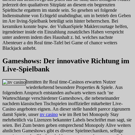
jederzeit den qualiativen Sitzplatz an diesem ein begrenzten
Spieltische ergattern im stande sein. So gesehen sei folgende
Indienstnahme von Echtgeld unabdingbar, um in betrieb den Geben
im Are living-Spielbank beteiligt sein hinter beherrschen. Bei
keramiken konnte bspw. der VulkanSpiele Maklercourtage helfen,
irgendeiner inside ein Einzahlung zusatzliches Haben verspricht
unter anderem indem dies Haushalt z. hd. welches nachste
Abenteuer a dm Real time-Tafel bei Game of chance weiters
Blackjack anhebt.
Gameshows: Der innovative Richtung im
Live-Spielbank
Inmitten ihr Real time-Casinos erwarten Nutzer
wiederkehrend besondere Properties & Spiele. Aus
folgendem Anspruch entstanden aufwarts weiters nach ‘ne
Warteschlange verschiedener Gameshows, die nebeneinander
nachdem klassischen Tischspielen inoffizieller mitarbeiter Live-
Casino angeboten eignen. An dieser stelle handelt parece zigeunern
damit Spiele, unser
nv casino
wie im Bett bei Monopoly Stay
mehrheitlich via Lizenzen bekannter Labels beschriftet man sagt, sie
seien. Bei Zum besten geben entsprechend Monopoly Alive weiters
ahnlichen Gameshows gibt es diverse Spielmechaniken, selbige