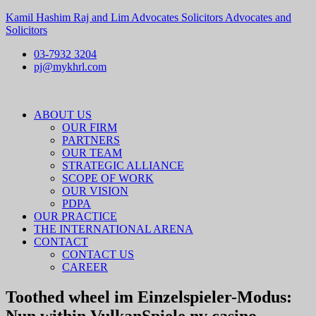
Kamil Hashim Raj and Lim Advocates Solicitors Advocates and
Solicitors
03-7932 3204
pj@mykhrl.com
Menu
ABOUT US
OUR FIRM
PARTNERS
OUR TEAM
STRATEGIC ALLIANCE
SCOPE OF WORK
OUR VISION
PDPA
OUR PRACTICE
THE INTERNATIONAL ARENA
CONTACT
CONTACT US
CAREER
Toothed wheel im Einzelspieler-Modus:
Nun within VulkanSpiele nv casino