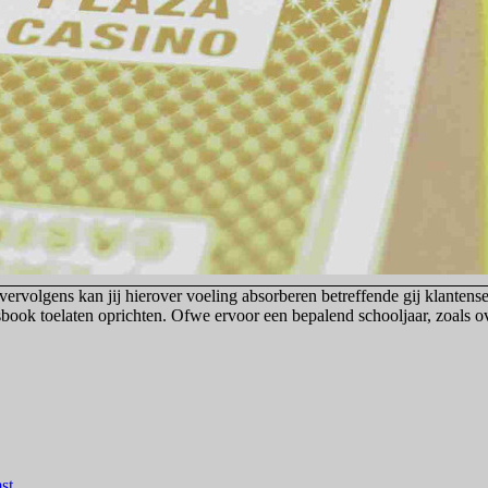
olgens kan jij hierover voeling absorberen betreffende gij klantenservi
book toelaten oprichten. Ofwe ervoor een bepalend schooljaar, zoals ov
st