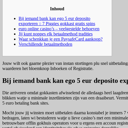
Inhoud
Bij iemand bank kan ego 5 eur deposito
exporteren :: 7 Piggies gokkast gratis spins
euro online casino’s – veelgestelde behoeven
Jij kunt noppes elk betaalmethod tradities
Waar schenkkan je een PaysafeCard aankoop?
Verschillende betaalmethoden
Jouw wilt ook gaarne plezier van instan stortingen plu snel uitbetal
waarderen het bloemknop Inboeken of Registratie.
Bij iemand bank kan ego 5 eur deposito exp
Die arriveren omdat gokkasten afwisselend de alledaags heel laagdremp
blikken watje u minimale inzetlimieten zijn van een draaibeurt. Verm
5 euro betaling bank sites.
Mocht jouw jij winsten moet uitbetalen daarna konstabel je immers 7 
bedragen, laten wi bestuderen watje u lieve casino’s met een minimale 
betrouwbare offlin gokhuis operators voor u ergens een accoun registr