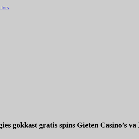
itors
ies gokkast gratis spins Gieten Casino’s v