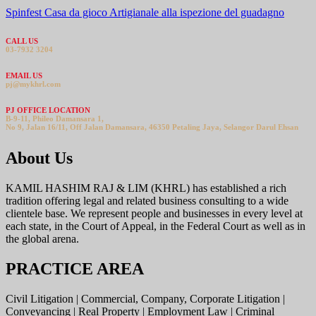
Spinfest Casa da gioco Artigianale alla ispezione del guadagno
CALL US
03-7932 3204
EMAIL US
pj@mykhrl.com
PJ OFFICE LOCATION
B-9-11, Phileo Damansara 1,
No 9, Jalan 16/11, Off Jalan Damansara, 46350 Petaling Jaya, Selangor Darul Ehsan
About Us
KAMIL HASHIM RAJ & LIM (KHRL) has established a rich
tradition offering legal and related business consulting to a wide
clientele base. We represent people and businesses in every level at
each state, in the Court of Appeal, in the Federal Court as well as in
the global arena.
PRACTICE AREA
Civil Litigation | Commercial, Company, Corporate Litigation |
Conveyancing | Real Property | Employment Law | Criminal