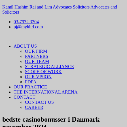
Kamil Hashim Raj and Lim Advocates Solicitors Advocates and
Solicitors
03-7932 3204
pj@mykhrl.com
Menu
ABOUT US
OUR FIRM
PARTNERS
OUR TEAM
STRATEGIC ALLIANCE
SCOPE OF WORK
OUR VISION
PDPA
OUR PRACTICE
THE INTERNATIONAL ARENA
CONTACT
CONTACT US
CAREER
bedste casinobonusser i Danmark
november 2024