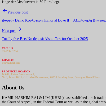
lange der Absolutwert in 50 Euro liegt.
Post
Previous post
navigation
Δωρεάν Demo Κουλοχέρη Immortal Love II + Αξιολόγηση Βιντεοπα
Next post
Totally free Bets No deposit Also offers for October 2025
CALL US
03-7932 3204
EMAIL US
pj@mykhrl.com
PJ OFFICE LOCATION
B-9-11, Phileo Damansara 1,
No 9, Jalan 16/11, Off Jalan Damansara, 46350 Petaling Jaya, Selangor Darul Ehsan
About Us
KAMIL HASHIM RAJ & LIM (KHRL) has established a rich tradition offer
the Court of Appeal, in the Federal Court as well as in the global aren