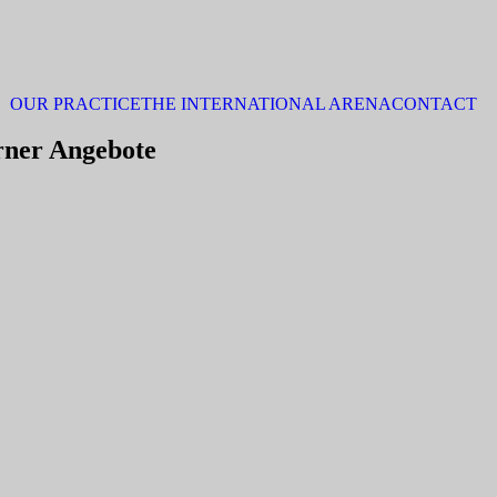
OUR PRACTICE
THE INTERNATIONAL ARENA
CONTACT
erner Angebote