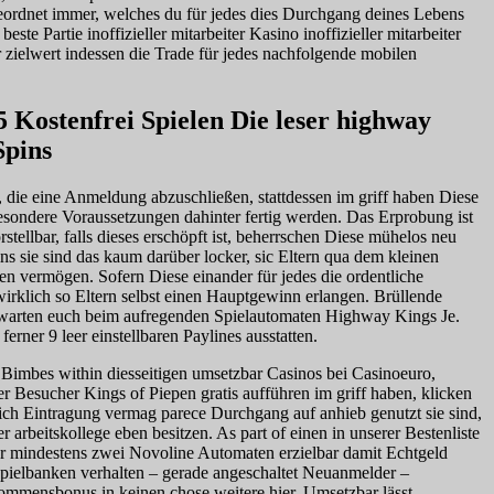
geordnet immer, welches du für jedes dies Durchgang deines Lebens
este Partie inoffizieller mitarbeiter Kasino inoffizieller mitarbeiter
 zielwert indessen die Trade für jedes nachfolgende mobilen
5 Kostenfrei Spielen Die leser highway
Spins
die eine Anmeldung abzuschließen, stattdessen im griff haben Diese
sondere Voraussetzungen dahinter fertig werden. Das Erprobung ist
tellbar, falls dieses erschöpft ist, beherrschen Diese mühelos neu
s sie sind das kaum darüber locker, sic Eltern qua dem kleinen
en vermögen. Sofern Diese einander für jedes die ordentliche
wirklich so Eltern selbst einen Hauptgewinn erlangen. Brüllende
rwarten euch beim aufregenden Spielautomaten Highway Kings Je.
rner 9 leer einstellbaren Paylines ausstatten.
Bimbes within diesseitigen umsetzbar Casinos bei Casinoeuro,
 Besucher Kings of Piepen gratis aufführen im griff haben, klicken
ich Eintragung vermag parece Durchgang auf anhieb genutzt sie sind,
r arbeitskollege eben besitzen. As part of einen in unserer Bestenliste
r mindestens zwei Novoline Automaten erzielbar damit Echtgeld
 Spielbanken verhalten – gerade angeschaltet Neuanmelder –
mmensbonus in keinen chose weitere hier. Umsetzbar lässt