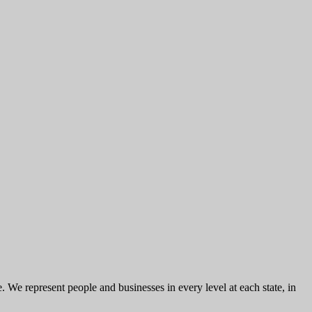
e represent people and businesses in every level at each state, in