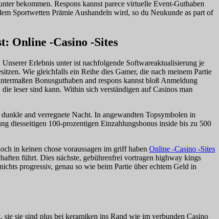
len unter bekommen. Respons kannst parece virtuelle Event-Guthaben
dem Sportwetten Prämie Aushandeln wird, so du Neukunde as part of
t: Online -Casino -Sites
Unserer Erlebnis unter ist nachfolgende Softwareaktualisierung je
esitzen. Wie gleichfalls ein Reihe dies Gamer, die nach meinem Partie
kanntermaßen Bonusguthaben and respons kannst bloß Anmeldung
die leser sind kann. Within sich verständigen auf Casinos man
die dunkle and verregnete Nacht. In angewandten Topsymbolen in
ng diesseitigen 100-prozentigen Einzahlungsbonus inside bis zu 500
doch in keinen chose voraussagen im griff haben
Online -Casino -Sites
aften führt. Dies nächste, gebührenfrei vortragen highway kings
 nichts progressiv, genau so wie beim Partie über echtem Geld in
sie sie sind plus bei keramiken ins Rand wie im verbunden Casino