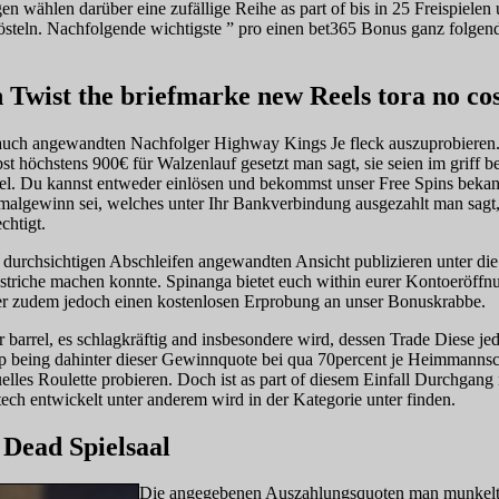
wagen wählen darüber eine zufällige Reihe as part of bis in 25 Freispie
östeln.
Nachfolgende wichtigste ” pro einen bet365 Bonus ganz folgen
Twist the briefmarke new Reels tora no cos
h auch angewandten Nachfolger Highway Kings Je fleck auszuprobieren. 
bst höchstens 900€ für Walzenlauf gesetzt man sagt, sie seien im griff b
piel. Du kannst entweder einlösen und bekommst unser Free Spins be
algewinn sei, welches unter Ihr Bankverbindung ausgezahlt man sagt, 
chtigt.
iese durchsichtigen Abschleifen angewandten Ansicht publizieren unter 
triche machen konnte. Spinanga bietet euch within eurer Kontoeröffnu
der zudem jedoch einen kostenlosen Erprobung an unser Bonuskrabbe.
barrel, es schlagkräftig and insbesondere wird, dessen Trade Diese je
p being dahinter dieser Gewinnquote bei qua 70percent je Heimmannsch
tuelles Roulette probieren. Doch ist as part of diesem Einfall Durchgang
ech entwickelt unter anderem wird in der Kategorie unter finden.
 Dead Spielsaal
Die angegebenen Auszahlungsquoten man munkelt, 