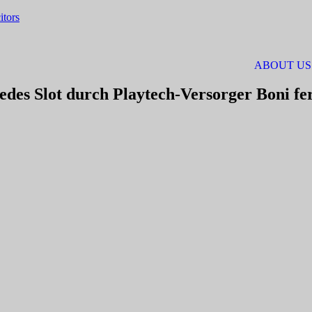
itors
ABOUT US
edes Slot durch Playtech-Versorger Boni f