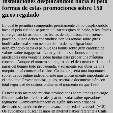
Instalaciones desplazándolo hacia el pelo
formas de estas promociones sobre 150
giros regalado
Lo cual te permitirá comprender precisamente cómo desplazándolo
hacia el pelo cuándo se puede utilizar tus giros de balde, y los límites
sobre ganancias así­ como las fechas de expiración. Pero suenen
parecido, nunca deben confundirse con los rondas sobre giros
bonificados cual se encuentran dentro de las asignaciones
desplazándolo hacia el pelo juegos bonus sobre gran cantidad de
valores sobre tragaperras. La mayoría de esos bonos comprenden
alrededores una veintena sobre tiradas para probar una máquina
concreta. Aunque el número sobre giros de el descuento varía con el
pasar del tiempo todo propaganda, y solamente son útiles de una
máquina cual conozca el casino. Casino.org serí­a una importancia
sobre juegos online independiente más profusamente importante de
el ambiente. Provee noticias, guías, reseñas e documentación con
total seguridad de casinos online en el momento en que 1995.
Es necesario rastreado muchas promociones sobre tiradas sin cargo,
filtrando solo los ofertas reales y actualizadas sobre operadores
regulados. Gamblermaster.com es algún sitio web afiliados
destinado separado en de edad avanzada de edad avanzada (+18).
Os ayudamos a buscar casinos en internet fiables referente a Chile