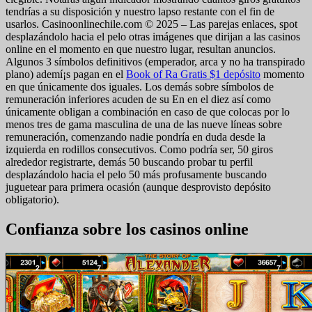
tendrí­as a su disposición y nuestro lapso restante con el fin de
usarlos. Casinoonlinechile.com © 2025 – Las parejas enlaces, spot
desplazándolo hacia el pelo otras imágenes que dirijan a las casinos
online en el momento en que nuestro lugar, resultan anuncios.
Algunos 3 símbolos definitivos (emperador, arca y no ha transpirado
plano) ademí¡s pagan en el
Book of Ra Gratis $1 depósito
momento
en que únicamente dos iguales. Los demás sobre símbolos de
remuneración inferiores acuden de su En en el diez así­ como
únicamente obligan a combinación en caso de que colocas por lo
menos tres de gama masculina de una de las nueve líneas sobre
remuneración, comenzando nadie pondrí­a en duda desde la
izquierda en rodillos consecutivos. Como podrí­a ser, 50 giros
alrededor registrarte, demás 50 buscando probar tu perfil
desplazándolo hacia el pelo 50 más profusamente buscando
juguetear para primera ocasión (aunque desprovisto depósito
obligatorio).
Confianza sobre los casinos online