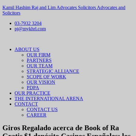
Kamil Hashim Raj and Lim Advocates Solicitors Advocates and
Solicitors
03-7932 3204
pj@mykhrl.com
Menu
ABOUT US
OUR FIRM
PARTNERS
OUR TEAM
STRATEGIC ALLIANCE
SCOPE OF WORK
OUR VISION
PDPA
OUR PRACTICE
THE INTERNATIONAL ARENA
CONTACT
CONTACT US
CAREER
Giros Regalado acerca de Book of Ra
Gratis $1 depósito Casinos Españoles: los