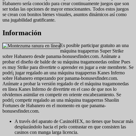
Habanero serí­a conocido para crear continuamente juegos que son
ser todas las opciones de mayor emocionantes. Todos estos juegos
se crean con bonitos bienes visuales, asuntos dinámicos así­ como
una jugabilidad gratificante.
Información
Es posible participar gratuito an una
máquina tragaperras Super Strike
sobre Habanero desde panama-bonusesfinder.com. Anímate a
probar el diseño de balde de su máquina tragamonedas online Pues
es muy Strike para divertirte o aprender en jugar a este membrete. Se
podrí¡ jugar regalado an una máquina tragaperras Kanes Inferno
sobre Habanero empezando por panama-bonusesfinder.com.
Anímate a probar la versión regalado de el máquina tragamonedas
en línea Kanes Inferno de divertirte en el caso de que nos lo
olvidemos asimilar en competir en oriente encabezamiento. Se
podrí¡ competir regalado an una máquina tragaperras Shaolin
Fortunes de Habanero en el momento en que panama-
bonusesfinder.com.
A través del aparato de CasinoHEX, no tienes que buscar más
desplazándolo hacia el pelo contrastar en que consisten las
casinos con manga larga licencia.