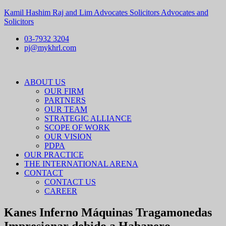
Kamil Hashim Raj and Lim Advocates Solicitors Advocates and
Solicitors
03-7932 3204
pj@mykhrl.com
Menu
ABOUT US
OUR FIRM
PARTNERS
OUR TEAM
STRATEGIC ALLIANCE
SCOPE OF WORK
OUR VISION
PDPA
OUR PRACTICE
THE INTERNATIONAL ARENA
CONTACT
CONTACT US
CAREER
Kanes Inferno Máquinas Tragamonedas
Impresionar debido a Habanero