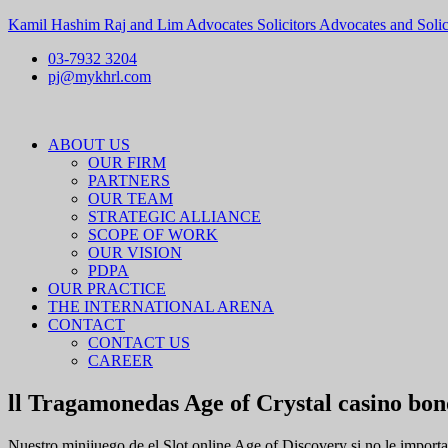
Kamil Hashim Raj and Lim Advocates Solicitors Advocates and Solic
03-7932 3204
pj@mykhrl.com
Menu
ABOUT US
OUR FIRM
PARTNERS
OUR TEAM
STRATEGIC ALLIANCE
SCOPE OF WORK
OUR VISION
PDPA
OUR PRACTICE
THE INTERNATIONAL ARENA
CONTACT
CONTACT US
CAREER
ll Tragamonedas Age of Crystal casino bon
Nuestro minijuego de el Slot online Age of Discovery si no le importa