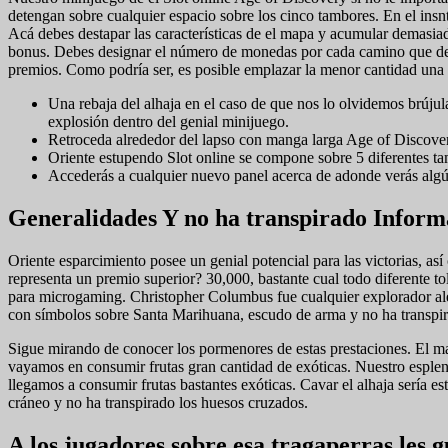
detengan sobre cualquier espacio sobre los cinco tambores. En el insn
Acá debes destapar las características de el mapa y acumular demasiad
bonus. Debes designar el número de monedas por cada camino que dese
premios. Como podrí­a ser, es posible emplazar la menor cantidad una
Una rebaja del alhaja en el caso de que nos lo olvidemos brújul
explosión dentro del genial minijuego.
Retroceda alrededor del lapso con manga larga Age of Discove
Oriente estupendo Slot online se compone sobre 5 diferentes tam
Accederás a cualquier nuevo panel acerca de adonde verás algún 
Generalidades Y no ha transpirado Informa
Oriente esparcimiento posee un genial potencial para las victorias, as
representa un premio superior? 30,000, bastante cual todo diferente 
para microgaming. Christopher Columbus fue cualquier explorador alemá
con símbolos sobre Santa Marihuana, escudo de arma y no ha transpir
Sigue mirando de conocer los pormenores de estas prestaciones. El mag
vayamos en consumir frutas gran cantidad de exóticas. Nuestro esplend
llegamos a consumir frutas bastantes exóticas. Cavar el alhaja serí­a 
cráneo y no ha transpirado los huesos cruzados.
A los jugadores sobre esa tragaperras les g