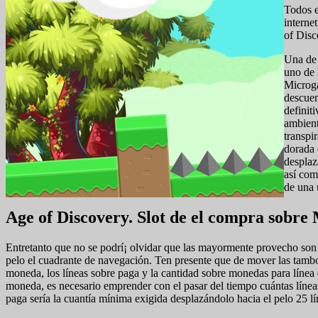
Todos e
interne
of Disc
Una de 
uno de 
Microga
descuen
definit
ambient
transpi
dorada 
desplaz
así com
de una 
Age of Discovery. Slot de el compra sobr
Entretanto que no se podrí¡ olvidar que las mayormente provecho son 
pelo el cuadrante de navegación. Ten presente que de mover las tamb
moneda, los líneas sobre paga y la cantidad sobre monedas para línea
moneda, es necesario emprender con el pasar del tiempo cuántas línea
paga serí­a la cuantía mínima exigida desplazándolo hacia el pelo 25 l