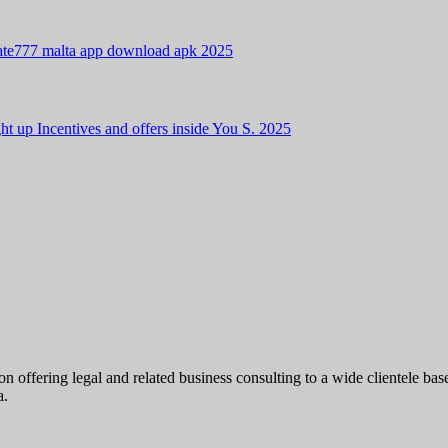
gate777 malta app download apk 2025
ht up Incentives and offers inside You S. 2025
ing legal and related business consulting to a wide clientele base. W
a.