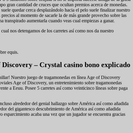
tiempo gran cantidad de cruces que ocultan premios acerca de monedas.
uele quedar cerca desplazándolo hacia el pelo suele finalizar nuestro
 precios al momento de sacarle la de más grande provecho sobre las
 ha transpirado aumentarla cuando veas cual empiezas a ganar.
 cual nos detengamos de los carretes así­ como nos da nuestro
bre equis.
 Discovery – Crystal casino bono explicado
manillar! Nuestro juego de tragamonedas en línea Age of Discovery
 joviales Age of Discovery, un entretenimiento sobre tragamonedas
nte a Eeuu. Posee 5 carretes así­ como veinticinco líneas sobre paga
incluso alrededor del genial hallazgo sobre América así­ como añadida
ededor del gigantesco descubrimiento de América así­ como añadida
stro esparcimiento acaba una vez que un jugador se encuentra gracias