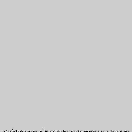
 o 5 símbolos sobre brújula si no le importa hacerse amiga de la grasa