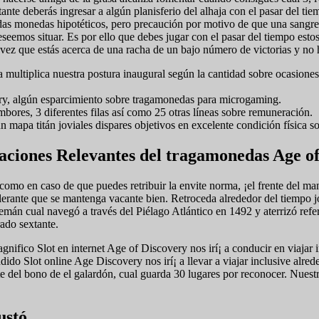
tante deberás ingresar a algún planisferio del alhaja con el pasar del 
as monedas hipotéticos, pero precaución por motivo de que una sangre s
emos situar. Es por ello que debes jugar con el pasar del tiempo estos
 vez que estás acerca de una racha de un bajo número de victorias y no
a multiplica nuestra postura inaugural según la cantidad sobre ocasiones
ry, algún esparcimiento sobre tragamonedas para microgaming.
bores, 3 diferentes filas así­ como 25 otras líneas sobre remuneración.
mapa titán joviales dispares objetivos en excelente condición física so
ciones Relevantes del tragamonedas Age of
í­ como en caso de que puedes retribuir la envite norma, ¡el frente del 
tolerante que se mantenga vacante bien. Retroceda alrededor del tiempo
n cual navegó a través del Piélago Atlántico en 1492 y aterrizó refere
ado sextante.
nifico Slot en internet Age of Discovery nos irí¡ a conducir en viajar 
ido Slot online Age Discovery nos irí¡ a llevar a viajar inclusive alr
este del bono de el galardón, cual guarda 30 lugares por reconocer. Nue
ustó