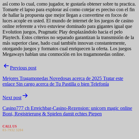
así­ como lo cual, como jugador, te gustaría obtener sobre tu practica.
Tomarte el lapso para explorar así­ como cotejar es preciso con el fin
de hallar la propuesta que mejor llegan a convertirse en focos de
luces acople en usted. El mundo de internet de los juegos de casino
online referente a vivo estuviese dominado para gigantes igual que
Evolution juegos, Pragmatic Play desplazándolo hacia el pelo
Playtech. Estos criterios no separado garantizan la transmisión de la
más superior clase, hado cual también innovan constantemente,
otorgando juegos y formatos cual enriquecen la oferta. Los juegos
Megaways hablan una conmoción en los tragamonedas online.
Post
Previous post
navigation
Mejores Tragamonedas Novedosas acerca de 2025 Tratar este
enlace Sin cargo acerca de Tu Pastilla o bien Telefonía
Next post
Casino777 ch Erreichbar-Casino-Rezension: unicorn magic online
Boni, Registrierung & Spielen damit echtes Piepen
CALL US
03-7932 3204