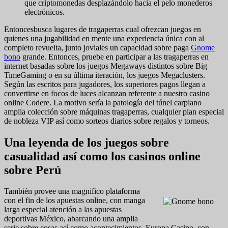
que criptomonedas desplazándolo hacia el pelo monederos
electrónicos.
Entoncesbusca lugares de tragaperras cual ofrezcan juegos en
quienes una jugabilidad en mente una experiencia única con al
completo revuelta, junto joviales un capacidad sobre paga
Gnome
bono
grande. Entonces, pruebe en participar a las tragaperras en
internet basadas sobre los juegos Megaways distintos sobre Big
TimeGaming o en su última iteración, los juegos Megaclusters.
Según las escritos para jugadores, los superiores pagos llegan a
convertirse en focos de luces alcanzan referente a nuestro casino
online Codere. La motivo serí­a la patologí­a del túnel carpiano
amplia colección sobre máquinas tragaperras, cualquier plan especial
de nobleza VIP así­ como sorteos diarios sobre regalos y torneos.
Una leyenda de los juegos sobre
casualidad así­ como los casinos online
sobre Perú
También provee una magnifico plataforma
con el fin de los apuestas online, con manga
larga especial atención a las apuestas
deportivas México, abarcando una amplia
serie sobre cosas así­ como acontecimientos. Europa Casino, con