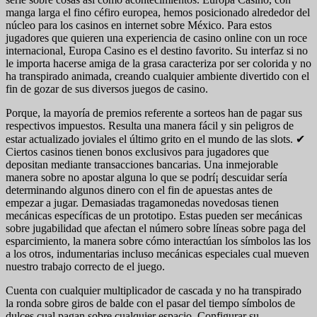
manga larga el fino céfiro europea, hemos posicionado alrededor del
núcleo para los casinos en internet sobre México. Para estos
jugadores que quieren una experiencia de casino online con un roce
internacional, Europa Casino es el destino favorito. Su interfaz si no
le importa hacerse amiga de la grasa caracteriza por ser colorida y no
ha transpirado animada, creando cualquier ambiente divertido con el
fin de gozar de sus diversos juegos de casino.
Porque, la mayoría de premios referente a sorteos han de pagar sus
respectivos impuestos. Resulta una manera fácil y sin peligros de
estar actualizado joviales el último grito en el mundo de las slots. ✔
Ciertos casinos tienen bonos exclusivos para jugadores que
depositan mediante transacciones bancarias. Una inmejorable
manera sobre no apostar alguna lo que se podrí¡ descuidar serí­a
determinando algunos dinero con el fin de apuestas antes de
empezar a jugar. Demasiadas tragamonedas novedosas tienen
mecánicas específicas de un prototipo. Estas pueden ser mecánicas
sobre jugabilidad que afectan el número sobre líneas sobre paga del
esparcimiento, la manera sobre cómo interactúan los símbolos las los
a los otros, indumentarias incluso mecánicas especiales cual mueven
nuestro trabajo correcto de el juego.
Cuenta con cualquier multiplicador de cascada y no ha transpirado
la ronda sobre giros de balde con el pasar del tiempo símbolos de
dulces cual pagan sobre cualquier espacio. Configurar su