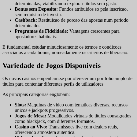
determinadas, viabilizando explorar titulos sem gasto.
Bonus sem Deposito:
Fundos atribuidos so pela inscricao,
sem requisito de investir.
Cashback:
Restituicao de porcao das apostas num periodo
determinado.
Programas de Fidelidade:
Vantagens crescentes para
apostadores habituais.
E fundamental estudar minuciosamente os termos e condicoes
associados a cada bonus, nomeadamente os criterios de liberacao.
Variedade de Jogos Disponiveis
Os novos casinos empenham-se por oferecer um portfolio amplo de
titulos para contentar diferentes perfis de utilizadores.
As principais categorias englobam:
Slots:
Maquinas de video com tematicas diversas, recursos
unicos e jackpots progressivos.
Jogos de Mesa:
Modalidades virtuais de titulos consagrados
como blackjack, com diferentes formatos.
Casino ao Vivo:
Transmissoes live com dealers reais,
oferecendo atmosfera autentica.