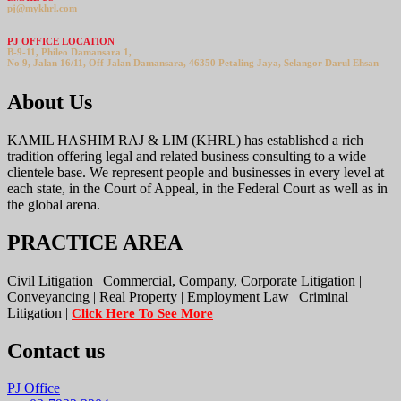
pj@mykhrl.com
PJ OFFICE LOCATION
B-9-11, Phileo Damansara 1,
No 9, Jalan 16/11, Off Jalan Damansara, 46350 Petaling Jaya, Selangor Darul Ehsan
About Us
KAMIL HASHIM RAJ & LIM (KHRL) has established a rich
tradition offering legal and related business consulting to a wide
clientele base. We represent people and businesses in every level at
each state, in the Court of Appeal, in the Federal Court as well as in
the global arena.
PRACTICE AREA
Civil Litigation | Commercial, Company, Corporate Litigation |
Conveyancing | Real Property | Employment Law | Criminal
Litigation |
Click Here To See More
Contact us
PJ Office