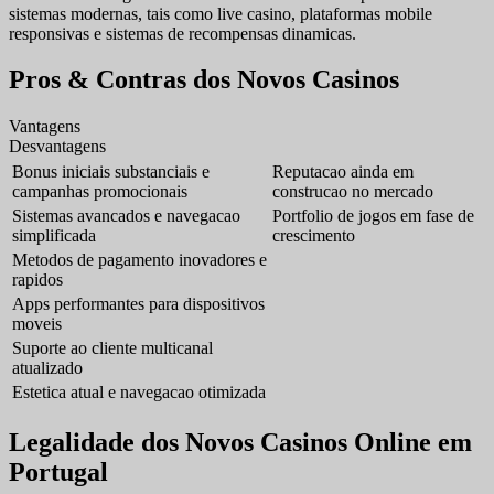
sistemas modernas, tais como live casino, plataformas mobile
responsivas e sistemas de recompensas dinamicas.
Pros & Contras dos Novos Casinos
Vantagens
Desvantagens
Bonus iniciais substanciais e
Reputacao ainda em
campanhas promocionais
construcao no mercado
Sistemas avancados e navegacao
Portfolio de jogos em fase de
simplificada
crescimento
Metodos de pagamento inovadores e
rapidos
Apps performantes para dispositivos
moveis
Suporte ao cliente multicanal
atualizado
Estetica atual e navegacao otimizada
Legalidade dos Novos Casinos Online em
Portugal