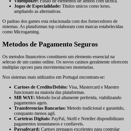
Videopoker:
Fusao de elementos de ambos com tactica.
Jogos de Especialidade:
Titulos unicos como keno,
ampliando as alternativas.
O padrao dos games esta relacionada com dos fornecedores de
sistemas. As plataformas top colaboram com marcas estabelecidas
como Microgaming.
Metodos de Pagamento Seguros
Os metodos financeiros constituem um elemento essencial na
selecao de um casino online. Os novos casinos geralmente oferecem
multiplas opcoes para movimentacoes monetarias.
Nos sistemas mais utilizados em Portugal encontram-se:
Cartoes de Credito/Debito:
Visa, Mastercard e Maestro
funcionam na maioria das plataformas.
MB WAY:
Metodo local altamente preferida, viabilizando
pagamentos ageis.
Transferencias Bancarias:
Metodo tradicional e garantido,
conquanto menos agil.
Carteiras Digitais:
PayPal, Skrill e Neteller disponibilizam
pagamentos instantaneos e confiaveis.
Paysafecard:
Cartoes prepagos excelentes para controlar