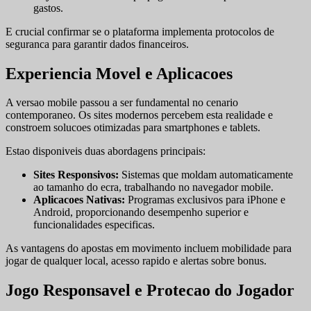
gastos.
E crucial confirmar se o plataforma implementa protocolos de
seguranca para garantir dados financeiros.
Experiencia Movel e Aplicacoes
A versao mobile passou a ser fundamental no cenario
contemporaneo. Os sites modernos percebem esta realidade e
constroem solucoes otimizadas para smartphones e tablets.
Estao disponiveis duas abordagens principais:
Sites Responsivos:
Sistemas que moldam automaticamente
ao tamanho do ecra, trabalhando no navegador mobile.
Aplicacoes Nativas:
Programas exclusivos para iPhone e
Android, proporcionando desempenho superior e
funcionalidades especificas.
As vantagens do apostas em movimento incluem mobilidade para
jogar de qualquer local, acesso rapido e alertas sobre bonus.
Jogo Responsavel e Protecao do Jogador