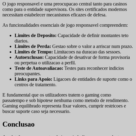
O jogo responsavel e uma preocupacao central tanto para casinos
como para o entidade supervisora. Os sites certificados modernos
necessitam estabelecer mecanismos eficazes de defesa.
As funcionalidades essenciais de jogo responsavel compreendem:
Limites de Deposito:
Capacidade de definir montantes teto
diarios.
Limites de Perda:
Gestao sobre o valor a arriscar num prazo.
Limites de Tempo:
Limitacoes na duracao das sessoes.
Autoexclusao:
Capacidade de desativar de forma provisoria
ou perpetua o utilizacao a perfil.
Teste de Autoavaliacao:
Testes para reconhecer indicios
preocupantes.
Links para Apoio:
Ligacoes de entidades de suporte como o
centros de tratamento.
E fundamental que os utilizadores tratem o gaming como
passatempo e sob hipotese nenhuma como metodo de rendimento.
Gaming equilibrado representa fixar valores, cumprir restricoes e
buscar suporte caso seja necessario.
Conclusao