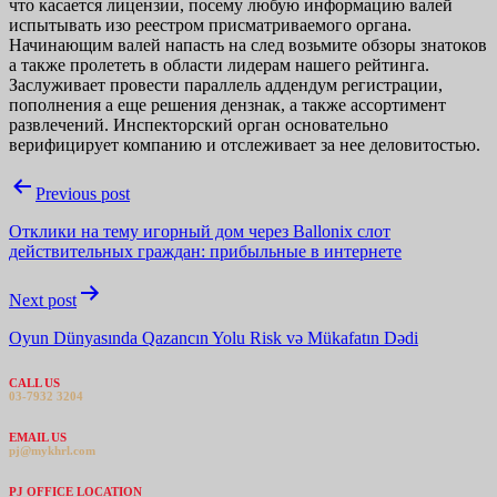
что касается лицензии, посему любую информацию валей
испытывать изо реестром присматриваемого органа.
Начинающим валей напасть на след возьмите обзоры знатоков
а также пролететь в области лидерам нашего рейтинга.
Заслуживает провести параллель аддендум регистрации,
пополнения а еще решения дензнак, а также ассортимент
развлечений. Инспекторский орган основательно
верифицирует компанию и отслеживает за нее деловитостью.
Post
Previous post
navigation
Отклики на тему игорный дом через Ballonix слот
действительных граждан: прибыльные в интернете
Next post
Oyun Dünyasında Qazancın Yolu Risk və Mükafatın Dədi
CALL US
03-7932 3204
EMAIL US
pj@mykhrl.com
PJ OFFICE LOCATION