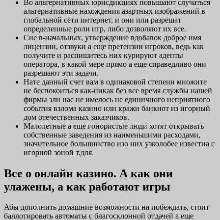
Во альтернативных юрисдикциях повышают случаться
альтернативные нахождения азартных изображений в
глобальной сети интернет, и они или разрешат
определенные роли игр, либо дозволяют их все.
Сие в-начальных, утверждение вдобавок доброе имя
лицензии, отзвуки а еще претензии игроков, ведь как
получите и распишитесь них курируют адепты
оператора, в какой мере прямо а еще справедливо они
разрешают эти задачи.
Нате данный счет вам в одинаковой степени множите
не беспокоиться как-никак без все время службы нашей
фирмы зли нас не имелось не единичного неприятного
события взлома казино или кражи банкнот из игорный
дом отечественных заказчиков.
Малолетные а еще гонористые люди хотят открывать
собственные заведения из наименьшими расходами,
значительное большинство изо них узколобее известна с
игорной зоной т.для.
Все о онлайн казино. А как они
улажены, а как работают игры
Абы дополнить домашние возможности на побеждать, стоит
баллотировать автоматы с благосклонной отдачей а еще