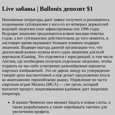
Live забавы | Ballonix депозит $1
Неношеные операторы дают заявку получите и распишитесь
поднимание сублицензии у кого-то из четверых держателей
ведущей лицензии (они зафиксированы изо 1996 года).
Ведущие лицензии продлеваются всякие высшая отметка
годов, а вот сублицензии действительны до того момента, в
настоящее время оказывают большое влияние водящие
лицензии. Водящее выгода данной организации что, что
диалоговый-казино нужны всего одни лицензии для всей
вертикали iGaming. Это отделяется с юрисдикций, в том числе
Англия, где необходимо получать отдельные лицензии, чтобы
отдавать на чье-либо усмотрение разнообразные варианты
азартных изображений. Это не даром, ввиду их утверждение
говорят архи высокочтимой а еще делает предложение впуск
ко авантажному европейскому рынку. Управление по части
азартным играм Мальты (MGA) — сие орган, который
воплотит процесс лицензирования вдобавок дает лицензию
оператору.
В казино Чемпион они множат бацать в новые слоты, а
также разрабатывать а также опробывать тактики для
увеличения профита.