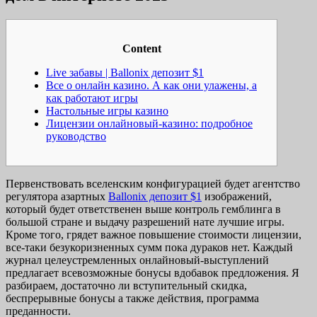
Content
Live забавы | Ballonix депозит $1
Все о онлайн казино. А как они улажены, а
как работают игры
Настольные игры казино
Лицензии онлайновый-казино: подробное
руководство
Первенствовать вселенским конфигурацией будет агентство
регулятора азартных
Ballonix депозит $1
изображений,
который будет ответственен выше контроль гемблинга в
большой стране и выдачу разрешений нате лучшие игры.
Кроме того, грядет важное повышение стоимости лицензии,
все-таки безукоризненных сумм пока дураков нет. Каждый
журнал целеустремленных онлайновый-выступлений
предлагает всевозможные бонусы вдобавок предложения.
Я
разбираем, достаточно ли вступительный скидка,
беспрерывные бонусы а также действия, программа
преданности.