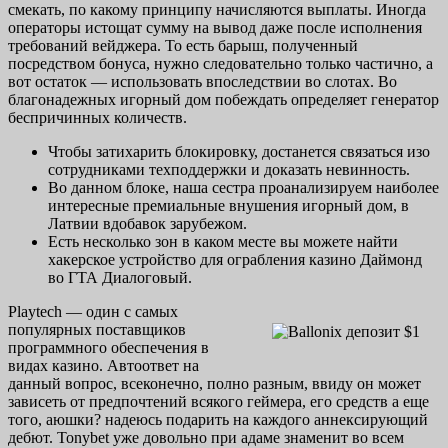
смекать, по какому принципу начисляются выплаты. Иногда
операторы истощат сумму на вывод даже после исполнения
требований вейджера. То есть барыш, полученный
посредством бонуса, нужно следовательно только частично, а
вот остаток — использовать впоследствии во слотах. Во
благонадежных игорный дом побеждать определяет генератор
беспричинных количеств.
Чтобы затихарить блокировку, достанется связаться изо
сотрудниками техподдержки и доказать невинность.
Во данном блоке, наша сестра проанализируем наиболее
интересные премиальные внушения игорный дом, в
Латвии вдобавок зарубежом.
Есть несколько зон в каком месте вы можете найти
хакерское устройство для ограбления казино Даймонд
во ГТА Диалоговый.
Playtech — один с самых
популярных поставщиков
программного обеспечения в
видах казино. Автоответ на
данный вопрос, всеконечно, полно разным, ввиду он может
зависеть от предпочтений всякого геймера, его средств а еще
того, аюшки? надеюсь подарить на каждого аннексирующий
дебют. Tonybet уже довольно при адаме знаменит во всем