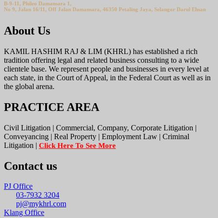
B-9-11, Phileo Damansara 1,
No 9, Jalan 16/11, Off Jalan Damansara, 46350 Petaling Jaya, Selangor Darul Ehsan
About Us
KAMIL HASHIM RAJ & LIM (KHRL) has established a rich
tradition offering legal and related business consulting to a wide
clientele base. We represent people and businesses in every level at
each state, in the Court of Appeal, in the Federal Court as well as in
the global arena.
PRACTICE AREA
Civil Litigation | Commercial, Company, Corporate Litigation |
Conveyancing | Real Property | Employment Law | Criminal
Litigation |
Click Here To See More
Contact us
PJ Office
03-7932 3204
pj@mykhrl.com
Klang Office