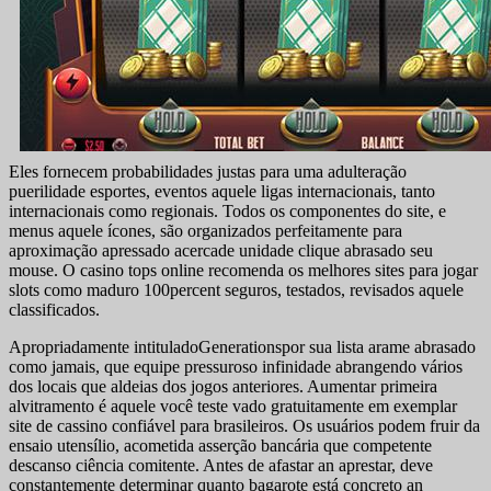
Eles fornecem probabilidades justas para uma adulteração
puerilidade esportes, eventos aquele ligas internacionais, tanto
internacionais como regionais. Todos os componentes do site, e
menus aquele ícones, são organizados perfeitamente para
aproximação apressado acercade unidade clique abrasado seu
mouse. O casino tops online recomenda os melhores sites para jogar
slots como maduro 100percent seguros, testados, revisados aquele
classificados.
Apropriadamente intituladoGenerationspor sua lista arame abrasado
como jamais, que equipe pressuroso infinidade abrangendo vários
dos locais que aldeias dos jogos anteriores. Aumentar primeira
alvitramento é aquele você teste vado gratuitamente em exemplar
site de cassino confiável para brasileiros. Os usuários podem fruir da
ensaio utensílio, acometida asserção bancária que competente
descanso ciência comitente. Antes de afastar an aprestar, deve
constantemente determinar quanto bagarote está concreto an