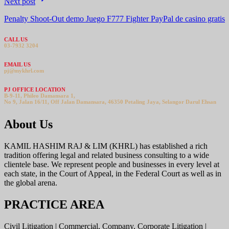
Next post
Penalty Shoot-Out demo Juego F777 Fighter PayPal de casino gratis
CALL US
03-7932 3204
EMAIL US
pj@mykhrl.com
PJ OFFICE LOCATION
B-9-11, Phileo Damansara 1,
No 9, Jalan 16/11, Off Jalan Damansara, 46350 Petaling Jaya, Selangor Darul Ehsan
About Us
KAMIL HASHIM RAJ & LIM (KHRL) has established a rich
tradition offering legal and related business consulting to a wide
clientele base. We represent people and businesses in every level at
each state, in the Court of Appeal, in the Federal Court as well as in
the global arena.
PRACTICE AREA
Civil Litigation | Commercial, Company, Corporate Litigation |