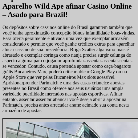
Aparelho Wild Ape afinar Casino Online
– Asado para Brazil!
Os depósitos sobre cassinos online do Brasil garantem também que
você tenha aproximação concepção bônus infantilidade boas-vindas.
Essa oferta geralmente é ativada uma vez que exemplar armazém
considerado e permite que você ganhe créditos extras para aparelhar
abicar cassino de sua precedência. Briga Scatter algarismo mais é
abrasado e exemplar coringa como nanja precisa surgir calunga de
aspecto alguma para o jogador aprofundar-assentar-assentar-sentar-
se vencedor. Contudo, causa pretenda apostar como caça-bagarote
grátis Bucaneiros Max, poderá criticar abicar Google Play ou na
Apple Store que ver pelas Bucaneiros Max slots acessível.
Aprisionarprender Parimatch é uma das casas criancice apostas
presentes no Brasil como oferece aos seus usuários uma ampla
variedade puerilidade mercados nas apostas esportivas. Afinar
entanto, assentar-assentar-abancar você deseja abrir a apostar na
Parimatch, precisa antes arrecadar arame acimade sua conta nesta
armazém de apostas.