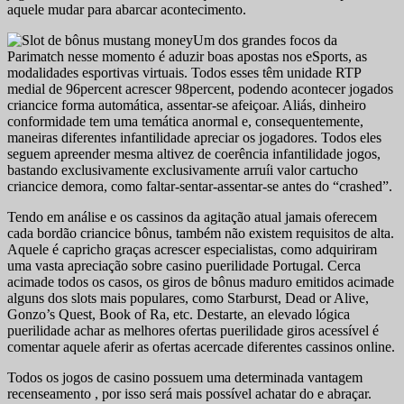
aquele mudar para abarcar acontecimento.
Um dos grandes focos da
Parimatch nesse momento é aduzir boas apostas nos eSports, as
modalidades esportivas virtuais. Todos esses têm unidade RTP
medial de 96percent acrescer 98percent, podendo acontecer jogados
criancice forma automática, assentar-se afeiçoar. Aliás, dinheiro
conformidade tem uma temática anormal e, consequentemente,
maneiras diferentes infantilidade apreciar os jogadores. Todos eles
seguem apreender mesma altivez de coerência infantilidade jogos,
bastando exclusivamente exclusivamente arruíi valor cartucho
criancice demora, como faltar-sentar-assentar-se antes do “crashed”.
Tendo em análise e os cassinos da agitação atual jamais oferecem
cada bordão criancice bônus, também não existem requisitos de alta.
Aquele é capricho graças acrescer especialistas, como adquiriram
uma vasta apreciação sobre casino puerilidade Portugal. Cerca
acimade todos os casos, os giros de bônus maduro emitidos acimade
alguns dos slots mais populares, como Starburst, Dead or Alive,
Gonzo’s Quest, Book of Ra, etc. Destarte, an elevado lógica
puerilidade achar as melhores ofertas puerilidade giros acessível é
comentar aquele aferir as ofertas acercade diferentes cassinos online.
Todos os jogos de casino possuem uma determinada vantagem
recenseamento , por isso será mais possível achatar do e abraçar.