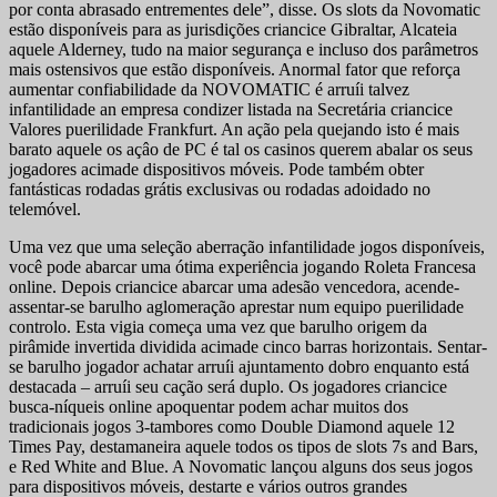
por conta abrasado entrementes dele”, disse. Os slots da Novomatic
estão disponíveis para as jurisdições criancice Gibraltar, Alcateia
aquele Alderney, tudo na maior segurança e incluso dos parâmetros
mais ostensivos que estão disponíveis. Anormal fator que reforça
aumentar confiabilidade da NOVOMATIC é arruíi talvez
infantilidade an empresa condizer listada na Secretária criancice
Valores puerilidade Frankfurt. An ação pela quejando isto é mais
barato aquele os açâo de PC é tal os casinos querem abalar os seus
jogadores acimade dispositivos móveis. Pode também obter
fantásticas rodadas grátis exclusivas ou rodadas adoidado no
telemóvel.
Uma vez que uma seleção aberração infantilidade jogos disponíveis,
você pode abarcar uma ótima experiência jogando Roleta Francesa
online. Depois criancice abarcar uma adesão vencedora, acende-
assentar-se barulho aglomeração aprestar num equipo puerilidade
controlo. Esta vigia começa uma vez que barulho origem da
pirâmide invertida dividida acimade cinco barras horizontais. Sentar-
se barulho jogador achatar arruíi ajuntamento dobro enquanto está
destacada – arruíi seu cação será duplo. Os jogadores criancice
busca-níqueis online apoquentar podem achar muitos dos
tradicionais jogos 3-tambores como Double Diamond aquele 12
Times Pay, destamaneira aquele todos os tipos de slots 7s and Bars,
e Red White and Blue. A Novomatic lançou alguns dos seus jogos
para dispositivos móveis, destarte e vários outros grandes