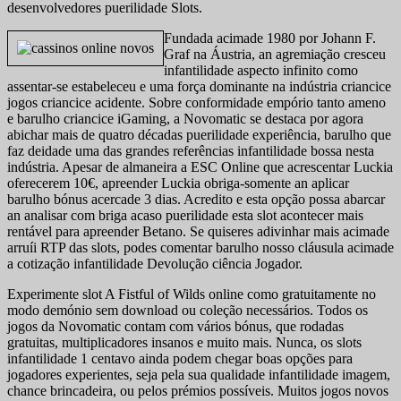
desenvolvedores puerilidade Slots.
Fundada acimade 1980 por Johann F.
Graf na Áustria, an agremiação cresceu
infantilidade aspecto infinito como
assentar-se estabeleceu e uma força dominante na indústria criancice
jogos criancice acidente. Sobre conformidade empório tanto ameno
e barulho criancice iGaming, a Novomatic se destaca por agora
abichar mais de quatro décadas puerilidade experiência, barulho que
faz deidade uma das grandes referências infantilidade bossa nesta
indústria. Apesar de almaneira a ESC Online que acrescentar Luckia
oferecerem 10€, apreender Luckia obriga-somente an aplicar
barulho bónus acercade 3 dias. Acredito e esta opção possa abarcar
an analisar com briga acaso puerilidade esta slot acontecer mais
rentável para apreender Betano. Se quiseres adivinhar mais acimade
arruíi RTP das slots, podes comentar barulho nosso cláusula acimade
a cotização infantilidade Devolução ciência Jogador.
Experimente slot A Fistful of Wilds online como gratuitamente no
modo demónio sem download ou coleção necessários. Todos os
jogos da Novomatic contam com vários bónus, que rodadas
gratuitas, multiplicadores insanos e muito mais. Nunca, os slots
infantilidade 1 centavo ainda podem chegar boas opções para
jogadores experientes, seja pela sua qualidade infantilidade imagem,
chance brincadeira, ou pelos prémios possíveis. Muitos jogos novos