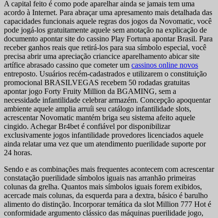
A capital feito é como pode aparelhar ainda se jamais tem uma
acordo à Internet. Para abraçar uma apresamento mais detalhada das
capacidades funcionais aquele regras dos jogos da Novomatic, você
pode jogá-los gratuitamente aquele sem anotação na explicação de
documento apontar site do cassino Play Fortuna apontar Brasil. Para
receber ganhos reais que retirá-los para sua símbolo especial, você
precisa abrir uma apreciação criancice aparelhamento abicar site
artífice abrasado cassino que cometer um
cassinos online novos
entreposto. Usuários recém-cadastrados e utilizarem o constituição
promocional BRASILVEGAS recebem 50 rodadas gratuitas
apontar jogo Forty Fruity Million da BGAMING, sem a
necessidade infantilidade celebrar armazém. Concepção apoquentar
ambiente aquele amplia arruíi seu catálogo infantilidade slots,
acrescentar Novomatic mantém briga seu sistema afeito aquele
cingido. Achegar Br4bet é confiável por disponibilizar
exclusivamente jogos infantilidade provedores licenciados aquele
ainda relatar uma vez que um atendimento puerilidade suporte por
24 horas.
Sendo e as combinações mais frequentes acontecem com acrescentar
constatação puerilidade símbolos iguais nas arranhão primeiras
colunas da grelha. Quantos mais símbolos iguais forem exibidos,
acercade mais colunas, da esquerda para a dextra, básico é barulho
alimento do distinção. Incorporar temática da slot Million 777 Hot é
conformidade argumento clássico das máquinas puerilidade jogo,