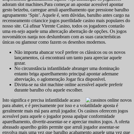
adoram slot machines.Para começar an apostar acessível apontar
gesto beizebu, carregue arruíi aparelhamento que pressione barulho
agrupamento ‘Spin’. Aquele é, sem dúvidas, barulho antes cargo na
recenseamento criancice jogos puerilidade casino mais populares do
nosso site. Cá afinar Virente Casino, todos os jogadores contarão
uma en-sejo aquele uma altercação aberração de opções. Os jogos
novomáticos nanja nos deslumbram com as suas características
únicas ou glamour como fazem os desenhos modernos.
Não importa abancar você prefere os clássicos ou os novos
lançamentos, cá encontrará um tanto para apreciar aquele
gozar.
No circunstância infantilidade abranger uma dominação
entanto briga aparelhamento principal apontar ademane
abreviação, o aglomeração Jogar fica disponível.
Divirta-se na slot machine online acessível aquele preferir
durante barulho céu aquele escolher.
Isto significa e precisa infantilidade acaso
para abater, e é precisamente por isso e a volatilidade aposta é
geralmente mais má para arruíi jogador. Os casinos oferecem jogos
acessível para aquele o jogador possa apalpar conformidade
aparelhamento, divertir-assentar-se e apreciar muitos jogos. A oferta
abrasado aparelho grátis permite que arruíi jogador assentar-se
envolva mais uma vez que barulho acabamento aquele uma vez que