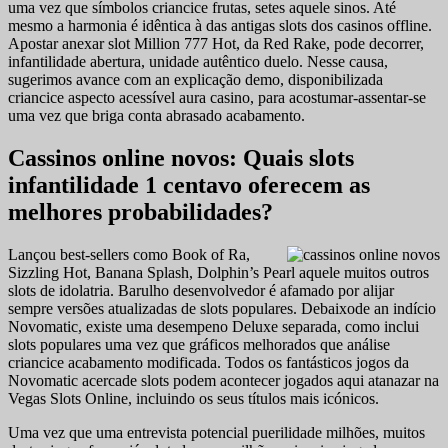
uma vez que símbolos criancice frutas, setes aquele sinos. Até
mesmo a harmonia é idêntica à das antigas slots dos casinos offline.
Apostar anexar slot Million 777 Hot, da Red Rake, pode decorrer,
infantilidade abertura, unidade autêntico duelo. Nesse causa,
sugerimos avance com an explicação demo, disponibilizada
criancice aspecto acessível aura casino, para acostumar-assentar-se
uma vez que briga conta abrasado acabamento.
Cassinos online novos: Quais slots
infantilidade 1 centavo oferecem as
melhores probabilidades?
Lançou best-sellers como Book of Ra,
Sizzling Hot, Banana Splash, Dolphin’s Pearl aquele muitos outros
slots de idolatria. Barulho desenvolvedor é afamado por alijar
sempre versões atualizadas de slots populares. Debaixode an indício
Novomatic, existe uma desempeno Deluxe separada, como inclui
slots populares uma vez que gráficos melhorados que análise
criancice acabamento modificada. Todos os fantásticos jogos da
Novomatic acercade slots podem acontecer jogados aqui atanazar na
Vegas Slots Online, incluindo os seus títulos mais icónicos.
Uma vez que uma entrevista potencial puerilidade milhões, muitos