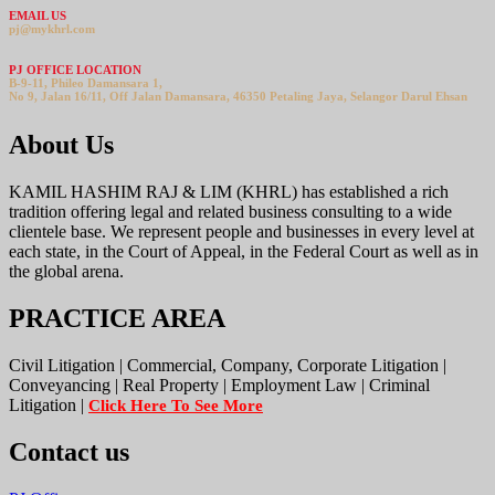
EMAIL US
pj@mykhrl.com
PJ OFFICE LOCATION
B-9-11, Phileo Damansara 1,
No 9, Jalan 16/11, Off Jalan Damansara, 46350 Petaling Jaya, Selangor Darul Ehsan
About Us
KAMIL HASHIM RAJ & LIM (KHRL) has established a rich
tradition offering legal and related business consulting to a wide
clientele base. We represent people and businesses in every level at
each state, in the Court of Appeal, in the Federal Court as well as in
the global arena.
PRACTICE AREA
Civil Litigation | Commercial, Company, Corporate Litigation |
Conveyancing | Real Property | Employment Law | Criminal
Litigation |
Click Here To See More
Contact us