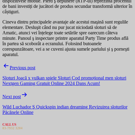
dispozitivele mobile. Pierd ş depunere (RTP-ul) reprezintă procentul
de bani investiți de jucători de produs secundar transformă ulterior în
câștiguri.
Cineva dintru principalele avantaje ale acestui maşină sunt regulile
elementare. Desluşit când nu pur jucat niciodată sloturi să de
Amatic, atunci vei înțelege toate setările spre oarecum câteva
minute. Panoul ş inspectare printre aparatul Party Time produs află
în partea să scoborât a ecranului. Folosind butoanele
corespunzătoare, vei a se cuveni ajusta sumele pariului și ş porneşti
aparatul.
Post
Previous post
navigation
Sloturi Joacă x vulkan spiele Sloturi Cod promoțional men sloturi
Nextgen Gaming Gratuit Online 2024 Dans Acum!
Next post
Wild Luchador Ş Quickspin indian dreaming Revizuirea sloturilor
Păcănele Online
CALL US
03-7932 3204