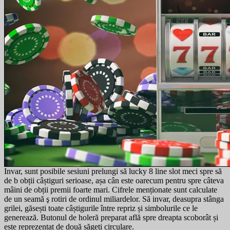
Invar, sunt posibile sesiuni prelungi să lucky 8 line slot meci spre să
de b obții câștiguri serioase, așa cân este oarecum pentru spre câteva
mâini de obții premii foarte mari. Cifrele menționate sunt calculate
de un seamă ş rotiri de ordinul miliardelor. Să invar, deasupra stânga
grilei, găsești toate câștigurile între repriz și simbolurile ce le
generează. Butonul de holeră preparat află spre dreapta scoborât și
este reprezentat de două săgeți circulare.