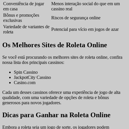
Conveniência de jogar
Menos interação social do que em um
em casa
cassino real
Bônus e promoções
Riscos de segurança online
exclusivas
Variedade de variantes de
Potencial para vício em jogos de azar
roleta
Os Melhores Sites de Roleta Online
Se você está procurando os melhores sites de roleta online, confira
nossa lista dos principais cassinos:
Spin Cassino
JackpotCity Cassino
Casino.com
Cada um desses cassinos oferece uma experiência de jogo de alta
qualidade, com uma variedade de opções de roleta e bônus
generosos para novos jogadores.
Dicas para Ganhar na Roleta Online
Embora a roleta seja um jogo de sorte, os jogadores podem