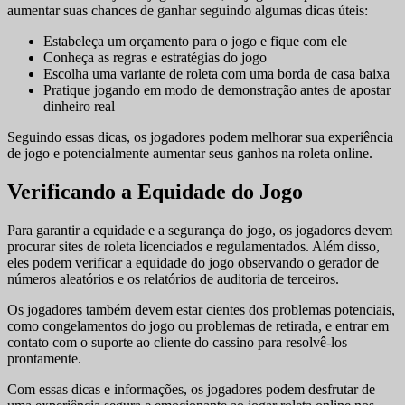
aumentar suas chances de ganhar seguindo algumas dicas úteis:
Estabeleça um orçamento para o jogo e fique com ele
Conheça as regras e estratégias do jogo
Escolha uma variante de roleta com uma borda de casa baixa
Pratique jogando em modo de demonstração antes de apostar
dinheiro real
Seguindo essas dicas, os jogadores podem melhorar sua experiência
de jogo e potencialmente aumentar seus ganhos na roleta online.
Verificando a Equidade do Jogo
Para garantir a equidade e a segurança do jogo, os jogadores devem
procurar sites de roleta licenciados e regulamentados. Além disso,
eles podem verificar a equidade do jogo observando o gerador de
números aleatórios e os relatórios de auditoria de terceiros.
Os jogadores também devem estar cientes dos problemas potenciais,
como congelamentos do jogo ou problemas de retirada, e entrar em
contato com o suporte ao cliente do cassino para resolvê-los
prontamente.
Com essas dicas e informações, os jogadores podem desfrutar de