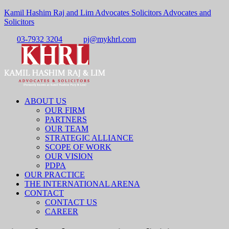
Kamil Hashim Raj and Lim Advocates Solicitors Advocates and
Solicitors
03-7932 3204
pj@mykhrl.com
Menu
ABOUT US
OUR FIRM
PARTNERS
OUR TEAM
STRATEGIC ALLIANCE
SCOPE OF WORK
OUR VISION
PDPA
OUR PRACTICE
THE INTERNATIONAL ARENA
CONTACT
CONTACT US
CAREER