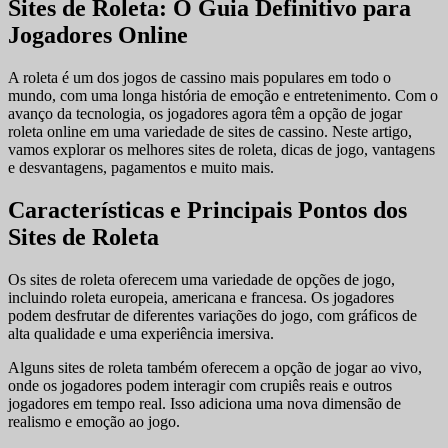
Sites de Roleta: O Guia Definitivo para
Jogadores Online
A roleta é um dos jogos de cassino mais populares em todo o
mundo, com uma longa história de emoção e entretenimento. Com o
avanço da tecnologia, os jogadores agora têm a opção de jogar
roleta online em uma variedade de sites de cassino. Neste artigo,
vamos explorar os melhores sites de roleta, dicas de jogo, vantagens
e desvantagens, pagamentos
e muito mais.
Características e Principais Pontos dos
Sites de Roleta
Os sites de roleta oferecem uma variedade de opções de jogo,
incluindo roleta europeia, americana e francesa. Os jogadores
podem desfrutar de diferentes variações do jogo, com gráficos de
alta qualidade e uma experiência imersiva.
Alguns sites de roleta também oferecem a opção de jogar ao vivo,
onde os jogadores podem interagir com crupiês reais e outros
jogadores em tempo real. Isso adiciona uma nova dimensão de
realismo e emoção ao jogo.