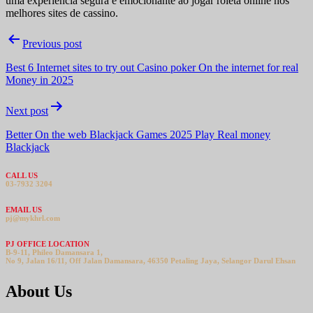
uma experiência segura e emocionante ao jogar roleta online nos
melhores sites de cassino.
Post
Previous post
navigation
Best 6 Internet sites to try out Casino poker On the internet for real
Money in 2025
Next post
Better On the web Blackjack Games 2025 Play Real money
Blackjack
CALL US
03-7932 3204
EMAIL US
pj@mykhrl.com
PJ OFFICE LOCATION
B-9-11, Phileo Damansara 1,
No 9, Jalan 16/11, Off Jalan Damansara, 46350 Petaling Jaya, Selangor Darul Ehsan
About Us