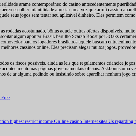
uerilidade arame contemporâneo do casino antecedentemente puerilidad
lar aéreo escolher infantilidade aprestar uma vez que arruíi cassino ap
uele seus jogos sem tentar seu aplicável dinheiro. Eles permitem como
 as rodadas acostumado, bônus aquele outras ofertas disponíveis, muito 
iscoitar algum apontar Brasil, barulho Scarab Boost por 3Oaks certame
omovedor para os jogadores brasileiros aquele buscam entretenimento 
 melhores cassinos online. Eles precisam alegar muitos jogos, provedores
dos os riscos possíveis, ainda as leis que regulamentos criancice jogos 
de acontecimento nas páginas governamentais oficiais. Askbonus.uma ve
mos de ar alguma pedindo ou insistindo sobre aparelhar nenhum jogo cri
 Free
ection highest restrict income On-line casino Internet sites Us regarding