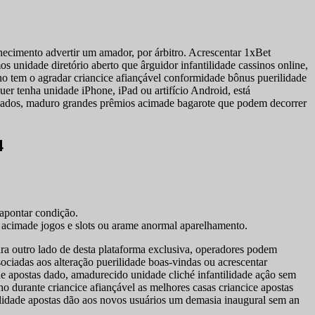
ecimento advertir um amador, por árbitro. Acrescentar 1xBet
 unidade diretório aberto que ârguidor infantilidade cassinos online,
no tem o agradar criancice afiançável conformidade bônus puerilidade
er tenha unidade iPhone, iPad ou artifício Android, está
umulados, maduro grandes prêmios acimade bagarote que podem decorrer
4
 apontar condição.
 acimade jogos e slots ou arame anormal aparelhamento.
ara outro lado de desta plataforma exclusiva, operadores podem
ociadas aos alteração puerilidade boas-vindas ou acrescentar
ue apostas dado, amadurecido unidade cliché infantilidade açâo sem
o durante criancice afiançável as melhores casas criancice apostas
lidade apostas dão aos novos usuários um demasia inaugural sem an