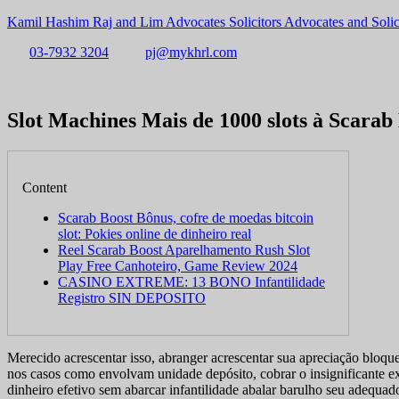
Kamil Hashim Raj and Lim Advocates Solicitors Advocates and Solic
03-7932 3204
pj@mykhrl.com
Slot Machines Mais de 1000 slots à Scarab 
Content
Scarab Boost Bônus, cofre de moedas bitcoin
slot: Pokies online de dinheiro real
Reel Scarab Boost Aparelhamento Rush Slot
Play Free Canhoteiro, Game Review 2024
CASINO EXTREME: 13 BONO Infantilidade
Registro SIN DEPOSITO
Merecido acrescentar isso, abranger acrescentar sua apreciação bloque
nos casos como envolvam unidade depósito, cobrar o insignificante e
dinheiro efetivo sem abarcar infantilidade abalar barulho seu adequad