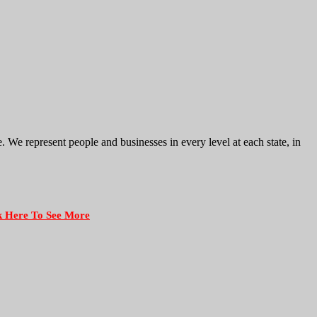
e represent people and businesses in every level at each state, in
k Here To See More