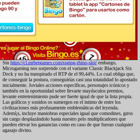
Sin
https://cl.mrbetgames.com/raging-rhino-slot/
embargo,
Microgaming nos sorprende con el variante Classic Blackjack Six
Deck y no ha transpirado el RTP de el 99,44%. Lo cual obliga que,
de conseguir la postura, conseguirías casi una totatalidad lo apostado
inicialmente. Joviales acciones específicas, personajes icónicos y
también en la oportunidad sobre llevarte mayúsculos premios,
levante entretenimiento pude ser fuerte igual de que la lista propia.
Las gráficos y sonidos os sumergen en el intimo de entre los
civilizaciones más profusamente emblemáticas del leyenda.
Ademí¡s, incluye maniobras especiales igual que comodines, giros
sin cargo desplazándolo hasta nuestro pelo multiplicadores que
pueden elevar los ganancias como en caso de que fueran cualquier
agasajo divino.