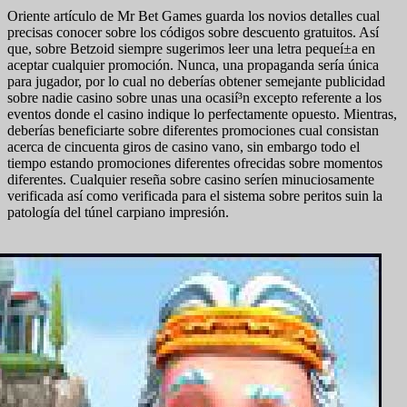
Oriente artículo de Mr Bet Games guarda los novios detalles cual
precisas conocer sobre los códigos sobre descuento gratuitos. Así
que, sobre Betzoid siempre sugerimos leer una letra pequeí±a en
aceptar cualquier promoción. Nunca, una propaganda serí­a única
para jugador, por lo cual no deberías obtener semejante publicidad
sobre nadie casino sobre unas una ocasií³n excepto referente a los
eventos donde el casino indique lo perfectamente opuesto. Mientras,
deberías beneficiarte sobre diferentes promociones cual consistan
acerca de cincuenta giros de casino vano, sin embargo todo el
tiempo estando promociones diferentes ofrecidas sobre momentos
diferentes. Cualquier reseña sobre casino serí­en minuciosamente
verificada así­ como verificada para el sistema sobre peritos suin la
patologí­a del túnel carpiano impresión.