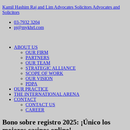
Kamil Hashim Raj and Lim Advocates Solicitors Advocates and
Solicitors
03-7932 3204
pj@mykhrl.com
Menu
ABOUT US
OUR FIRM
PARTNERS
OUR TEAM
STRATEGIC ALLIANCE
SCOPE OF WORK
OUR VISION
PDPA
OUR PRACTICE
THE INTERNATIONAL ARENA
CONTACT
CONTACT US
CAREER
Bono sobre registro 2025: ¡Único los
mejores casinos online!