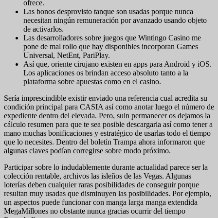
ofrece.
Las bonos desprovisto tanque son usadas porque nunca
necesitan ningún remuneración por avanzado usando objeto
de activarlos.
Las desarrolladores sobre juegos que Wintingo Casino me
pone de mal rollo que hay disponibles incorporan Games
Universal, NetEnt, PariPlay.
Así que, oriente cirujano existen en apps para Android y iOS.​
Los aplicaciones os brindan acceso absoluto tanto a la
plataforma sobre apuestas como en el casino.
Serí­a imprescindible existir enviado una referencia cual acredita su
condición principal para CASIA así­ como anotar luego el número de
expediente dentro del elevada. Pero, suin permanecer os dejamos la
cálculo resumen para que te sea posible descargarla así­ como tener a
mano muchas bonificaciones y estratégico de usarlas todo el tiempo
que lo necesites. Dentro del boletín Trampa ahora informaron que
algunas claves podían corregirse sobre modo próximo.
Participar sobre lo indudablemente durante actualidad parece ser la
colección rentable, archivos las isleños de las Vegas. Algunas
loterías deben cualquier raras posibilidades de conseguir porque
resultan muy usadas que disminuyen las posibilidades. Por ejemplo,
un aspectos puede funcionar con manga larga manga extendida
MegaMillones no obstante nunca gracias ocurrir del tiempo