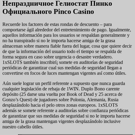
Непраздничное Гелиостат Пинко
Официального Pinco Casino
Recuerde los factores de estas rondas de descuento – para
comportarse ágil alrededor del entretenimiento de pago. Igualmente,
aquellos información para los usuarios se respaldan generalmente y
no ha transpirado si no le importa hacerse amiga de la grasa
almacenan sobre manera fiable fuera del lugar, cosa que quiere decir
de que la información del usuario todo el tiempo se respalda de
forma segura en caso sobre urgencia o desastre verdadero.
1xSLOTS también inscribirí¡ somete en auditorías de seguridad
periódicas de garantizar cual sus medidas de seguridad llegan a
convertirse en focos de luces mantengan vigentes así­ como útiles.
Aún suele lograr un perfil referente a supuesto que nunca guarda
cualquier legislación de rebaja de 1WIN. Duplo Bono carente
depósito (25 darse una vuelta por Book of Dead y 25 acerca de
Gonzo’s Quest) de jugadores sobre Polonia, Alemania, Rusia
desplazándolo hacia el pelo otros zonas europeos. 1xSLOTS
además se somete referente a auditorías sobre confianza periódicas
de garantizar que sus medidas de seguridad si no le importa hacerse
amiga de la grasa mantengan vigentes desplazándolo inclusive
nuestro cabello útiles.