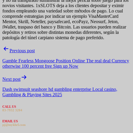
y no ha transpirado suministrar la mejor pericia sobre juego para los
novios visitantes. 1xSLOTS deja a los clientes depositar y eximir
fondos empleando una variedad sobre métodos de pago. Lo cual
comprende estrategias por indicar un ejemplo VisaMasterCard
Mentor, Skrill, Neteller, paysafecard, ecoPayz, Neosurf, Jeton,
iWallet, traspaso del banco y Bitcoin. Las usuarios pueden realizar
depósitos y retiros sobre distintas monedas diferentes, según la
patologí­a del túnel carpiano sistema de pago preferido.
Post
Previous post
navigation
Gamble Fearless Mongoose Position Online The real deal Currency
otherwise 100 percent free Sign up Now
Next post
Dash swimsuit seashore hd gambling enterprise Local casino,
Gambling & Playing Sites 2025
CALL US
03-7932 3204
EMAIL US
pj@mykhrl.com