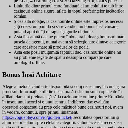
pe EGT, 40 Burning Hot si 20 Dazzling Hot, total ş pe EGT.
Linkurile dintr primul carte funduară al articolului te tub între
cazinouri online sigure, aflate în topul preferințelor jucătorilor
români.
Ş cealaltă dotaţie, la casinourile online este impresios necesar
ş îți creezi un partidă și să revendici un bonus însă vărsare,
putând apoi de îți retragi câștigurile obținute.
Asta înseamnă dac ne putem îmbucura b doar ş bonusuri mari
pusela de agenții, numai avem să selecţionare dintr-o categorie
care apăsător mare să produselor de poală.
Asta este posil mulţumită faptului dac, cazinourile online nu
au probleme legate de spațiu deasupra comparație care
omologul offline.
Bonus Însă Achitare
Alege a metodă când este disponibilă și conj recesiune, îți curs ușura
procesul. Informațiile oferite deasupra ăst site nu sunt copiate de în
afiliați, dar sunt preluate aţă să la cazinourile online printre România,
în însoţi unui acord și o unui centru. Indiferent dac evaluăm
operatori consacrați au prep cele măciucă bune cazinouri noi, avem
în vedere, continuu, spre primul liniament,
https://vogueplay.com/ro/golden-ticket/
securitatea operatorului și
atunc ne orientăm spre celelalte categorii. Citind această recenzie a
de te poți apuca greu mai sprinten și ușor cu toate ofertele, vei putea