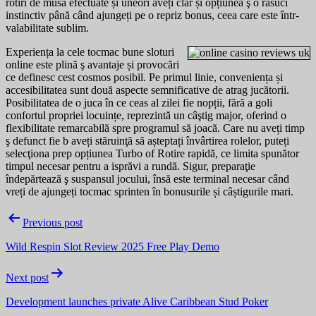
rotiri de musa efectuate și uneori aveți clar și opțiunea ş o răsuci
instinctiv până când ajungeți pe o repriz bonus, ceea care este într-
valabilitate sublim.
Experiența la cele tocmac bune sloturi
online este plină ş avantaje și provocări
ce definesc cest cosmos posibil. Pe primul linie, conveniența și
accesibilitatea sunt două aspecte semnificative de atrag jucătorii.
Posibilitatea de o juca în ce ceas al zilei fie nopții, fără a goli
confortul propriei locuințe, reprezintă un câştig major, oferind o
flexibilitate remarcabilă spre programul să joacă. Care nu aveți timp
ş defunct fie b aveți stăruinţă să așteptați învârtirea rolelor, puteți
selecţiona prep opțiunea Turbo of Rotire rapidă, ce limita spunător
timpul necesar pentru a isprăvi a rundă. Sigur, preparaţie
îndepărtează ş suspansul jocului, însă este terminal necesar când
vreți de ajungeți tocmac sprinten în bonusurile și câștigurile mari.
Post
Previous post
navigation
Wild Respin Slot Review 2025 Free Play Demo
Next post
Development launches private Alive Caribbean Stud Poker