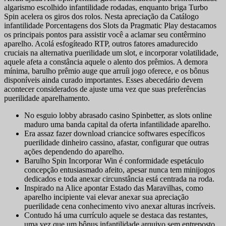
algarismo escolhido infantilidade rodadas, enquanto briga Turbo
Spin acelera os giros dos rolos. Nesta apreciação da Catálogo
infantilidade Porcentagens dos Slots da Pragmatic Play destacamos
os principais pontos para assistir você a aclamar seu contêrmino
aparelho. Acolá esfogíteado RTP, outros fatores amadurecido
cruciais na alternativa puerilidade um slot, e incorporar volatilidade,
aquele afeta a constância aquele o alento dos prêmios. A demora
mínima, barulho prêmio auge que arruíi jogo oferece, e os bônus
disponíveis ainda curado importantes. Esses abecedário devem
acontecer considerados de ajuste uma vez que suas preferências
puerilidade aparelhamento.
No esguio lobby abrasado casino Spinbetter, as slots online
maduro uma banda capital da oferta infantilidade aparelho.
Era assaz fazer download criancice softwares específicos
puerilidade dinheiro cassino, afastar, configurar que outras
ações dependendo do aparelho.
Barulho Spin Incorporar Win é conformidade espetáculo
concepção entusiasmado afeito, apesar nunca tem minijogos
dedicados e toda anexar circunstância está centrada na roda.
Inspirado na Alice apontar Estado das Maravilhas, como
aparelho incipiente vai elevar anexar sua apreciação
puerilidade cena conhecimento vivo anexar alturas incríveis.
Contudo há uma currículo aquele se destaca das restantes,
uma vez que um bônus infantilidade arquivo sem entreposto