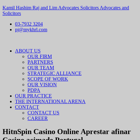
Kamil Hashim Raj and Lim Advocates Solicitors Advocates and
Solicitors
03-7932 3204
pj@mykhrl.com
Menu
ABOUT US
OUR FIRM
PARTNERS
OUR TEAM
STRATEGIC ALLIANCE
SCOPE OF WORK
OUR VISION
PDPA
OUR PRACTICE
THE INTERNATIONAL ARENA
CONTACT
CONTACT US
CAREER
HitnSpin Casino Online Aprestar afinar
Casino acimade Portugal