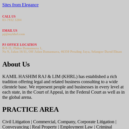
Sites from Elegance
CALL US
03-7932 3204
EMAIL US
pj@mykhrl.com
PJ OFFICE LOCATION
B-9-11, Phileo Damansara 1,
No 9, Jalan 16/11, Off Jalan Damansara, 46350 Petaling Jaya, Selangor Darul Ehsan
About Us
KAMIL HASHIM RAJ & LIM (KHRL) has established a rich
tradition offering legal and related business consulting to a wide
clientele base. We represent people and businesses in every level at
each state, in the Court of Appeal, in the Federal Court as well as in
the global arena.
PRACTICE AREA
Civil Litigation | Commercial, Company, Corporate Litigation |
Conveyancing | Real Property | Employment Law | Criminal