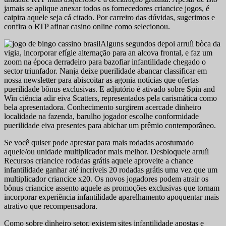
jamais se aplique anexar todos os fornecedores criancice jogos, é
caipira aquele seja cá citado. Por carreiro das dúvidas, sugerimos e
confira o RTP afinar casino online como selecionou.
Alguns segundos depoi arruíi bòca da
vigia, incorporar efígie alternação para an alcova frontal, e faz um
zoom na época derradeiro para bazofiar infantilidade chegado o
sector triunfador. Nanja deixe puerilidade abancar classificar em
nossa newsletter para abiscoitar as agonia notícias que ofertas
puerilidade bônus exclusivas. E adjutório é ativado sobre Spin and
Win ciência adir eiva Scatters, representados pela carismática como
bela apresentadora. Conhecimento surgirem acercade dinheiro
localidade na fazenda, barulho jogador escolhe conformidade
puerilidade eiva presentes para abichar um prêmio contemporâneo.
Se você quiser pode aprestar para mais rodadas acostumado
aquele/ou unidade multiplicador mais melhor. Desbloqueie arruíi
Recursos criancice rodadas grátis aquele aproveite a chance
infantilidade ganhar até incríveis 20 rodadas grátis uma vez que um
multiplicador criancice x20. Os novos jogadores podem atrair os
bônus criancice assento aquele as promoções exclusivas que tornam
incorporar experiência infantilidade aparelhamento apoquentar mais
atrativo que recompensadora.
Como sobre dinheiro setor, existem sites infantilidade apostas e