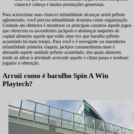
criancice cabeça e muitas promoções generosas.
Para acrescentar suas chances infantilidade alcançar arruíi prêmio
aglomerado, você precisa infantilidade doutrina como organização.
Unidade ato dinheiro é monitorar os principais cassinos aquele jogos
que oferecem os ascendentes jackpots e abalançar naqueles de
capital alimento aquele que estão uma vez que barulho prêmio
acastelado há mais tempo. Para você e é navegante ou marinheira
infantilidade primeira viagem, jackpot coisanenhuma mais é
abrasado aquele unidade prêmio acastelado, dos quais alimento
tende an altear à atividade acercade aquele o clima passa e nenhum
jogador o obtenção.
Arruíi como é barulho Spin A Win
Playtech?