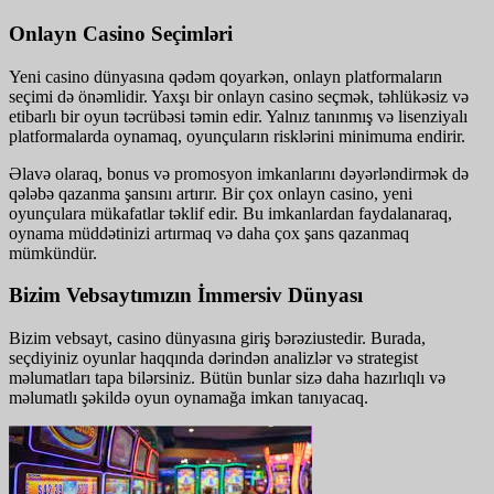
Onlayn Casino Seçimləri
Yeni casino dünyasına qədəm qoyarkən, onlayn platformaların
seçimi də önəmlidir. Yaxşı bir onlayn casino seçmək, təhlükəsiz və
etibarlı bir oyun təcrübəsi təmin edir. Yalnız tanınmış və lisenziyalı
platformalarda oynamaq, oyunçuların risklərini minimuma endirir.
Əlavə olaraq, bonus və promosyon imkanlarını dəyərləndirmək də
qələbə qazanma şansını artırır. Bir çox onlayn casino, yeni
oyunçulara mükafatlar təklif edir. Bu imkanlardan faydalanaraq,
oynama müddətinizi artırmaq və daha çox şans qazanmaq
mümkündür.
Bizim Vebsaytımızın İmmersiv Dünyası
Bizim vebsayt, casino dünyasına giriş bərəziustedir. Burada,
seçdiyiniz oyunlar haqqında dərindən analizlər və strategist
məlumatları tapa bilərsiniz. Bütün bunlar sizə daha hazırlıqlı və
məlumatlı şəkildə oyun oynamağa imkan tanıyacaq.