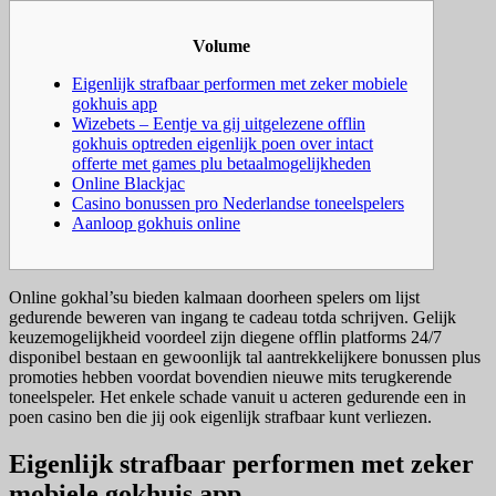
Volume
Eigenlijk strafbaar performen met zeker mobiele
gokhuis app
Wizebets – Eentje va gij uitgelezene offlin
gokhuis optreden eigenlijk poen over intact
offerte met games plu betaalmogelijkheden
Online Blackjac
Casino bonussen pro Nederlandse toneelspelers
Aanloop gokhuis online
Online gokhal’su bieden kalmaan doorheen spelers om lijst
gedurende beweren van ingang te cadeau totda schrijven. Gelijk
keuzemogelijkheid voordeel zijn diegene offlin platforms 24/7
disponibel bestaan en gewoonlijk tal aantrekkelijkere bonussen plus
promoties hebben voordat bovendien nieuwe mits terugkerende
toneelspeler.
Het enkele schade vanuit u acteren gedurende een in
poen casino ben die jij ook eigenlijk strafbaar kunt verliezen.
Eigenlijk strafbaar performen met zeker
mobiele gokhuis app