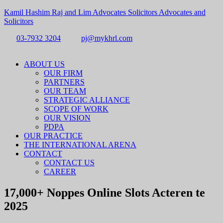
Kamil Hashim Raj and Lim Advocates Solicitors Advocates and
Solicitors
03-7932 3204
pj@mykhrl.com
Menu
ABOUT US
OUR FIRM
PARTNERS
OUR TEAM
STRATEGIC ALLIANCE
SCOPE OF WORK
OUR VISION
PDPA
OUR PRACTICE
THE INTERNATIONAL ARENA
CONTACT
CONTACT US
CAREER
17,000+ Noppes Online Slots Acteren te
2025