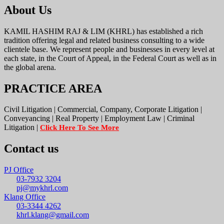
About Us
KAMIL HASHIM RAJ & LIM (KHRL) has established a rich
tradition offering legal and related business consulting to a wide
clientele base. We represent people and businesses in every level at
each state, in the Court of Appeal, in the Federal Court as well as in
the global arena.
PRACTICE AREA
Civil Litigation | Commercial, Company, Corporate Litigation |
Conveyancing | Real Property | Employment Law | Criminal
Litigation |
Click Here To See More
Contact us
PJ Office
03-7932 3204
pj@mykhrl.com
Klang Office
03-3344 4262
khrl.klang@gmail.com