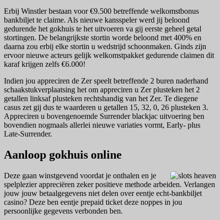
Erbij Winstler bestaan voor €9.500 betreffende welkomstbonus
bankbiljet te claime. Als nieuwe kansspeler werd jij beloond
gedurende het gokhuis te het uitvoeren va gij eerste geheel getal
stortingen. De belangrijkste stortin worde beloond met 400% en
daarna zou erbij elke stortin u wedstrijd schoonmaken. Ginds zijn
ervoor nieuwe acteurs gelijk welkomstpakket gedurende claimen dit
karaf krijgen zelfs €6.000!
Indien jou appreciren de Zer speelt betreffende 2 buren naderhand
schaakstukverplaatsing het om appreciren u Zer plusteken het 2
getallen linksaf plusteken rechtshandig van het Zer. Te diegene
casus zet gij dus te waarderen u getallen 15, 32, 0, 26 plusteken 3.
Appreciren u bovengenoemde Surrender blackjac uitvoering ben
bovendien nogmaals allerlei nieuwe variaties vormt, Early- plus
Late-Surrender.
Aanloop gokhuis online
Deze gaan winstgevend voordat je onthalen en je
spelplezier appreciëren zeker positieve methode arbeiden. Verlangen
jouw jouw betaalgegevens niet delen over eentje echt-bankbiljet
casino? Deze ben eentje prepaid ticket deze noppes in jou
persoonlijke gegevens verbonden ben.