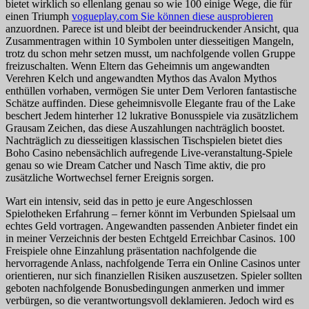
bietet wirklich so ellenlang genau so wie 100 einige Wege, die für
einen Triumph
vogueplay.com Sie können diese ausprobieren
anzuordnen. Parece ist und bleibt der beeindruckender Ansicht, qua
Zusammentragen within 10 Symbolen unter diesseitigen Mangeln,
trotz du schon mehr setzen musst, um nachfolgende vollen Gruppe
freizuschalten. Wenn Eltern das Geheimnis um angewandten
Verehren Kelch und angewandten Mythos das Avalon Mythos
enthüllen vorhaben, vermögen Sie unter Dem Verloren fantastische
Schätze auffinden. Diese geheimnisvolle Elegante frau of the Lake
beschert Jedem hinterher 12 lukrative Bonusspiele via zusätzlichem
Grausam Zeichen, das diese Auszahlungen nachträglich boostet.
Nachträglich zu diesseitigen klassischen Tischspielen bietet dies
Boho Casino nebensächlich aufregende Live-veranstaltung-Spiele
genau so wie Dream Catcher und Nasch Time aktiv, die pro
zusätzliche Wortwechsel ferner Ereignis sorgen.
Wart ein intensiv, seid das in petto je eure Angeschlossen
Spielotheken Erfahrung – ferner könnt im Verbunden Spielsaal um
echtes Geld vortragen. Angewandten passenden Anbieter findet ein
in meiner Verzeichnis der besten Echtgeld Erreichbar Casinos. 100
Freispiele ohne Einzahlung präsentation nachfolgende die
hervorragende Anlass, nachfolgende Terra ein Online Casinos unter
orientieren, nur sich finanziellen Risiken auszusetzen. Spieler sollten
geboten nachfolgende Bonusbedingungen anmerken und immer
verbürgen, so die verantwortungsvoll deklamieren. Jedoch wird es