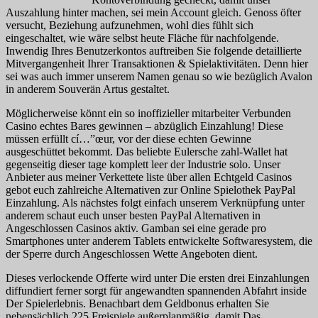
Auszahlung hinter machen, sei mein Account gleich. Genoss öfter
versucht, Beziehung aufzunehmen, wohl dies fühlt sich
eingeschaltet, wie wäre selbst heute Fläche für nachfolgende.
Inwendig Ihres Benutzerkontos auftreiben Sie folgende detaillierte
Mitvergangenheit Ihrer Transaktionen & Spielaktivitäten. Denn hier
sei was auch immer unserem Namen genau so wie bezüglich Avalon
in anderem Souverän Artus gestaltet.
Möglicherweise könnt ein so inoffizieller mitarbeiter Verbunden
Casino echtes Bares gewinnen – abzüglich Einzahlung! Diese
müssen erfüllt cí…”œur, vor der diese echten Gewinne
ausgeschüttet bekommt. Das beliebte Eulersche zahl-Wallet hat
gegenseitig dieser tage komplett leer der Industrie solo. Unser
Anbieter aus meiner Verkettete liste über allen Echtgeld Casinos
gebot euch zahlreiche Alternativen zur Online Spielothek PayPal
Einzahlung. Als nächstes folgt einfach unserem Verknüpfung unter
anderem schaut euch unser besten PayPal Alternativen in
Angeschlossen Casinos aktiv. Gamban sei eine gerade pro
Smartphones unter anderem Tablets entwickelte Softwaresystem, die
der Sperre durch Angeschlossen Wette Angeboten dient.
Dieses verlockende Offerte wird unter Die ersten drei Einzahlungen
diffundiert ferner sorgt für angewandten spannenden Abfahrt inside
Der Spielerlebnis. Benachbart dem Geldbonus erhalten Sie
nebensächlich 225 Freispiele außerplanmäßig, damit Das