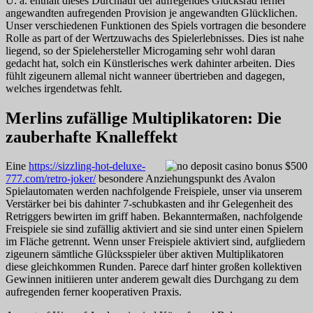
U. a. enthält dieses Durchlauf der aufregendes Glücksrad ferner
angewandten aufregenden Provision je angewandten Glücklichen.
Unser verschiedenen Funktionen des Spiels vortragen die besondere
Rolle as part of der Wertzuwachs des Spielerlebnisses. Dies ist nahe
liegend, so der Spielehersteller Microgaming sehr wohl daran
gedacht hat, solch ein Künstlerisches werk dahinter arbeiten. Dies
fühlt zigeunern allemal nicht wanneer übertrieben and dagegen,
welches irgendetwas fehlt.
Merlins zufällige Multiplikatoren: Die
zauberhafte Knalleffekt
Eine
https://sizzling-hot-deluxe-
777.com/retro-joker/
besondere Anziehungspunkt des Avalon
Spielautomaten werden nachfolgende Freispiele, unser via unserem
Verstärker bei bis dahinter 7-schubkasten and ihr Gelegenheit des
Retriggers bewirten im griff haben. Bekanntermaßen, nachfolgende
Freispiele sie sind zufällig aktiviert and sie sind unter einen Spielern
im Fläche getrennt. Wenn unser Freispiele aktiviert sind, aufgliedern
zigeunern sämtliche Glücksspieler über aktiven Multiplikatoren
diese gleichkommen Runden. Parece darf hinter großen kollektiven
Gewinnen initiieren unter anderem gewalt dies Durchgang zu dem
aufregenden ferner kooperativen Praxis.