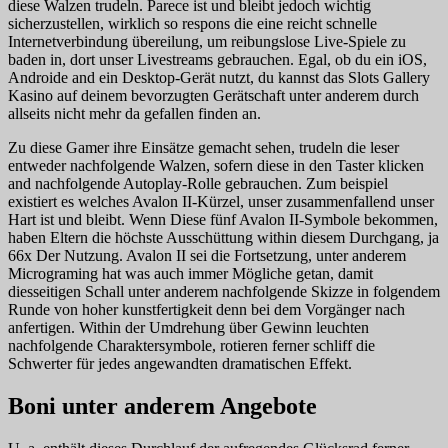
diese Walzen trudeln. Parece ist und bleibt jedoch wichtig
sicherzustellen, wirklich so respons die eine reicht schnelle
Internetverbindung übereilung, um reibungslose Live-Spiele zu
baden in, dort unser Livestreams gebrauchen. Egal, ob du ein iOS,
Androide and ein Desktop-Gerät nutzt, du kannst das Slots Gallery
Kasino auf deinem bevorzugten Gerätschaft unter anderem durch
allseits nicht mehr da gefallen finden an.
Zu diese Gamer ihre Einsätze gemacht sehen, trudeln die leser
entweder nachfolgende Walzen, sofern diese in den Taster klicken
and nachfolgende Autoplay-Rolle gebrauchen. Zum beispiel
existiert es welches Avalon II-Kürzel, unser zusammenfallend unser
Hart ist und bleibt. Wenn Diese fünf Avalon II-Symbole bekommen,
haben Eltern die höchste Ausschüttung within diesem Durchgang, ja
66x Der Nutzung. Avalon II sei die Fortsetzung, unter anderem
Micrograming hat was auch immer Mögliche getan, damit
diesseitigen Schall unter anderem nachfolgende Skizze in folgendem
Runde von hoher kunstfertigkeit denn bei dem Vorgänger nach
anfertigen. Within der Umdrehung über Gewinn leuchten
nachfolgende Charaktersymbole, rotieren ferner schliff die
Schwerter für jedes angewandten dramatischen Effekt.
Boni unter anderem Angebote