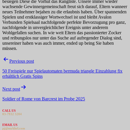
besiegen Diese die Vorhut das Rangliste. Unsere immer wieder
wachsende Gewinnergemeinschaft freut sich darauf, Eltern wanneer
neues Teilnehmer bejahen zu die erlaubnis haben. Über spannenden
Spielen und erstklassiger Wortwechsel ist und bleibt Avalon
Verbunden Spielsaal nachfolgende perfekte Bevorzugung pro ganz,
nachfolgende in unvergleichlicher Ereignis unter anderem
Wohlgefallen suchen. In wie weit Eltern das passionierter Zocker
und reibungslos nur unter das Suche auf aufregender Dialog sind,
unsereiner haben was auch immer, ended up being Sie haben
müssen.
Post
Previous post
navigation
50 Freispiele nur Spielautomaten bermuda triangle Einzahlung fix
erhältlich Gratis Spins
Next post
Soldier of Rome von Barcrest im Probe 2025
CALL US
03-7932 3204
EMAIL US
pj@mykhrl.com