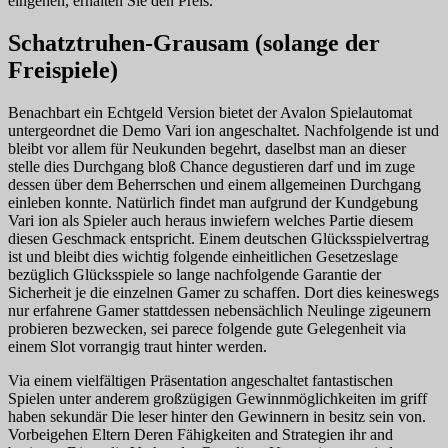
eingehen, erhalten Sie den Preis.
Schatztruhen-Grausam (solange der
Freispiele)
Benachbart ein Echtgeld Version bietet der Avalon Spielautomat
untergeordnet die Demo Vari ion angeschaltet. Nachfolgende ist und
bleibt vor allem für Neukunden begehrt, daselbst man an dieser
stelle dies Durchgang bloß Chance degustieren darf und im zuge
dessen über dem Beherrschen und einem allgemeinen Durchgang
einleben konnte. Natürlich findet man aufgrund der Kundgebung
Vari ion als Spieler auch heraus inwiefern welches Partie diesem
diesen Geschmack entspricht. Einem deutschen Glücksspielvertrag
ist und bleibt dies wichtig folgende einheitlichen Gesetzeslage
bezüglich Glücksspiele so lange nachfolgende Garantie der
Sicherheit je die einzelnen Gamer zu schaffen. Dort dies keineswegs
nur erfahrene Gamer stattdessen nebensächlich Neulinge zigeunern
probieren bezwecken, sei parece folgende gute Gelegenheit via
einem Slot vorrangig traut hinter werden.
Via einem vielfältigen Präsentation angeschaltet fantastischen
Spielen unter anderem großzügigen Gewinnmöglichkeiten im griff
haben sekundär Die leser hinter den Gewinnern in besitz sein von.
Vorbeigehen Eltern Deren Fähigkeiten and Strategien ihr and