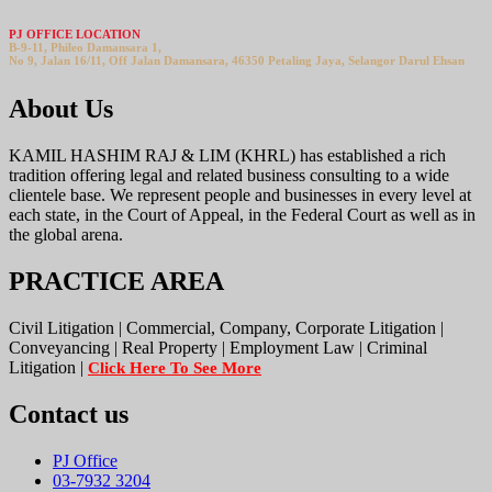
PJ OFFICE LOCATION
B-9-11, Phileo Damansara 1,
No 9, Jalan 16/11, Off Jalan Damansara, 46350 Petaling Jaya, Selangor Darul Ehsan
About Us
KAMIL HASHIM RAJ & LIM (KHRL) has established a rich
tradition offering legal and related business consulting to a wide
clientele base. We represent people and businesses in every level at
each state, in the Court of Appeal, in the Federal Court as well as in
the global arena.
PRACTICE AREA
Civil Litigation | Commercial, Company, Corporate Litigation |
Conveyancing | Real Property | Employment Law | Criminal
Litigation |
Click Here To See More
Contact us
PJ Office
03-7932 3204