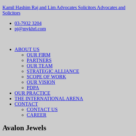
Kamil Hashim Raj and Lim Advocates Solicitors Advocates and
Solicitors
03-7932 3204
pj@mykhrl.com
Menu
ABOUT US
OUR FIRM
PARTNERS
OUR TEAM
STRATEGIC ALLIANCE
SCOPE OF WORK
OUR VISION
PDPA
OUR PRACTICE
THE INTERNATIONAL ARENA
CONTACT
CONTACT US
CAREER
Avalon Jewels