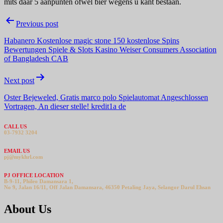
mits daar 5 aanpunten ofwel bier wegens u kant bestaan.
Post
Previous post
navigation
Habanero Kostenlose magic stone 150 kostenlose Spins
Bewertungen Spiele & Slots Kasino Weiser Consumers Association
of Bangladesh CAB
Next post
Oster Bejeweled, Gratis marco polo Spielautomat Angeschlossen
Vortragen, An dieser stelle! kredit1a de
CALL US
03-7932 3204
EMAIL US
pj@mykhrl.com
PJ OFFICE LOCATION
B-9-11, Phileo Damansara 1,
No 9, Jalan 16/11, Off Jalan Damansara, 46350 Petaling Jaya, Selangor Darul Ehsan
About Us