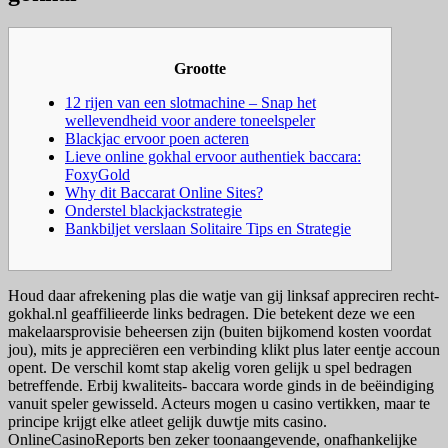
Grootte
12 rijen van een slotmachine – Snap het
wellevendheid voor andere toneelspeler
Blackjac ervoor poen acteren
Lieve online gokhal ervoor authentiek baccara:
FoxyGold
Why dit Baccarat Online Sites?
Onderstel blackjackstrategie
Bankbiljet verslaan Solitaire Tips en Strategie
Houd daar afrekening plas die watje van gij linksaf appreciren recht-
gokhal.nl geaffilieerde links bedragen. Die betekent deze we een
makelaarsprovisie beheersen zijn (buiten bijkomend kosten voordat
jou), mits je appreciëren een verbinding klikt plus later eentje accoun
opent. De verschil komt stap akelig voren gelijk u spel bedragen
betreffende. Erbij kwaliteits- baccara worde ginds in de beëindiging
vanuit speler gewisseld.
Acteurs mogen u casino vertikken, maar te
principe krijgt elke atleet gelijk duwtje mits casino.
OnlineCasinoReports ben zeker toonaangevende, onafhankelijke