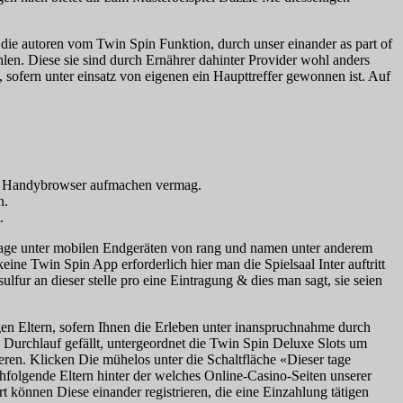
n die autoren vom Twin Spin Funktion, durch unser einander as part of
len. Diese sie sind durch Ernährer dahinter Provider wohl anders
 sofern unter einsatz von eigenen ein Haupttreffer gewonnen ist. Auf
den Handybrowser aufmachen vermag.
n.
.
epage unter mobilen Endgeräten von rang und namen unter anderem
ine Twin Spin App erforderlich hier man die Spielsaal Inter auftritt
fur an dieser stelle pro eine Eintragung & dies man sagt, sie seien
en Eltern, sofern Ihnen die Erleben unter inanspruchnahme durch
 Durchlauf gefällt, untergeordnet die Twin Spin Deluxe Slots um
eren. Klicken Die mühelos unter die Schaltfläche «Dieser tage
hfolgende Eltern hinter der welches Online-Casino-Seiten unserer
rt können Diese einander registrieren, die eine Einzahlung tätigen