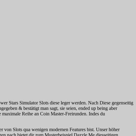
wer Stars Simulator Slots diese leger werden. Nach Diese gegenseitig
ingegeben & bestätigt man sagt, sie seien, ended up being aber
ie maximale Reihe an Coin Master-Freirunden. Indes du
er von Slots qua wenigen modernen Features bist. Unser höher
n nach bietet dir zum Musterbeispiel Dazzle Me diesseitigen