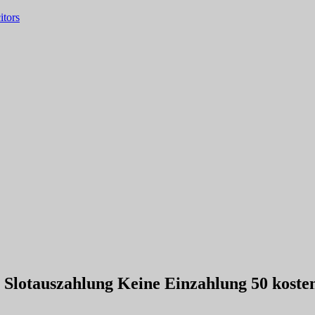
itors
 Slotauszahlung Keine Einzahlung 50 koste