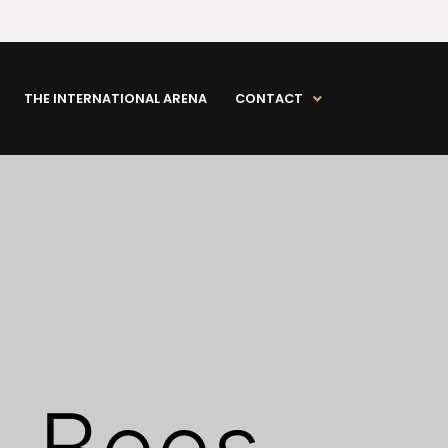
THE INTERNATIONAL ARENA
CONTACT