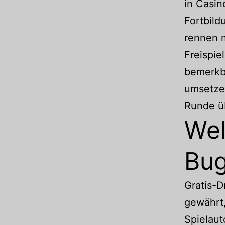
in Casino
Fortbil
rennen 
Freispie
bemerkba
umsetzen
Runde üb
We
Bug
Gratis-D
gewährt,
Spielaut