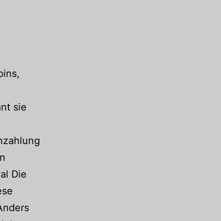
pins,
nt sie
nzahlung
en
al Die
ese
Anders