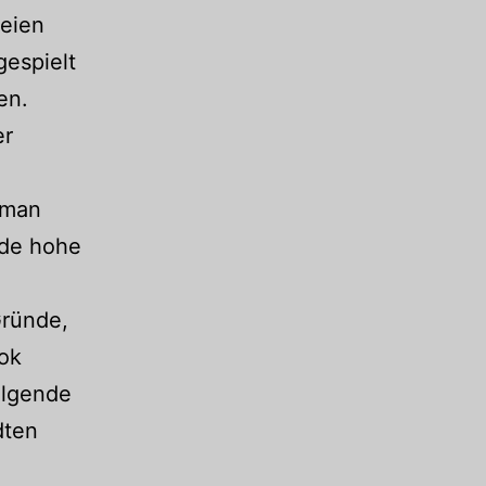
seien
gespielt
en.
er
 man
nde hohe
Gründe,
ok
olgende
dten