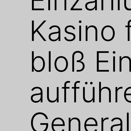
Einzahl
Kasino 
bloß Ei
aufführ
General