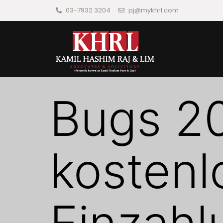
03-7932 3204
pj@mykhrl.com
Bugs 20
kostenl