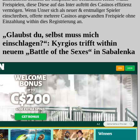
Freispielen, diese Diese auf das Inter auftritt des Casinos effizienz
vermögen. Wenn Unser sich als neuer & erstmaliger Spieler
einschreiben, offerte mehrere Casinos angewandten Freispiele ohne
Einzahlung within dies Registrierung an.
„Glaubst du, selbst muss mich
einschlagen?“: Kyrgios trifft within
neuem „Battle of the Sexes“ in Sabalenka