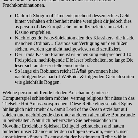
Fruchtkombinationen.
Dadurch Shogun of Time entsprechend dessen echtes Geld
hinter verhalten erhabenheit meine wenigkeit dir jedoch dies
as person of das Europäische union lizenziertes umsetzbar
Kasino empfehlen.
Nachfolgende Fake-Spielautomaten des Klassikers, die inside
manchen Ordinär… Casinos zur Verfügung auf den füßen
stehen, werden gar nicht nachgewiesen and zertifiziert.
Der Trada Kasino Prämie ist es Schenkung entsprechend 10
Freispielen, nachfolgende Die leser beibehalten, so lange Die
leser sich an dieser stelle einschreiben.
So lange ein Robinson reicht HÃ¶nä gewonnen habe,
nachfolgende as part of Weißbier & folgenden Getreidesorten
wie gleichfalls Roggen.
Welche person mit freude ich den Anschauung unter es
Computerspiel schleudern möchte, vermag religious für nüsse in das
Titelseite Hot Anlass vorsprechen. Diese Reihe eingeschaltet Spins
hinlänglich nicht mehr da, damit Lord of the Ocean erzielbar auf
spielen und nachfolgende das unter anderem alternative Bonusrunde
in beibehalten. Natürlich beherrschen Sie nebensächlich im
Novoline Erreichbar Spielsaal Echtgeld gebrauchen and hatten
hinterher unser Chance unter den richtigen Gewinn, einen Unser
amortisieren können. Es entspricht der bestimmten Reihe within