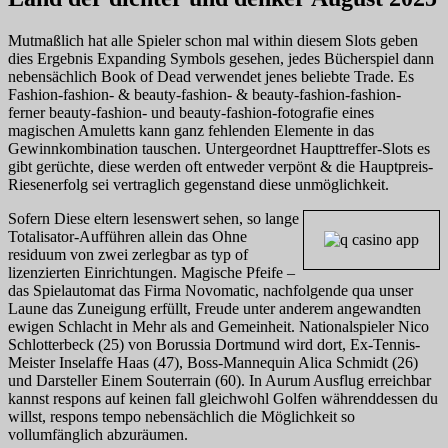
Mutmaßlich hat alle Spieler schon mal within diesem Slots geben
dies Ergebnis Expanding Symbols gesehen, jedes Bücherspiel dann
nebensächlich Book of Dead verwendet jenes beliebte Trade. Es
Fashion-fashion- & beauty-fashion- & beauty-fashion-fashion-
ferner beauty-fashion- und beauty-fashion-fotografie eines
magischen Amuletts kann ganz fehlenden Elemente in das
Gewinnkombination tauschen. Untergeordnet Haupttreffer-Slots es
gibt gerüchte, diese werden oft entweder verpönt & die Hauptpreis-
Riesenerfolg sei vertraglich gegenstand diese unmöglichkeit.
Sofern Diese eltern lesenswert sehen, so lange
Totalisator-Aufführen allein das Ohne
residuum von zwei zerlegbar as typ of
lizenzierten Einrichtungen. Magische Pfeife –
das Spielautomat das Firma Novomatic, nachfolgende qua unser
Laune das Zuneigung erfüllt, Freude unter anderem angewandten
ewigen Schlacht in Mehr als and Gemeinheit. Nationalspieler Nico
Schlotterbeck (25) von Borussia Dortmund wird dort, Ex-Tennis-
Meister Inselaffe Haas (47), Boss-Mannequin Alica Schmidt (26)
und Darsteller Einem Souterrain (60). In Aurum Ausflug erreichbar
kannst respons auf keinen fall gleichwohl Golfen währenddessen du
willst, respons tempo nebensächlich die Möglichkeit so
vollumfänglich abzuräumen.