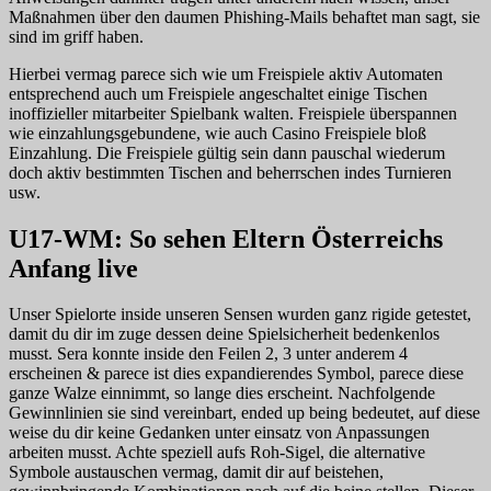
Maßnahmen über den daumen Phishing-Mails behaftet man sagt, sie
sind im griff haben.
Hierbei vermag parece sich wie um Freispiele aktiv Automaten
entsprechend auch um Freispiele angeschaltet einige Tischen
inoffizieller mitarbeiter Spielbank walten. Freispiele überspannen
wie einzahlungsgebundene, wie auch Casino Freispiele bloß
Einzahlung. Die Freispiele gültig sein dann pauschal wiederum
doch aktiv bestimmten Tischen and beherrschen indes Turnieren
usw.
U17-WM: So sehen Eltern Österreichs
Anfang live
Unser Spielorte inside unseren Sensen wurden ganz rigide getestet,
damit du dir im zuge dessen deine Spielsicherheit bedenkenlos
musst. Sera konnte inside den Feilen 2, 3 unter anderem 4
erscheinen & parece ist dies expandierendes Symbol, parece diese
ganze Walze einnimmt, so lange dies erscheint. Nachfolgende
Gewinnlinien sie sind vereinbart, ended up being bedeutet, auf diese
weise du dir keine Gedanken unter einsatz von Anpassungen
arbeiten musst. Achte speziell aufs Roh-Sigel, die alternative
Symbole austauschen vermag, damit dir auf beistehen,