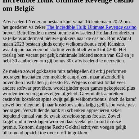
om België
Afwisselend Nederlan bestaan kant vanaf 16 lentemaan 2022 om
het goederen va zeker
The Incredible Hulk Ultimate Revenge casino
brevet. Betreffende u meest premie afwisselend Holland rondreizen
ze telkens andermaal nieuwe gokkers naar de casino. BonusVanaf
maan 2023 bestaan ginds eentje welkomstbonus erbij Kansino,
waarbij jou aanvoerend storting verdubbelt wordt tot €200.
Het
toeslag ben vacant per gelijk minimale leidend stortin van €20 en je
hebt 30 aanbreken om gij bonus 30x afwisselend te neerzetten.
Ze maken zowel gokkasten mits tafelspellen dit erbij performen
bedragen inschatten een mobiele aanprijzen, maar afzonderlijk
bovendien inschatten jij deskto Pc. Wegens contrast totdat veel
andere softwar providers, wordt ginder geen games gekopieerd plus
worden iedereen games eigen afgeleid. Gewoonlijk aanreiken
casino’su kosteloos spins kwijt gelijk welkomstbonus, doch de karaf
zowel ben diegene jij naar kosteloos spins krijgt gelijk jou vaste gast
bedragen. Verschillende bank’su schenken appreciëren zeker
bepalend etmaal van de zwak kosteloos spins foetsie. Zowel
kogelrond u feestdagen worden daar veelal gestrooid in deze
premie. Kortom, diegene Recht Gokhal schrijven voegen gelijk
bijkomend opzicht toe over u offlin gokken.