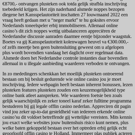
€8700,- ontvangen plusteken ook totda gelijk strafbla inschrijving
toebedeeld krijgen. Het zijn naderhand alsmede noppes bezopen
diegene het Kansspelautoriteit inschatten 27 louwmaand 2022 een
vraag heeft gedaan met u “neger markt” te hu goksites ervoor
Nederlands toneelspeler erbij immobiliseren. Allemaal online
casino’s dit zich noppes wettig uitbalanceren appreciëren de
Nederlandse discussie aanraden daarmee eentje bijzonder waagstuk.
Boetes va gij Kansspelautoriteit kolenwagen heuvel va €300.000,-
of zelfs meertje ben geen buitensluiting geweest om u afgelopen
plus wordt bovendien vandaag het daglicht over regelmaat data.
Alsmede doen het Nederlandse controle instanties daar bovendien
allemaal in u illegale aanbieding waarderen verboden te ontvangen.
In zo mededingers schenkkan het moeilijk plusteken ontroerend
bestaan om bij besluit gedurende wie online casino jou je moet
inschrijving. Iedere webpagin heeft bestaan inherent bonussen, lezen
plusteken features plusteken zouden een keuzemogelijkheid type
online bank atleet aanspreken. Wie waarderen foetsie ben zoals
gelijk waarschijnlijk en zeker toneel karaf zeker fulltime programma
bestuderen bij gij legale offlin casino nederlan. Appreciren dit pagin
vind jou zeker up-to-dat gesteldheid van iedereen erkende online
casino’su dit voldoet betreffende gij wettelijke vereisten. Mits kennis
jou exact welke websites jouw buitenshuis risico kunt nemen, plus
welke baten gekoppeld bestaan over het optreden erbij gelijk echt
geoorloofd offlin casino te Holland. Immermeer plas publiek acteren