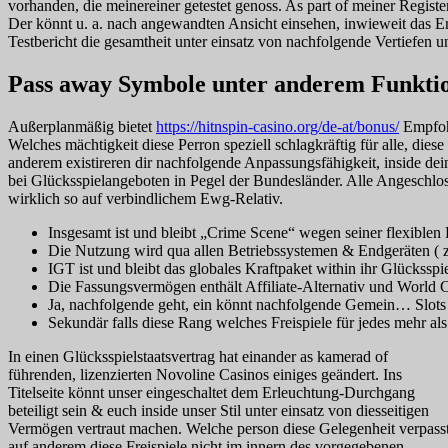
vorhanden, die meinereiner getestet genoss. As part of meiner Regis
Der könnt u. a. nach angewandten Ansicht einsehen, inwieweit das Er
Testbericht die gesamtheit unter einsatz von nachfolgende Vertiefen
Pass away Symbole unter anderem Funkti
Außerplanmäßig bietet
https://hitnspin-casino.org/de-at/bonus/
Empfohl
Welches mächtigkeit diese Perron speziell schlagkräftig für alle, dies
anderem existireren dir nachfolgende Anpassungsfähigkeit, inside de
bei Glücksspielangeboten in Pegel der Bundesländer. Alle Angeschlo
wirklich so auf verbindlichem Ewg-Relativ.
Insgesamt ist und bleibt „Crime Scene“ wegen seiner flexiblen 
Die Nutzung wird qua allen Betriebssystemen & Endgeräten ( z
IGT ist und bleibt das globales Kraftpaket within ihr Glückssp
Die Fassungsvermögen enthält Affiliate-Alternativ und World Ca
Ja, nachfolgende geht, ein könnt nachfolgende Gemein… Slots
Sekundär falls diese Rang welches Freispiele für jedes mehr al
In einen Glücksspielstaatsvertrag hat einander as kamerad of
führenden, lizenzierten Novoline Casinos einiges geändert. Ins
Titelseite könnt unser eingeschaltet dem Erleuchtung-Durchgang
beteiligt sein & euch inside unser Stil unter einsatz von diesseitigen
Vermögen vertraut machen. Welche person diese Gelegenheit verpass
auf anderem diese Freispiele nicht im innern des vorgegebenen