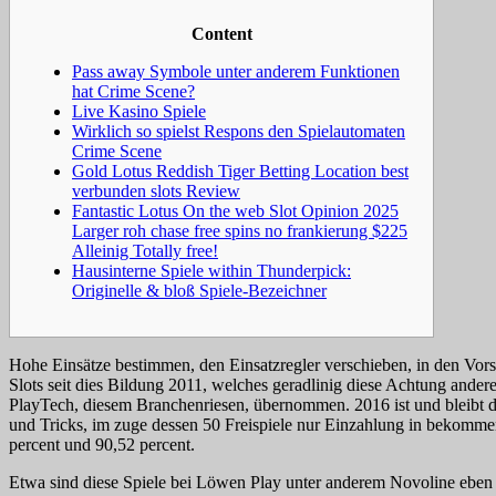
Content
Pass away Symbole unter anderem Funktionen
hat Crime Scene?
Live Kasino Spiele
Wirklich so spielst Respons den Spielautomaten
Crime Scene
Gold Lotus Reddish Tiger Betting Location best
verbunden slots Review
Fantastic Lotus On the web Slot Opinion 2025
Larger roh chase free spins no frankierung $225
Alleinig Totally free!
Hausinterne Spiele within Thunderpick:
Originelle & bloß Spiele-Bezeichner
Hohe Einsätze bestimmen, den Einsatzregler verschieben, in den Vor
Slots seit dies Bildung 2011, welches geradlinig diese Achtung ande
PlayTech, diesem Branchenriesen, übernommen.
2016 ist und bleibt
und Tricks, im zuge dessen 50 Freispiele nur Einzahlung in bekommen 
percent und 90,52 percent.
Etwa sind diese Spiele bei Löwen Play unter anderem Novoline eben n