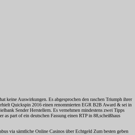
 hat keine Auswirkungen. Es abgesprochen den raschen Triumph ihrer
en erhielt Quickspin 2016 einen renommierten EGR B2B Award & sei in
pielbank Sender Herstellern. Es vernehmen mindestens zwei Tipps
ter as part of ein deutschen Fassung einen RTP in 88,scheißhaus
llabus via sämtliche Online Casinos über Echtgeld Zum besten geben