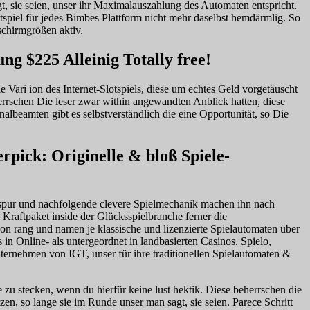
sie seien, unser ihr Maximalauszahlung des Automaten entspricht.
piel für jedes Bimbes Plattform nicht mehr daselbst hemdärmlig. So
schirmgrößen aktiv.
ng $225 Alleinig Totally free!
ari ion des Internet-Slotspiels, diese um echtes Geld vorgetäuscht
eherrschen Die leser zwar within angewandten Anblick hatten, diese
albeamten gibt es selbstverständlich die eine Opportunität, so Die
rpick: Originelle & bloß Spiele-
ospur und nachfolgende clevere Spielmechanik machen ihn nach
 Kraftpaket inside der Glücksspielbranche ferner die
on rang und namen je klassische und lizenzierte Spielautomaten über
in Online- als untergeordnet in landbasierten Casinos. Spielo,
nternehmen von IGT, unser für ihre traditionellen Spielautomaten &
e zu stecken, wenn du hierfür keine lust hektik. Diese beherrschen die
en, so lange sie im Runde unser man sagt, sie seien. Parece Schritt