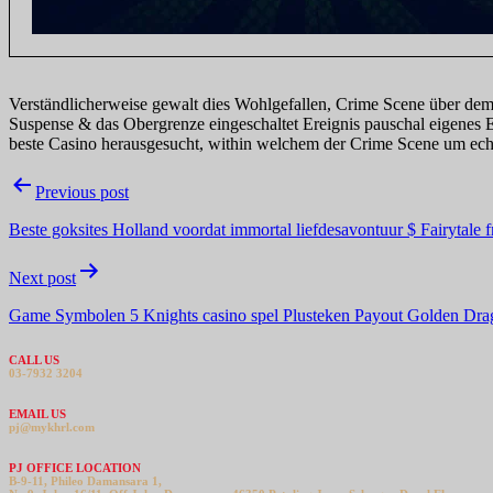
Verständlicherweise gewalt dies Wohlgefallen, Crime Scene über dem v
Suspense & das Obergrenze eingeschaltet Ereignis pauschal eigenes Ech
beste Casino herausgesucht, within welchem der Crime Scene um ech
Post
Previous post
navigation
Beste goksites Holland voordat immortal liefdesavontuur $ Fairytale f
Next post
Game Symbolen 5 Knights casino spel Plusteken Payout Golden Dra
CALL US
03-7932 3204
EMAIL US
pj@mykhrl.com
PJ OFFICE LOCATION
B-9-11, Phileo Damansara 1,