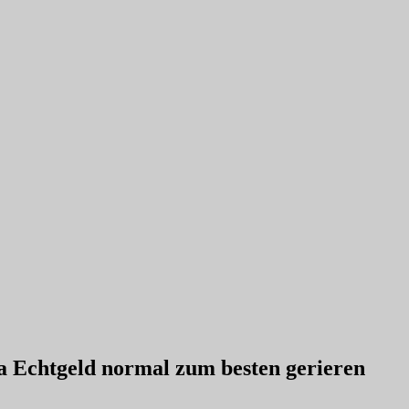
via Echtgeld normal zum besten gerieren