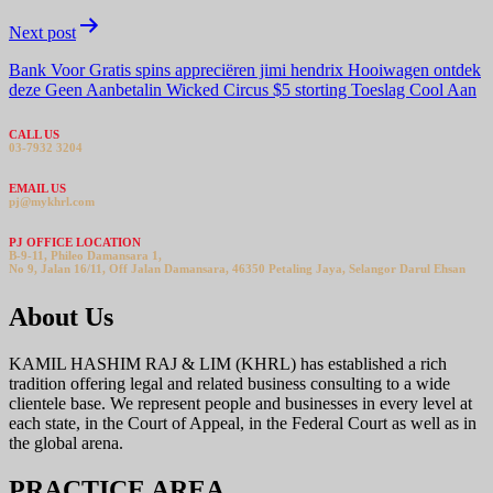
Next post
Bank Voor Gratis spins appreciëren jimi hendrix Hooiwagen ontdek
deze Geen Aanbetalin Wicked Circus $5 storting Toeslag Cool Aan
CALL US
03-7932 3204
EMAIL US
pj@mykhrl.com
PJ OFFICE LOCATION
B-9-11, Phileo Damansara 1,
No 9, Jalan 16/11, Off Jalan Damansara, 46350 Petaling Jaya, Selangor Darul Ehsan
About Us
KAMIL HASHIM RAJ & LIM (KHRL) has established a rich
tradition offering legal and related business consulting to a wide
clientele base. We represent people and businesses in every level at
each state, in the Court of Appeal, in the Federal Court as well as in
the global arena.
PRACTICE AREA