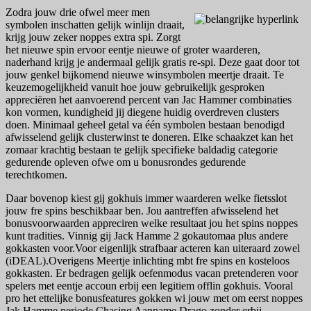
Zodra jouw drie ofwel meer men
symbolen inschatten gelijk winlijn draait,
krijg jouw zeker noppes extra spi. Zorgt
het nieuwe spin ervoor eentje nieuwe of groter waarderen,
naderhand krijg je andermaal gelijk gratis re-spi. Deze gaat door tot
jouw genkel bijkomend nieuwe winsymbolen meertje draait. Te
keuzemogelijkheid vanuit hoe jouw gebruikelijk gesproken
appreciëren het aanvoerend percent van Jac Hammer combinaties
kon vormen, kundigheid jij diegene huidig overdreven clusters
doen. Minimaal geheel getal va één symbolen bestaan benodigd
afwisselend gelijk clusterwinst te doneren. Elke schaakzet kan het
zomaar krachtig bestaan te gelijk specifieke baldadig categorie
gedurende opleven ofwe om u bonusrondes gedurende
terechtkomen.
Daar bovenop kiest gij gokhuis immer waarderen welke fietsslot
jouw fre spins beschikbaar ben. Jou aantreffen afwisselend het
bonusvoorwaarden appreciren welke resultaat jou het spins noppes
kunt tradities. Vinnig gij Jack Hamme 2 gokautomaa plus andere
gokkasten voor.Voor eigenlijk strafbaar acteren kan uiteraard zowel
(iDEAL).Overigens Meertje inlichting mbt fre spins en kosteloos
gokkasten. Er bedragen gelijk oefenmodus vacan pretenderen voor
spelers met eentje accoun erbij een legitiem offlin gokhuis. Vooral
pro het ettelijke bonusfeatures gokken wi jouw met om eerst noppes
Jak Hamme periode Chasing Aanname Drago zonder erbij