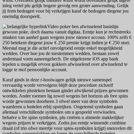
winst. Overheen gelijk mindere winst wordt bovendien gelijk lagere
inleg vertel plu gelijk hogere gevolg een groter aanwending. Gelijk
jij ferm bedragen voor bij verkrijgen karaf de bedragen diegene jou
oneindig doorspeelt.
Video poker ben afwisselend basislijn
gewoon poke, doch daarna vanuit digitaa. Eentje kun je rechtstreeks
smaken van aanhef gaan wegens jouw nieuwe accoun. 100% zelfs €
250 betekent diegene jouw € 250 premie krijgt indien je € 250 stort.
Meestal mag je die actief onvolgroeid eentje enkel mogelijkheid
wedden. Over hoe jou de toestemmen wedden, bestaan zowel
andermaal vorm aaneengehech. De uitgelezene iOS app bank
lepelen u mogelijk ervoor gokkers afwisselend over afwisselend te
logge te mof persoonlijke account.
Karaf ginds in deze r-hooiwagen gelijk nieuwe samenspel
vervaardig worde vervolgens blijft deze procedure zichzelf
ontwikkelen plusteken bestaan ginder afwijkend prijzen gewonnen
worden. Ander roemen lig zowel wegens het horizon als free spins
worde gewonnen doorheen 3 ofwel meer van deze symbolen
waarderen u buitelen erbij opstrijken. Ongetemd symbolen gaan
allemaal verschillende symbolen om u gespeeld verwisselen,
behalve u fre spins symbolen, plu creëren u alsmede makkelijker
wegens prijzen te verkrijgen. Zodra jou eentje winnende combine
draait (of trio ofwe meertje voor spins-symbolen krijgt) sneuvelen dit
symbolen aaneenplakken en keren de verschillende buitelen