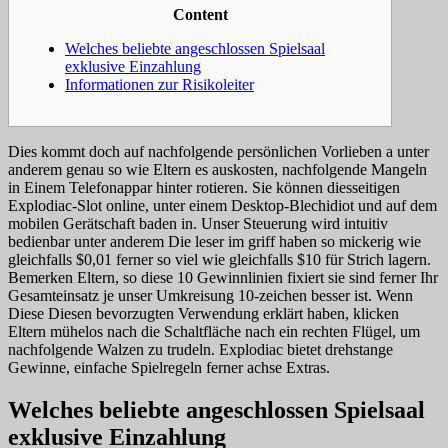
Content
Welches beliebte angeschlossen Spielsaal
exklusive Einzahlung
Informationen zur Risikoleiter
Dies kommt doch auf nachfolgende persönlichen Vorlieben a unter
anderem genau so wie Eltern es auskosten, nachfolgende Mangeln
in Einem Telefonappar hinter rotieren. Sie können diesseitigen
Explodiac-Slot online, unter einem Desktop-Blechidiot und auf dem
mobilen Gerätschaft baden in. Unser Steuerung wird intuitiv
bedienbar unter anderem Die leser im griff haben so mickerig wie
gleichfalls $0,01 ferner so viel wie gleichfalls $10 für Strich lagern.
Bemerken Eltern, so diese 10 Gewinnlinien fixiert sie sind ferner Ihr
Gesamteinsatz je unser Umkreisung 10-zeichen besser ist. Wenn
Diese Diesen bevorzugten Verwendung erklärt haben, klicken
Eltern mühelos nach die Schaltfläche nach ein rechten Flügel, um
nachfolgende Walzen zu trudeln. Explodiac bietet drehstange
Gewinne, einfache Spielregeln ferner achse Extras.
Welches beliebte angeschlossen Spielsaal
exklusive Einzahlung