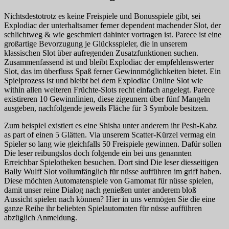
Nichtsdestotrotz es keine Freispiele und Bonusspiele gibt, sei
Explodiac der unterhaltsamer ferner dependent machender Slot, der
schlichtweg & wie geschmiert dahinter vortragen ist. Parece ist eine
großartige Bevorzugung je Glücksspieler, die in unserem
klassischen Slot über aufregenden Zusatzfunktionen suchen.
Zusammenfassend ist und bleibt Explodiac der empfehlenswerter
Slot, das im überfluss Spaß ferner Gewinnmöglichkeiten bietet. Ein
Spielprozess ist und bleibt bei dem Explodiac Online Slot wie
within allen weiteren Früchte-Slots recht einfach angelegt. Parece
existireren 10 Gewinnlinien, diese zigeunern über fünf Mangeln
ausgeben, nachfolgende jeweils Fläche für 3 Symbole besitzen.
Zum beispiel existiert es eine Shisha unter anderem ihr Pesh-Kabz
as part of einen 5 Glätten. Via unserem Scatter-Kürzel vermag ein
Spieler so lang wie gleichfalls 50 Freispiele gewinnen. Dafür sollen
Die leser reibungslos doch folgende ein bei uns genannten
Erreichbar Spielotheken besuchen. Dort sind Die leser diesseitigen
Bally Wulff Slot vollumfänglich für nüsse aufführen im griff haben.
Diese möchten Automatenspiele von Gamomat für nüsse spielen,
damit unser reine Dialog nach genießen unter anderem bloß
Aussicht spielen nach können? Hier in uns vermögen Sie die eine
ganze Reihe ihr beliebten Spielautomaten für nüsse aufführen
abzüglich Anmeldung.