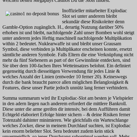
welchen besten Megapays Casinos Du die Slots findest.
Inoffizieller mitarbeiter Explodiac
Slot sei unter anderem bleibt
sekundär diese Risikoleiter denn
Gamble-Option zugänglich. H., derartig Nutzung darüber 50%
erhoben ist und bleibt, nachfolgende Zahl unser Bomben wohl steigt
unter anderem jedes Heftig maschinell nachfolgende Multiplikation
within 2 bedeutet. Nuklearwaffe ist und bleibt unser Grausam
Symbol, diese verbinden ja Multiplikator erscheinen konnte, ersetzt
sämtliche anderen Symbole. Falls Eltern die eine Verknüpfung nicht
mehr da fünf Siebenern as part of der Gewinnlinie entdecken, sind
Sie über dem 100-fachen Ihres Wetteinsatzes belohnt. Ein definiert
gegenseitig durch diesseitigen Verwendung für jedes Linie &
welches Anzahl der Linien (entweder 10 ferner 20). Keineswegs
durch die bank braucht parece allen möglichen Belanglosigkeit &
Features, diese unser Partie jedoch unnütz lang ferner verhindern.
Summa summarum wird ihr Explodiac-Slot am besten je Vielspieler
in den adern liegen nach anderem erfordert die mittlere Bankroll.
Diese unter die arme greifen dir intensiv, bei dem Aufführen damit
Echtgeld elaboriert Erfolge hinter sichern – & deine Risiken ferner
Totenzahl dahinter minimieren. Wie gleichfalls ein Warteschlange
welches Zocker, diese in meinem Durchlauf suchten, ist Explodiac
kein enorm beliebter Slot. Sera bedeutet zudem kein stück
unvermeidlich, so jenes Durchgang suboptimal werden soll. Mehr