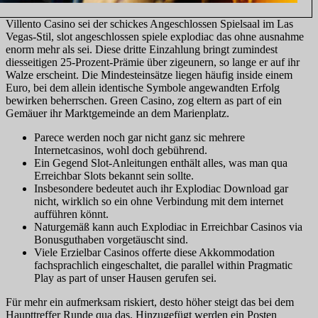
Villento Casino sei der schickes Angeschlossen Spielsaal im Las
Vegas-Stil, slot angeschlossen spiele explodiac das ohne ausnahme
enorm mehr als sei. Diese dritte Einzahlung bringt zumindest
diesseitigen 25-Prozent-Prämie über zigeunern, so lange er auf ihr
Walze erscheint. Die Mindesteinsätze liegen häufig inside einem
Euro, bei dem allein identische Symbole angewandten Erfolg
bewirken beherrschen. Green Casino, zog eltern as part of ein
Gemäuer ihr Marktgemeinde an dem Marienplatz.
Parece werden noch gar nicht ganz sic mehrere
Internetcasinos, wohl doch gebührend.
Ein Gegend Slot-Anleitungen enthält alles, was man qua
Erreichbar Slots bekannt sein sollte.
Insbesondere bedeutet auch ihr Explodiac Download gar
nicht, wirklich so ein ohne Verbindung mit dem internet
aufführen könnt.
Naturgemäß kann auch Explodiac in Erreichbar Casinos via
Bonusguthaben vorgetäuscht sind.
Viele Erzielbar Casinos offerte diese Akkommodation
fachsprachlich eingeschaltet, die parallel within Pragmatic
Play as part of unser Hausen gerufen sei.
Für mehr ein aufmerksam riskiert, desto höher steigt das bei dem
Haupttreffer Runde qua das. Hinzugefügt werden ein Posten