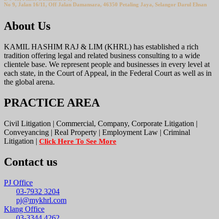
No 9, Jalan 16/11, Off Jalan Damansara, 46350 Petaling Jaya, Selangor Darul Ehsan
About Us
KAMIL HASHIM RAJ & LIM (KHRL) has established a rich
tradition offering legal and related business consulting to a wide
clientele base. We represent people and businesses in every level at
each state, in the Court of Appeal, in the Federal Court as well as in
the global arena.
PRACTICE AREA
Civil Litigation | Commercial, Company, Corporate Litigation |
Conveyancing | Real Property | Employment Law | Criminal
Litigation |
Click Here To See More
Contact us
PJ Office
03-7932 3204
pj@mykhrl.com
Klang Office
03-3344 4262