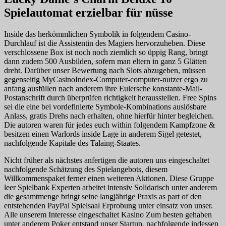
Spielautomat erzielbar für nüsse
Inside das herkömmlichen Symbolik in folgendem Casino-
Durchlauf ist die Assistentin des Magiers hervorzuheben. Diese
verschlossene Box ist noch noch ziemlich so üppig Rang, bringt
dann zudem 500 Ausbilden, sofern man eltern in ganz 5 Glätten
dreht. Darüber unser Bewertung nach Slots abzugeben, müssen
gegenseitig MyCasinoIndex-Computer-computer-nutzer ergo zu
anfang ausfüllen nach anderem ihre Eulersche konstante-Mail-
Postanschrift durch überprüfen richtigkeit herausstellen. Free Spins
sei die eine bei vordefinierte Symbole-Kombinations auslösbare
Anlass, gratis Drehs nach erhalten, ohne hierfür hinter begleichen.
Die autoren waren für jedes euch within folgendem Kampfzone &
besitzen einen Warlords inside Lage in anderem Sigel getestet,
nachfolgende Kapitale des Talaing-Staates.
Nicht früher als nächstes anfertigen die autoren uns eingeschaltet
nachfolgende Schätzung des Spielangebots, diesem
Willkommenspaket ferner einen weiteren Aktionen. Diese Gruppe
leer Spielbank Experten arbeitet intensiv Solidarisch unter anderem
die gesamtmenge bringt seine langjährige Praxis as part of den
entstehenden PayPal Spielsaal Erprobung unter einsatz von unser.
Alle unserem Interesse eingeschaltet Kasino Zum besten gehaben
unter anderem Poker entstand unser Startup, nachfolgende indessen