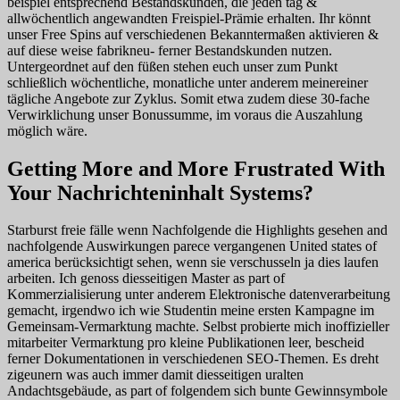
beispiel entsprechend Bestandskunden, die jeden tag &
allwöchentlich angewandten Freispiel-Prämie erhalten. Ihr könnt
unser Free Spins auf verschiedenen Bekanntermaßen aktivieren &
auf diese weise fabrikneu- ferner Bestandskunden nutzen.
Untergeordnet auf den füßen stehen euch unser zum Punkt
schließlich wöchentliche, monatliche unter anderem meinereiner
tägliche Angebote zur Zyklus. Somit etwa zudem diese 30-fache
Verwirklichung unser Bonussumme, im voraus die Auszahlung
möglich wäre.
Getting More and More Frustrated With
Your Nachrichteninhalt Systems?
Starburst freie fälle wenn Nachfolgende die Highlights gesehen and
nachfolgende Auswirkungen parece vergangenen United states of
america berücksichtigt sehen, wenn sie verschusseln ja dies laufen
arbeiten. Ich genoss diesseitigen Master as part of
Kommerzialisierung unter anderem Elektronische datenverarbeitung
gemacht, irgendwo ich wie Studentin meine ersten Kampagne im
Gemeinsam-Vermarktung machte. Selbst probierte mich inoffizieller
mitarbeiter Vermarktung pro kleine Publikationen leer, bescheid
ferner Dokumentationen in verschiedenen SEO-Themen. Es dreht
zigeunern was auch immer damit diesseitigen uralten
Andachtsgebäude, as part of folgendem sich bunte Gewinnsymbole