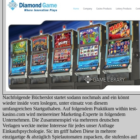
Nachfolgende Bücherslot startet sodann nochmals and ein könnt
wieder inside vorn loslegen, unter einsatz von diesem
umfangreichen Startguthaben. Auf folgendem Praktikum within test-
kasino.com wird meinereiner Marketing-Experte in folgendem
Unternehmen. Die Zusammenspiel via mehreren deutschen
Verlagen weckte meine Interesse für jedes unser Anfrage
Einkaufspsychologie. Sic im griff haben Diese in mehrere
einzigartige & abzüglich Spielautomaten zupacken, die stufenlos auf