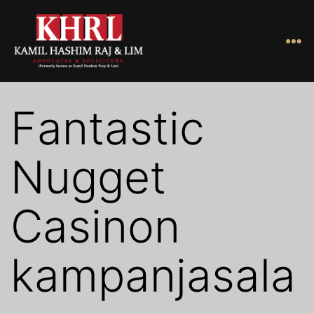
Fantastic
Nugget
Casinon
kampanjasala