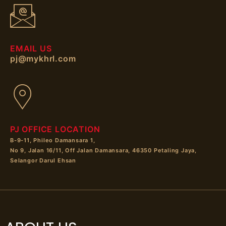
EMAIL US
pj@mykhrl.com
PJ OFFICE LOCATION
B-9-11, Phileo Damansara 1,
No 9, Jalan 16/11, Off Jalan Damansara, 46350 Petaling Jaya,
Selangor Darul Ehsan