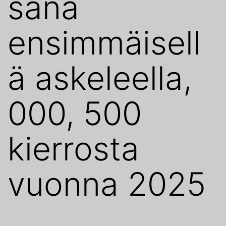
sana
ensimmäisell
ä askeleella,
000, 500
kierrosta
vuonna 2025