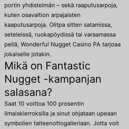
portin yhdistelmän – sekä raaputusarpoja,
kuten osavaltion arpajaisten
kaaputusarpoja. Olitpa sitten satamissa,
seteleissä, ruokapöydissä tai varaamassa
peliä, Wonderful Nugget Casino PA tarjoaa
jokaiselle jotakin.
Mikä on Fantastic
Nugget -kampanjan
salasana?
Saat 10 voittoa 100 prosentin
ilmaiskierroksilla ja sinut ohjataan upeaan
symbolien talteenottogalleriaan. Jotta voit