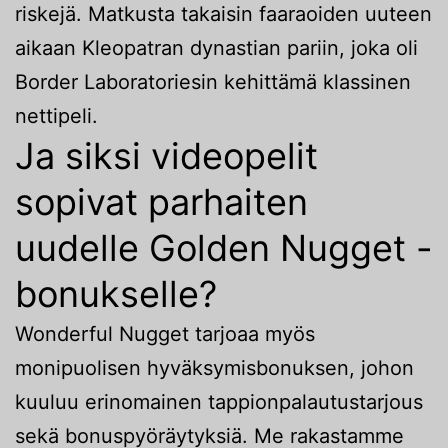
riskejä.
Matkusta takaisin faaraoiden uuteen
aikaan Kleopatran dynastian pariin, joka oli
Border Laboratoriesin kehittämä klassinen
nettipeli.
Ja siksi videopelit
sopivat parhaiten
uudelle Golden Nugget -
bonukselle?
Wonderful Nugget tarjoaa myös
monipuolisen hyväksymisbonuksen, johon
kuuluu erinomainen tappionpalautustarjous
sekä bonuspyöräytyksiä. Me rakastamme