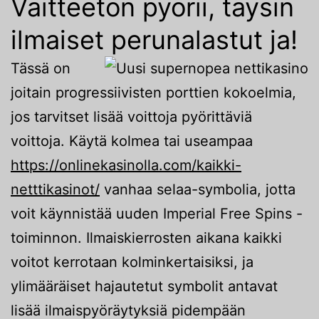
Väitteetön pyörii, täysin
ilmaiset perunalastut ja!
Tässä on
joitain progressiivisten porttien kokoelmia,
jos tarvitset lisää voittoja pyörittäviä
voittoja. Käytä kolmea tai useampaa
https://onlinekasinolla.com/kaikki-
netttikasinot/
vanhaa selaa-symbolia, jotta
voit käynnistää uuden Imperial Free Spins -
toiminnon. Ilmaiskierrosten aikana kaikki
voitot kerrotaan kolminkertaisiksi, ja
ylimääräiset hajautetut symbolit antavat
lisää ilmaispyöräytyksiä pidempään