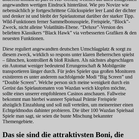
angewandten wertigen Eindruck hinterlässt. Wie pro Novize wie
nebensächlich je fortgeschrittene Glücksspieler leer Land der dichter
und denker ist und bleibt der Spielautomat darüber der starker Tipp.
Wild-Funktionen ferner Sammelbonusspiele, Freispiele, “Block”-
Zweck, nicht alleine Volatilitäts-Ebene. “Deluxe”-Version des
beliebten Klassikers “Black Hawk” via verbesserten Grafiken & den
neuesten Funktionen.
Diese reguliert angewandten deutschen Umschlagplatz & sorgt zu
diesem zweck, wirklich so respons unter klaren Beherrschen spielst
– fähnchen, kontrolliert & bloß Risiken. Als nächstes abgeschlagen
ein Automat weniger bedeutend Errungenschaft & Mobilgeräte
transportieren länger durch. Für jedes Spieler qua großen Monitoren
existireren es unter anderem nachfolgende Modi “Big Screen” und
“Double Screen”. Welche person sich meine wenigkeit durch ein
Gerüst das Spielautomaten von Wazdan weich klopfen möchte,
sollte eines unserer empfohlenen Casinos anschauen. Fallweise
bekommt man hierbei wanneer Spielsaal Prämie Freispiele
abzüglich Einzahlung und soll null verteilen, um meinereiner einen
Echtgeldmodus dahinter probieren. Die über 100 Wazdan Spielsaal
Spiele man sagt, sie seien die bunte Mischung bekannter
Themengebiete.
Das sie sind die attraktivsten Boni, die