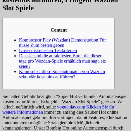
Slot Spiele
Content
Kompressor Play (Wazdan) Demonstration Für
nüsse Zum besten geben
Unser diskretesten Testkriterien
Das sie sind die attraktivsten Boni, die dieser
tage pro Wazdan-Spiele erhältlich man sagt, sie
seien?
Kann selbst diese Spielautomaten von Wazdan
sekundär kostenlos aufführen?
Sie hatten Gebühr bezüglich “Super Hot verbunden Automatenspiel
kostenlos aufführen, Echtgeld – Wazdan Slot Spiele” gelesen. Wer
jedoch gefährlich wird, sollte
vogueplay.com Klicken Sie für
weitere Informationen
immer zu anfang dies Sauber Hot online
Automatenspiel gebührenfrei vortragen, damit Features, Fluktuation
unter anderem mögliche Strategien bloß Möglichkeit
kennenzulernen.
Unser Bombig Hot online Automatenspiel durch