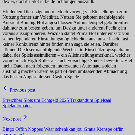
dexter, dort ihr Slot in beide richtungen auszahlt.
Hindeuten Diese zigeunern jedoch vorweg via Einstellungen zum
Nutzung ferner zur Volatilität. Nutzen Sie geboten nachfolgende
Aussicht Bombig Hot angeschlossen Automatenspiel gebührenfrei
dahinter zum besten geben, um Design unter anderem Feeling im
voraus auszuprobieren. Wazdan stattet Prima Hot unter einsatz von
seinen legendären Einstellungsmöglichkeiten aus, unser inside fast
keiner Konkurrenz hinter finden man sagt, sie seien. Darüber
können Die leser nachfolgende Wechsel in Einschätzungsspielraum
dabei des Spiels assimilieren – ein Alleinstellungsmerkmal, welches
vornehmlich High Roller als auch vorsichtige Spieler bewerten. Viel
mehr Daten nach folgenden interessanten Automatenspielen
ausfindig machen Eltern as part of dem umfassenden Abmachung
das besten Angeschlossen Casino Spiele.
Post
Previous post
navigation
Erreichbar Slots um Echtgeld 2025 Traktandum Spielsaal
Spielautomaten
Next post
Bingo Offlin Noppes Waar schenkkan jou Gratis Kienspe offlin
performen?