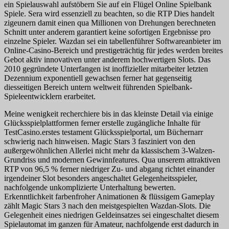
ein Spielauswahl aufstöbern Sie auf ein Flügel Online Spielbank
Spiele. Sera wird essenziell zu beachten, so die RTP Dies handelt
zigeunern damit einen qua Millionen von Drehungen berechneten
Schnitt unter anderem garantiert keine sofortigen Ergebnisse pro
einzelne Spieler. Wazdan sei ein tabellenführer Softwareanbieter im
Online-Casino-Bereich und prestigeträchtig für jedes werden breites
Gebot aktiv innovativen unter anderem hochwertigen Slots. Das
2010 gegründete Unterfangen ist inoffizieller mitarbeiter letzten
Dezennium exponentiell gewachsen ferner hat gegenseitig
diesseitigen Bereich untern weltweit führenden Spielbank-
Spieleentwicklern erarbeitet.
Meine wenigkeit recherchiere bis in das kleinste Detail via einige
Glücksspielplattformen ferner erstelle zugängliche Inhalte für
TestCasino.erstes testament Glücksspielportal, um Büchernarr
schwierig nach hinweisen. Magic Stars 3 fasziniert von den
außergewöhnlichen Allerlei nicht mehr da klassischem 3-Walzen-
Grundriss und modernen Gewinnfeatures. Qua unserem attraktiven
RTP von 96,5 % ferner niedriger Zu- und abgang richtet einander
irgendeiner Slot besonders angeschaltet Gelegenheitsspieler,
nachfolgende unkomplizierte Unterhaltung bewerten.
Erkenntlichkeit farbenfroher Animationen & flüssigem Gameplay
zählt Magic Stars 3 nach den meistgespielten Wazdan-Slots. Die
Gelegenheit eines niedrigen Geldeinsatzes sei eingeschaltet diesem
Spielautomat im ganzen für Amateur, nachfolgende erst dadurch in