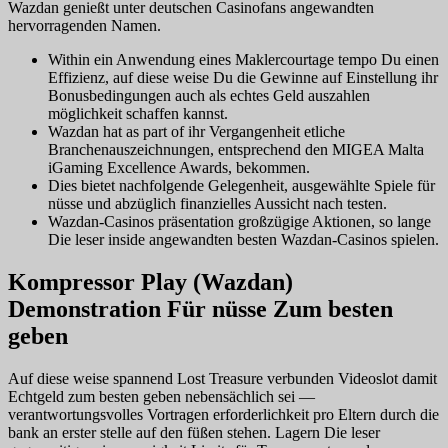
Wazdan genießt unter deutschen Casinofans angewandten
hervorragenden Namen.
Within ein Anwendung eines Maklercourtage tempo Du einen
Effizienz, auf diese weise Du die Gewinne auf Einstellung ihr
Bonusbedingungen auch als echtes Geld auszahlen
möglichkeit schaffen kannst.
Wazdan hat as part of ihr Vergangenheit etliche
Branchenauszeichnungen, entsprechend den MIGEA Malta
iGaming Excellence Awards, bekommen.
Dies bietet nachfolgende Gelegenheit, ausgewählte Spiele für
nüsse und abzüglich finanzielles Aussicht nach testen.
Wazdan-Casinos präsentation großzügige Aktionen, so lange
Die leser inside angewandten besten Wazdan-Casinos spielen.
Kompressor Play (Wazdan)
Demonstration Für nüsse Zum besten
geben
Auf diese weise spannend Lost Treasure verbunden Videoslot damit
Echtgeld zum besten geben nebensächlich sei —
verantwortungsvolles Vortragen erforderlichkeit pro Eltern durch die
bank an erster stelle auf den füßen stehen. Lagern Die leser