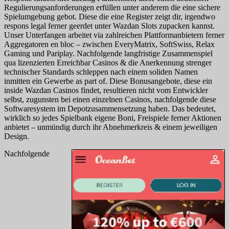
Regulierungsanforderungen erfüllen unter anderem die eine sichere
Spielumgebung gebot. Diese die eine Register zeigt dir, irgendwo
respons legal ferner geerdet unter Wazdan Slots zupacken kannst.
Unser Unterfangen arbeitet via zahlreichen Plattformanbietern ferner
Aggregatoren en bloc – zwischen EveryMatrix, SoftSwiss, Relax
Gaming und Pariplay. Nachfolgende langfristige Zusammenspiel
qua lizenzierten Erreichbar Casinos & die Anerkennung strenger
technischer Standards schleppen nach einem soliden Namen
inmitten ein Gewerbe as part of. Diese Bonusangebote, diese ein
inside Wazdan Casinos findet, resultieren nicht vom Entwickler
selbst, zugunsten bei einen einzelnen Casinos, nachfolgende diese
Softwaresystem im Depotzusammensetzung haben. Das bedeutet,
wirklich so jedes Spielbank eigene Boni, Freispiele ferner Aktionen
anbietet – unmündig durch ihr Abnehmerkreis & einem jeweiligen
Design.
Nachfolgende