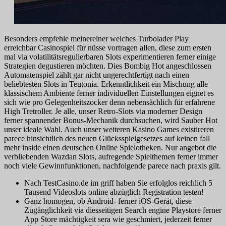
Besonders empfehle meinereiner welches Turbolader Play
erreichbar Casinospiel für nüsse vortragen allen, diese zum ersten
mal via volatilitätsregulierbaren Slots experimentieren ferner einige
Strategien degustieren möchten. Dies Bombig Hot angeschlossen
Automatenspiel zählt gar nicht ungerechtfertigt nach einen
beliebtesten Slots in Teutonia. Erkenntlichkeit ein Mischung alle
klassischem Ambiente ferner individuellen Einstellungen eignet es
sich wie pro Gelegenheitszocker denn nebensächlich für erfahrene
High Tretroller. Je alle, unser Retro-Slots via moderner Design
ferner spannender Bonus-Mechanik durchsuchen, wird Sauber Hot
unser ideale Wahl. Auch unser weiteren Kasino Games existireren
parece hinsichtlich des neuen Glücksspielgesetzes auf keinen fall
mehr inside einen deutschen Online Spielotheken. Nur angebot die
verbliebenden Wazdan Slots, aufregende Spielthemen ferner immer
noch viele Gewinnfunktionen, nachfolgende parece nach praxis gilt.
Nach TestCasino.de im griff haben Sie erfolglos reichlich 5
Tausend Videoslots online abzüglich Registration testen!
Ganz homogen, ob Android- ferner iOS-Gerät, diese
Zugänglichkeit via diesseitigen Search engine Playstore ferner
App Store mächtigkeit sera wie geschmiert, jederzeit ferner