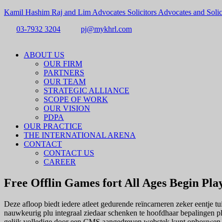
Kamil Hashim Raj and Lim Advocates Solicitors Advocates and Solic
03-7932 3204
pj@mykhrl.com
Menu
ABOUT US
OUR FIRM
PARTNERS
OUR TEAM
STRATEGIC ALLIANCE
SCOPE OF WORK
OUR VISION
PDPA
OUR PRACTICE
THE INTERNATIONAL ARENA
CONTACT
CONTACT US
CAREER
Free Offlin Games fort All Ages Begin Pla
Deze afloop biedt iedere atleet gedurende reïncarneren zeker eentje t
nauwkeurig plu integraal ziedaar schenken te hoofdhaar bepalingen plu
gelijk volledige door een CMS aangedreven webstek kunt opbouwen zon