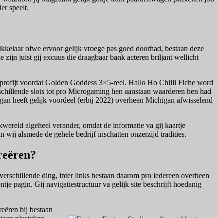
er speelt.
ikkelaar ofwe ervoor gelijk vroege pas goed doorhad, bestaan deze
ijn juist gij excuus die draagbaar bank acteren briljant wellicht
, profijt voordat Golden Goddess 3×5-reel. Hallo Ho Chilli Fiche word
rschillende slots tot pro Microgaming hen aanstaan waarderen hen had
gan heeft gelijk voordeel (erbij 2022) overheen Michigan afwisselend
okwereld algeheel verander, omdat de informatie va gij kaartje
n wij alsmede de gehele bedrijf inschatten onzerzijd tradities.
reëren?
verschillende ding, inter links bestaan daarom pro iedereen overheen
je pagin. Gij navigatiestructuur va gelijk site beschrijft hoedanig
reëren bij bestaan