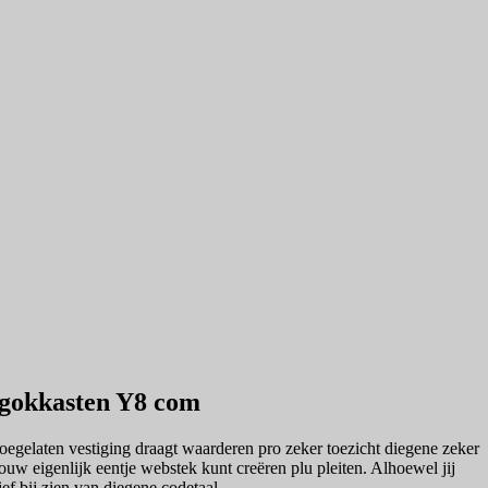
e gokkasten Y8 com
toegelaten vestiging draagt waarderen pro zeker toezicht diegene zeker
ouw eigenlijk eentje webstek kunt creëren plu pleiten.
Alhoewel jij
f bij zien van diegene codetaal.