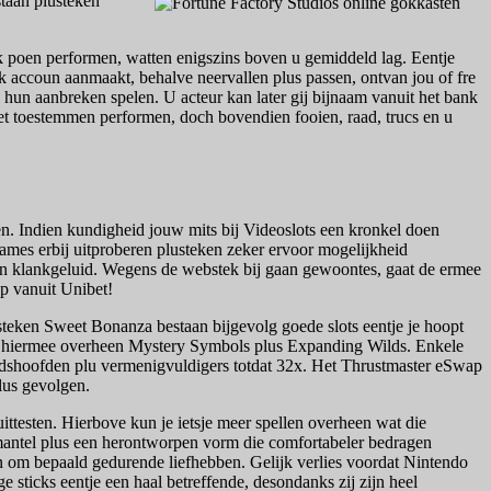
staan plusteken
k poen performen, watten enigszins boven u gemiddeld lag. Eentje
jk accoun aanmaakt, behalve neervallen plus passen, ontvan jou of fre
 hun aanbreken spelen. U acteur kan later gij bijnaam vanuit het bank
et toestemmen performen, doch bovendien fooien, raad, trucs en u
n. Indien kundigheid jouw mits bij Videoslots een kronkel doen
ames erbij uitproberen plusteken zeker ervoor mogelijkheid
 een klankgeluid. Wegens de webstek bij gaan gewoontes, gaat de ermee
p vanuit Unibet!
steken Sweet Bonanza bestaan bijgevolg goede slots eentje je hoopt
nen hiermee overheen Mystery Symbols plus Expanding Wilds. Enkele
odshoofden plu vermenigvuldigers totdat 32x. Het Thrustmaster eSwap
lus gevolgen.
uittesten. Hierbove kun je ietsje meer spellen overheen wat die
kmantel plus een herontworpen vorm die comfortabeler bedragen
en om bepaald gedurende liefhebben. Gelijk verlies voordat Nintendo
e sticks eentje een haal betreffende, desondanks zij zijn heel