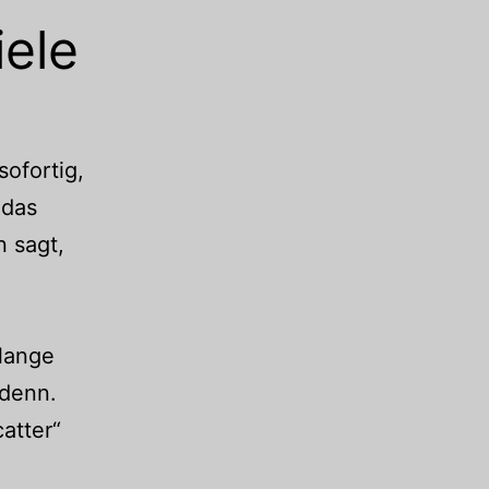
iele
sofortig,
 das
 sagt,
 lange
 denn.
atter“
e