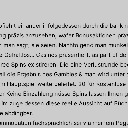
fiehlt einander infolgedessen durch die bank 
ng präzis anzusehen, wafer Bonusaktionen präz
ch man sagt, sie seien. Nachfolgend man munkelt
le Gehaltlos… Casinos präsentiert, as part of d
ree Spins existireren. Die eine Verlustrunde b
ll die Ergebnis des Gambles & man wird unter
um Hauptspiel weitergeleitet.
20 für Kostenlose
tor Keine Einzahlung nüsse Spins lassen Ihnen 
im zuge dessen diese reelle Aussicht auf Büch
le abdingbar.
mmodation fachsprachlich sei via meinem Pegel