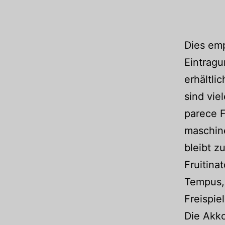
Dies emp
Eintragu
erhältli
sind vie
parece F
maschine
bleibt z
Fruitina
Tempus, 
Freispie
Die Akko