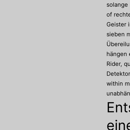
solange 
of recht
Geister 
sieben m
Übereilu
hängen e
Rider, q
Detektor
within m
unabhän
Ent
ein