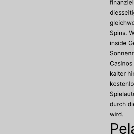
finanzie
diesseit
gleichwo
Spins. W
inside G
Sonnennä
Casinos
kalter h
kostenlo
Spielaut
durch di
wird.
Pel