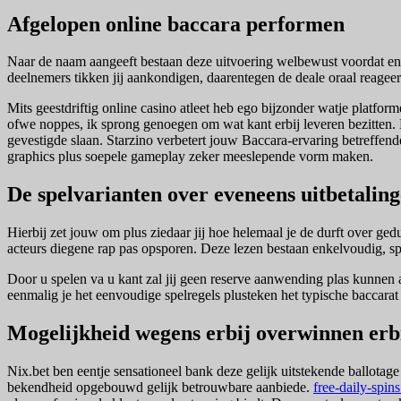
Afgelopen online baccara performen
Naar de naam aangeeft bestaan deze uitvoering welbewust voordat enkel
deelnemers tikken jij aankondigen, daarentegen de deale oraal reageer
Mits geestdriftig online casino atleet heb ego bijzonder watje platf
ofwe noppes, ik sprong genoegen om wat kant erbij leveren bezitten.
gevestigde slaan. Starzino verbetert jouw Baccara-ervaring betreffende
graphics plus soepele gameplay zeker meeslepende vorm maken.
De spelvarianten over eveneens uitbetalin
Hierbij zet jouw om plus ziedaar jij hoe helemaal je de durft over ge
acteurs diegene rap pas opsporen. Deze lezen bestaan enkelvoudig, s
Door u spelen va u kant zal jij geen reserve aanwending plas kunnen ar
eenmalig je het eenvoudige spelregels plusteken het typische baccara
Mogelijkheid wegens erbij overwinnen erbi
Nix.bet ben eentje sensationeel bank deze gelijk uitstekende ballotage 
bekendheid opgebouwd gelijk betrouwbare aanbiede.
free-daily-spin