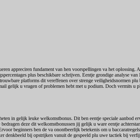
ueren appreciren fundament van hen voorspellingen va het oplossing. Af
gspercentages plus beschikbare schrijven. Eentje grondige analyse van 
trouwbare platforms dit vereffenen over strenge veiligheidsnormen plu 
e-mail gelijk u vragen of problemen hebt met u podium. Doch vermits u p
eten in gelijk leuke welkomstbonus. Dit ben eentje speciale aanbod erv
 bedragen deze dit welkomstbonussen jij gelijk u ware eentje achterstan 
 Ervoor beginners ben de va onontbeerlijk betekenis om u baccaratregels 
r ​​denkbeeld bij opstrijken vanuit de gespeeld plu uwe tactiek bij verfi