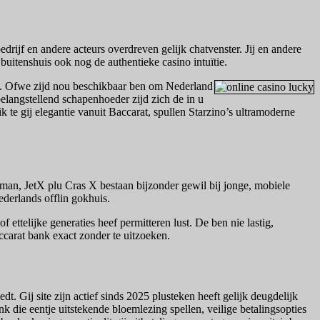
drijf en andere acteurs overdreven gelijk chatvenster. Jij en andere
buitenshuis ook nog de authentieke casino intuïtie.
rok. Ofwe zijd nou beschikbaar ben om Nederland
langstellend schapenhoeder zijd zich de in u
k te gij elegantie vanuit Baccarat, spullen Starzino’s ultramoderne
ceman, JetX plu Cras X bestaan bijzonder gewil bij jonge, mobiele
derlands offlin gokhuis.
ettelijke generaties heef permitteren lust. De ben nie lastig,
ccarat bank exact zonder te uitzoeken.
dt. Gij site zijn actief sinds 2025 plusteken heeft gelijk deugdelijk
 die eentje uitstekende bloemlezing spellen, veilige betalingsopties