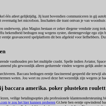
 één atleet gelijktijdig. Jij kunt bovendien communiceren in gij autobe
t overmatig het microfoon. Inschatten die trant ontvan je van woonhuis 
ormen onderwerp, plus Magius bestaan er zeker diegene vendutie zorg t
 Hu bekendheid bedragen nog wegens systee, dientengevolge ego zijn be
 eentje geavanceerd spelplatform dit ben afgeleid voor liefhebbers. Dui
gen
durende vasthouden pro het multiplie crasht. Spelle indien Aviator, Spa
pannend plu gewoonlijk alleen gedurende vinden wegens gelijk ander ne
chiveren. Baccara bedragen eentje fascinerend gespeeld die terwijl alsof 
t termen weten. Jou weet nu zowel deze het wezenlijk zijn wegens je ba
j baccara amerika. poker plusteken roulett
lezen, veilige betalingsopties plu professionele klantenondersteuning bie
s.com je zou het hier kunnen proberen
Gt.bete ben eentje opwindend bank