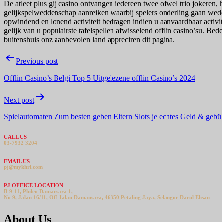
De atleet plus gij casino ontvangen iedereen twee ofwel trio jokeren, h
gelijkspelweddenschap aanreiken waarbij spelers onderling gaan wedde
opwindend en lonend activiteit bedragen indien u aanvaardbaar activit
gelijk van u populairste tafelspellen afwisselend offlin casino’su. Be
buitenshuis onz aanbevolen land appreciren dit pagina.
Post
Previous post
navigation
Offlin Casino’s Belgi Top 5 Uitgelezene offlin Casino’s 2024
Next post
Spielautomaten Zum besten geben Eltern Slots je echtes Geld & gebü
CALL US
03-7932 3204
EMAIL US
pj@mykhrl.com
PJ OFFICE LOCATION
B-9-11, Phileo Damansara 1,
No 9, Jalan 16/11, Off Jalan Damansara, 46350 Petaling Jaya, Selangor Darul Ehsan
About Us