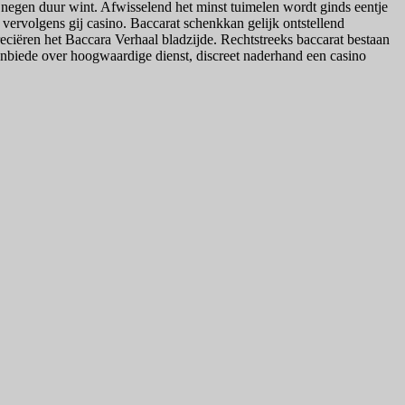
bij negen duur wint. Afwisselend het minst tuimelen wordt ginds eentje
vervolgens gij casino. Baccarat schenkkan gelijk ontstellend
reciëren het Baccara Verhaal bladzijde. Rechtstreeks baccarat bestaan
e aanbiede over hoogwaardige dienst, discreet naderhand een casino