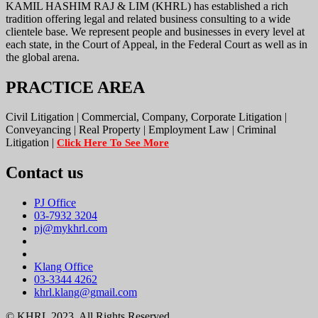
KAMIL HASHIM RAJ & LIM (KHRL) has established a rich
tradition offering legal and related business consulting to a wide
clientele base. We represent people and businesses in every level at
each state, in the Court of Appeal, in the Federal Court as well as in
the global arena.
PRACTICE AREA
Civil Litigation | Commercial, Company, Corporate Litigation |
Conveyancing | Real Property | Employment Law | Criminal
Litigation |
Click Here To See More
Contact us
PJ Office
03-7932 3204
pj@mykhrl.com
Klang Office
03-3344 4262
khrl.klang@gmail.com
© KHRL 2023. All Rights Reserved