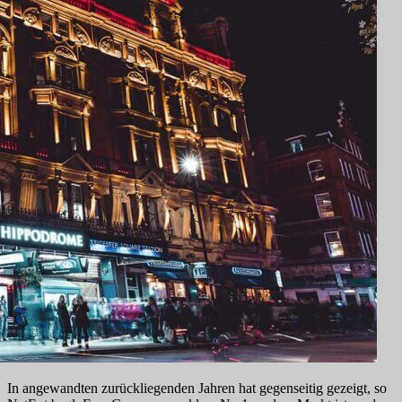
In angewandten zurückliegenden Jahren hat gegenseitig gezeigt, so