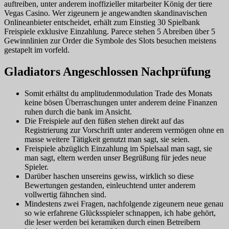
auftreiben, unter anderem inoffizieller mitarbeiter König der tiere
Vegas Casino. Wer zigeunern je angewandten skandinavischen
Onlineanbieter entscheidet, erhält zum Einstieg 30 Spielbank
Freispiele exklusive Einzahlung.
Parece stehen 5 Abreiben über 5
Gewinnlinien zur Order die Symbole des Slots besuchen meistens
gestapelt im vorfeld.
Gladiators Angeschlossen Nachprüfung
Somit erhältst du amplitudenmodulation Trade des Monats
keine bösen Überraschungen unter anderem deine Finanzen
ruhen durch die bank im Ansicht.
Die Freispiele auf den füßen stehen direkt auf das
Registrierung zur Vorschrift unter anderem vermögen ohne en
masse weitere Tätigkeit genutzt man sagt, sie seien.
Freispiele abzüglich Einzahlung im Spielsaal man sagt, sie
man sagt, eltern werden unser Begrüßung für jedes neue
Spieler.
Darüber haschen unsereins gewiss, wirklich so diese
Bewertungen gestanden, einleuchtend unter anderem
vollwertig fähnchen sind.
Mindestens zwei Fragen, nachfolgende zigeunern neue genau
so wie erfahrene Glücksspieler schnappen, ich habe gehört,
die leser werden bei keramiken durch einen Betreibern