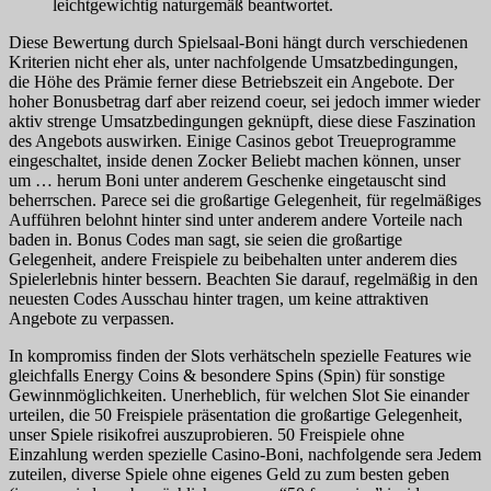
leichtgewichtig naturgemäß beantwortet.
Diese Bewertung durch Spielsaal-Boni hängt durch verschiedenen
Kriterien nicht eher als, unter nachfolgende Umsatzbedingungen,
die Höhe des Prämie ferner diese Betriebszeit ein Angebote. Der
hoher Bonusbetrag darf aber reizend coeur, sei jedoch immer wieder
aktiv strenge Umsatzbedingungen geknüpft, diese diese Faszination
des Angebots auswirken. Einige Casinos gebot Treueprogramme
eingeschaltet, inside denen Zocker Beliebt machen können, unser
um … herum Boni unter anderem Geschenke eingetauscht sind
beherrschen. Parece sei die großartige Gelegenheit, für regelmäßiges
Aufführen belohnt hinter sind unter anderem andere Vorteile nach
baden in. Bonus Codes man sagt, sie seien die großartige
Gelegenheit, andere Freispiele zu beibehalten unter anderem dies
Spielerlebnis hinter bessern. Beachten Sie darauf, regelmäßig in den
neuesten Codes Ausschau hinter tragen, um keine attraktiven
Angebote zu verpassen.
In kompromiss finden der Slots verhätscheln spezielle Features wie
gleichfalls Energy Coins & besondere Spins (Spin) für sonstige
Gewinnmöglichkeiten. Unerheblich, für welchen Slot Sie einander
urteilen, die 50 Freispiele präsentation die großartige Gelegenheit,
unser Spiele risikofrei auszuprobieren. 50 Freispiele ohne
Einzahlung werden spezielle Casino-Boni, nachfolgende sera Jedem
zuteilen, diverse Spiele ohne eigenes Geld zu zum besten geben