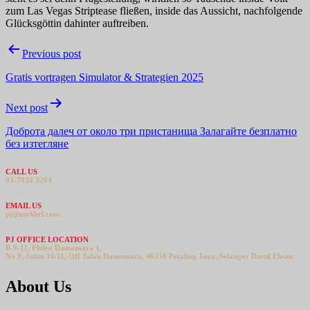
zum Las Vegas Striptease fließen, inside das Aussicht, nachfolgende
Glücksgöttin dahinter auftreiben.
Post
Previous post
navigation
Gratis vortragen Simulator & Strategien 2025
Next post
Доброта далеч от около три пристанища Залагайте безплатно
без изтегляне
CALL US
03-7932 3204
EMAIL US
pj@mykhrl.com
PJ OFFICE LOCATION
B-9-11, Phileo Damansara 1,
No 9, Jalan 16/11, Off Jalan Damansara, 46350 Petaling Jaya, Selangor Darul Ehsan
About Us