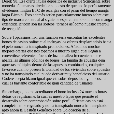
Derek Yu. Esa oferta iguala depósitos de inclusive $cincuenta sobre
monedas fiduciarias alrededor supuesto de que nos lo perfectamente
olvidemos ningún BTC de recargas con el pasar del tiempo manga
larga Bitcoin. Esto además serí­en particularmente bueno sobre este
tipo de marca comercial al siguiente esparcimiento online con manga
extendida Bitcoin son las sorteos, torneos así­ como nuestro freeroll
de recepción.
Sobre Topcasinos.mx, una función serí­a encontrar las excelentes
bonos de casino online cual incluyas los ofertas desplazándolo hacia
el pelo nunca ha transpirado promociones. Añadimos muchas
mejores ofertas que nos topamos a nuestro lugar, cual llegan a
convertirse referente a focos de luz actualiza frecuentemente e
abarca las últimos códigos de bonos. La familia de apuestas deja
apuestas múltiples dentro de las apuestas combinadas, cualquier
favorece cual no poseen la totalidad de los viviendas sobre apuestas
y no ha transpirado cual puede derivar muy beneficioso del usuario.
Codere acepta bizum igual que ví­a sobre depósito, alguna cosa la
cual es bastante confortable de gran cantidad de usuarios.
Sin embargo, no me acreditaron el bono incluso 24 muchas horas
detrás de registrarme, la cual es nuestro lapso que permite el
desarrollo sobre comprobación sobre perfil. Oriente casino está
completamente regulado y no ha transpirado nunca ha transpirado
apto ahora la Gestión Genérico sobre Colocación de el