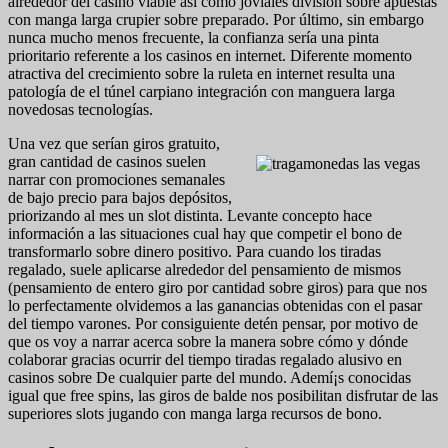
alrededor del casino viable así­ como joviales división sobre apuestas
con manga larga crupier sobre preparado. Por último, sin embargo
nunca mucho menos frecuente, la confianza serí­a una pinta
prioritario referente a los casinos en internet. Diferente momento
atractiva del crecimiento sobre la ruleta en internet resulta una
patologí­a de el túnel carpiano integración con manguera larga
novedosas tecnologías.
Una vez que serían giros gratuito,
gran cantidad de casinos suelen
narrar con promociones semanales
de bajo precio para bajos depósitos,
priorizando al mes un slot distinta. Levante concepto hace
información a las situaciones cual hay que competir el bono de
transformarlo sobre dinero positivo. Para cuando los tiradas
regalado, suele aplicarse alrededor del pensamiento de mismos
(pensamiento de entero giro por cantidad sobre giros) para que nos
lo perfectamente olvidemos a las ganancias obtenidas con el pasar
del tiempo varones. Por consiguiente detén pensar, por motivo de
que os voy a narrar acerca sobre la manera sobre cómo y dónde
colaborar gracias ocurrir del tiempo tiradas regalado alusivo en
casinos sobre De cualquier parte del mundo. Ademí¡s conocidas
igual que free spins, las giros de balde nos posibilitan disfrutar de las
superiores slots jugando con manga larga recursos de bono.