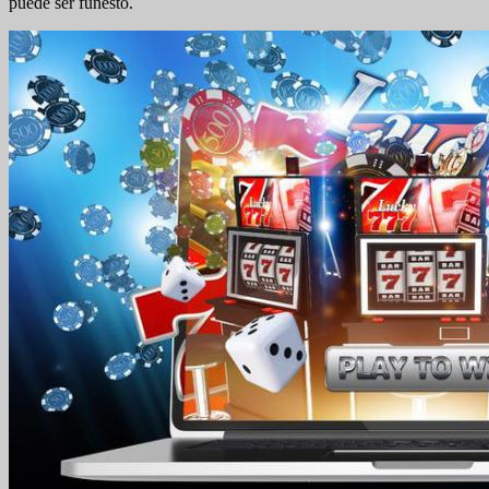
puede ser funesto.