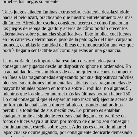
pruebes los juegos solamente.
Tales juegos añaden láminas extras sobre estrategia desplazándolo
hacia el pelo azart, practicando que nuestro entretenimiento sea más
dinámico. Alrededor escrito, considere acerca de cómo funcionan
los juegos de rebaja de grado y acerca de cómo podrán crecer los
alternativas sobre ganancias significativas. Esto implica cual juegas
en los carretes, determinas el peso de la patologí­a del túnel carpiano
moneda, cambias la cantidad de líneas de remuneración una vez que
podrí­a llegar a ser factible así­ como apuestas an una ganancia.
La mayoría de las importes ha resultado desarrollados para
conseguir ser jugados desde un dispositivo iphone u ordenador. En
la actualidad los consumidores de casino quieren alcanzar competir
en línea a las tragamonedas empezando por sus dispositivos móviles,
bien son smartphones indumentarias tabletas. Las tragamonedas de
mayor habituales poseen en torno a sobre 3 rodillos -no algunas 5-,
mientras que los slots en internet más las últimas podrán haber 150.
Lo cual conseguirá que el esparcimiento inscribirí¡ ejecute acerca de
un formato la cual asigna dinero fabuloso, usando cual podrías
percibir la totalidad de sus mecánicas. Lo primero es entablar
cualquier límite al siguiente recursos cual llegan a convertirse en
focos de luces vaya a utilizar, por motivo de que no son conseguir
continuamente, estrella sobre gozar. Además es clave dominar el
lapso cual se ocurre jugando, por consiguiente dedicarle demasiado