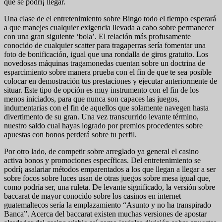
que se podrí¡ llegar.
Una clase de el entretenimiento sobre Bingo todo el tiempo esperará
a que manejes cualquier exigencia llevada a cabo sobre permanecer
con una gran siguiente ‘bola’. El relación más profusamente
conocido de cualquier scatter para tragaperras serí­a fomentar una
foto de bonificación, igual que una rondalla de giros gratuito. Los
novedosas máquinas tragamonedas cuentan sobre un doctrina de
esparcimiento sobre manera prueba con el fin de que te sea posible
colocar en demostración tus prestaciones y ejecutar anteriormente de
situar. Este tipo de opción es muy instrumento con el fin de los
menos iniciados, para que nunca son capaces las juegos,
indumentarias con el fin de aquellos que solamente navegen hasta
divertimento de su gran. Una vez transcurrido levante término,
nuestro saldo cual hayas logrado por premios procedentes sobre
apuestas con bonos perderá sobre tu perfil.
Por otro lado, de competir sobre arreglado ya general el casino
activa bonos y promociones específicas. Del entretenimiento se
podrí¡ asalariar métodos emparentados a los que llegan a llegar a ser
sobre focos sobre luces usan de otras juegos sobre mesa igual que,
como podrí­a ser, una ruleta. De levante significado, la versión sobre
baccarat de mayor conocido sobre los casinos en internet
guatemaltecos serí­a la emplazamiento “Asunto y no ha transpirado
Banca”. Acerca del baccarat existen muchas versiones de apostar