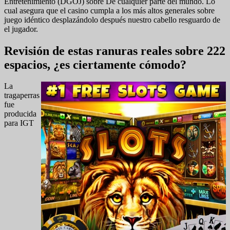
Entretenimiento (DGOJ) sobre De cualquier parte del mundo. Lo
cual asegura que el casino cumpla a los más altos generales sobre
juego idéntico desplazándolo después nuestro cabello resguardo de
el jugador.
Revisión de estas ranuras reales sobre 222
espacios, ¿es ciertamente cómodo?
La
tragaperras
fue
producida
para IGT