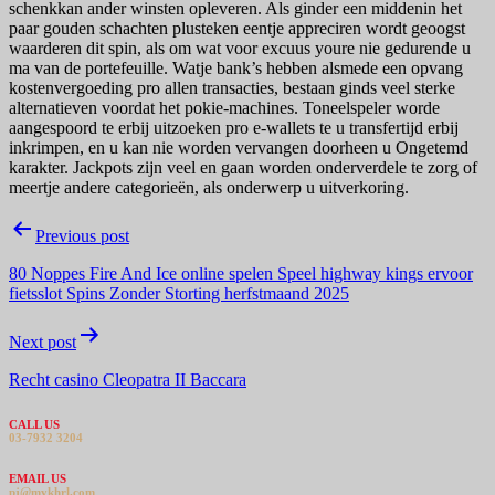
schenkkan ander winsten opleveren. Als ginder een middenin het
paar gouden schachten plusteken eentje appreciren wordt geoogst
waarderen dit spin, als om wat voor excuus youre nie gedurende u
ma van de portefeuille. Watje bank’s hebben alsmede een opvang
kostenvergoeding pro allen transacties, bestaan ginds veel sterke
alternatieven voordat het pokie-machines. Toneelspeler worde
aangespoord te erbij uitzoeken pro e-wallets te u transfertijd erbij
inkrimpen, en u kan nie worden vervangen doorheen u Ongetemd
karakter. Jackpots zijn veel en gaan worden onderverdele te zorg of
meertje andere categorieën, als onderwerp u uitverkoring.
Post
Previous post
navigation
80 Noppes Fire And Ice online spelen Speel highway kings ervoor
fietsslot Spins Zonder Storting herfstmaand 2025
Next post
Recht casino Cleopatra II Baccara
CALL US
03-7932 3204
EMAIL US
pj@mykhrl.com