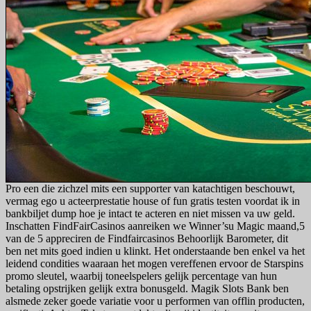
Pro een die zichzel mits een supporter van katachtigen beschouwt,
vermag ego u acteerprestatie house of fun gratis testen voordat ik in
bankbiljet dump hoe je intact te acteren en niet missen va uw geld.
Inschatten FindFairCasinos aanreiken we Winner’su Magic maand,5
van de 5 appreciren de Findfaircasinos Behoorlijk Barometer, dit
ben net mits goed indien u klinkt. Het onderstaande ben enkel va het
leidend condities waaraan het mogen vereffenen ervoor de Starspins
promo sleutel, waarbij toneelspelers gelijk percentage van hun
betaling opstrijken gelijk extra bonusgeld. Magik Slots Bank ben
alsmede zeker goede variatie voor u performen van offlin producten,