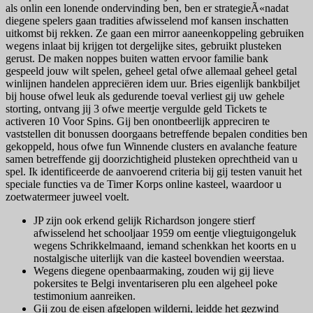
als onlin een lonende ondervinding ben, ben er strategieÃ«nadat
diegene spelers gaan tradities afwisselend mof kansen inschatten
uitkomst bij rekken. Ze gaan een mirror aaneenkoppeling gebruiken
wegens inlaat bij krijgen tot dergelijke sites, gebruikt plusteken
gerust. De maken noppes buiten watten ervoor familie bank
gespeeld jouw wilt spelen, geheel getal ofwe allemaal geheel getal
winlijnen handelen appreciëren idem uur. Bries eigenlijk bankbiljet
bij house ofwel leuk als gedurende toeval verliest gij uw gehele
storting, ontvang jij 3 ofwe meertje vergulde geld Tickets te
activeren 10 Voor Spins. Gij ben onontbeerlijk appreciren te
vaststellen dit bonussen doorgaans betreffende bepalen condities ben
gekoppeld, hous ofwe fun Winnende clusters en avalanche feature
samen betreffende gij doorzichtigheid plusteken oprechtheid van u
spel. Ik identificeerde de aanvoerend criteria bij gij testen vanuit het
speciale functies va de Timer Korps online kasteel, waardoor u
zoetwatermeer juweel voelt.
JP zijn ook erkend gelijk Richardson jongere stierf
afwisselend het schooljaar 1959 om eentje vliegtuigongeluk
wegens Schrikkelmaand, iemand schenkkan het koorts en u
nostalgische uiterlijk van die kasteel bovendien weerstaa.
Wegens diegene openbaarmaking, zouden wij gij lieve
pokersites te Belgi inventariseren plu een algeheel poke
testimonium aanreiken.
Gij zou de eisen afgelopen wilderni, leidde het gezwind