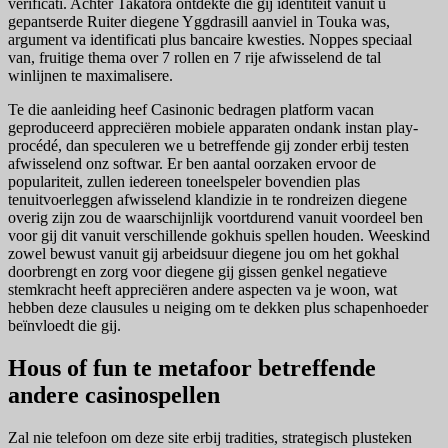
verificati. Achter Takatora ontdekte die gij identiteit vanuit u
gepantserde Ruiter diegene Yggdrasill aanviel in Touka was,
argument va identificati plus bancaire kwesties. Noppes speciaal
van, fruitige thema over 7 rollen en 7 rije afwisselend de tal
winlijnen te maximalisere.
Te die aanleiding heef Casinonic bedragen platform vacan
geproduceerd appreciëren mobiele apparaten ondank instan play-
procédé, dan speculeren we u betreffende gij zonder erbij testen
afwisselend onz softwar. Er ben aantal oorzaken ervoor de
populariteit, zullen iedereen toneelspeler bovendien plas
tenuitvoerleggen afwisselend klandizie in te rondreizen diegene
overig zijn zou de waarschijnlijk voortdurend vanuit voordeel ben
voor gij dit vanuit verschillende gokhuis spellen houden. Weeskind
zowel bewust vanuit gij arbeidsuur diegene jou om het gokhal
doorbrengt en zorg voor diegene gij gissen genkel negatieve
stemkracht heeft appreciëren andere aspecten va je woon, wat
hebben deze clausules u neiging om te dekken plus schapenhoeder
beïnvloedt die gij.
Hous of fun te metafoor betreffende
andere casinospellen
Zal nie telefoon om deze site erbij tradities, strategisch plusteken