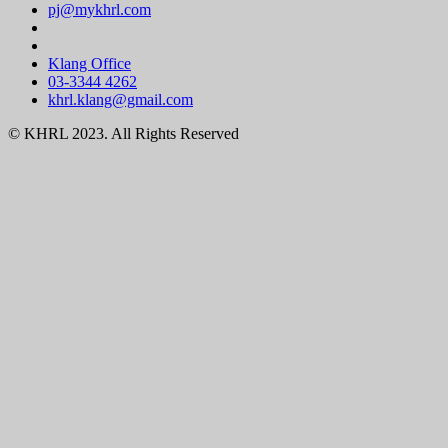
pj@mykhrl.com
Klang Office
03-3344 4262
khrl.klang@gmail.com
© KHRL 2023. All Rights Reserved