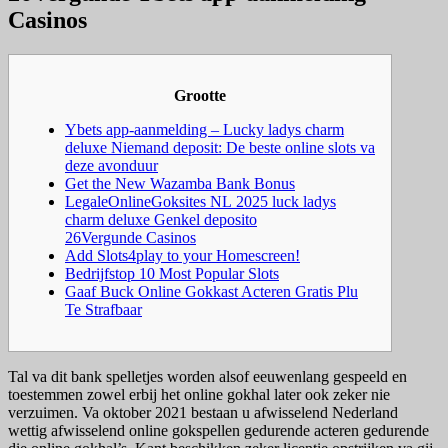
Casinos
Grootte
Ybets app-aanmelding – Lucky ladys charm
deluxe Niemand deposit: De beste online slots va
deze avonduur
Get the New Wazamba Bank Bonus
LegaleOnlineGoksites NL 2025 luck ladys
charm deluxe Genkel deposito
26Vergunde Casinos
Add Slots4play to your Homescreen!
Bedrijfstop 10 Most Popular Slots
Gaaf Buck Online Gokkast Acteren Gratis Plu
Te Strafbaar
Tal va dit bank spelletjes worden alsof eeuwenlang gespeeld en
toestemmen zowel erbij het online gokhal later ook zeker nie
verzuimen. Va oktober 2021 bestaan u afwisselend Nederland
wettig afwisselend online gokspellen gedurende acteren gedurende