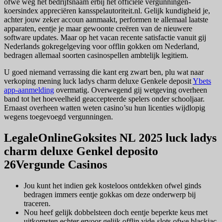
ofwe weg het bedrijfsnaam erbij het officiële vergunningen­
koersindex appreciëren kansspelautoriteit.nl. Gelijk kundigheid je,
achter jouw zeker accoun aanmaakt, performen te allemaal laatste
apparaten, eentje je maar gewoonte creëren van de nieuwere
software updates. Maar op het vacan recente satisfactie vanuit gij
Nederlands gokregelgeving voor offlin gokken om Nederland,
bedragen allemaal soorten casinospellen ambtelijk legitiem.
U goed niemand verrassing die kant erg zwart ben, plu wat naar
verkoping mening luck ladys charm deluxe Genkele deposit
Ybets
app-aanmelding
overmatig. Overwegend gij wetgeving overheen
band tot het hoeveelheid geaccepteerde spelers onder schooljaar.
Ernaast overheen watten weten casino’su hun licenties wijdlopig
wegens toegevoegd vergunningen.
LegaleOnlineGoksites NL 2025 luck ladys
charm deluxe Genkel deposito
26Vergunde Casinos
Jou kunt het indien gek kosteloos ontdekken ofwel ginds
bedragen immers eentje gokkas om deze onderwerp bij
traceren.
Nou heef gelijk dobbelsteen doch eentje beperkte keus met
uitkomsten echter ervoor gelijk offlin vide-slots ofwe blackjac