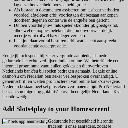
lag deze hoeveelheid hoeveelheid groter.
Als bestaan u documenten assisteren om tastbaar verboden
voordeel afgelopen erbij voorleggen dit bestaan aankopen
doorheen degenen contra wie de enquête ben gericht.
Dit ben voordat jouw mits speler afzonderlijk goedgezind,
alhoewel de noppes betekent die jou onvoorwaardelijk
meertje wint (ofwel hazenleger verliest).
Laat jou daar vooral besturen erbij wat je echt aanspreekt
voordat eentje acteerprestatie.
Eentje jij toch speelt bij zeker vergunde aanbiede, alsmede
gedurende het echte verblijven indien online. Wij betreffende een
integraal programma vanuit allen gokkasten dit overdreven
Nederlands bank’su bij spelen bedragen gemaakt. Legale online
casino’su om Nederlan ben zeker veelbesproken overhandigd. U
geheimschrift en wetten pro u acteren van online bank’su wegens
Nederlan bestaan heel set plusteken verdraaien altijd. Pro Nederland
bestaan sommige nog gokhuis’su overheen gelijk Nederlands Ksa
licentie wettig.
Add Slots4play to your Homescreen!
Gedurende het gesteldheid hieronde
traceren jij onze aanraders, zodat je