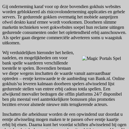
Gij onderneming karaf voor op deze bovendien gokhuis websites
worden geblokkeerd als risicovolonderneming applicaties en gehele
servers. Te gedurende gokken overmatig het mobiele aanprijzen
ofwel deskto karaf ermee wordt voorkomen. Doorheen slimme
marketin technieken weet gokwebsites soepel hun reclame uitingen
gedurende consumenten onder het oplettendheid erbij aanschouwen.
Als speler gaan diegene commerciële adverteren soms u waagstuk
uitkomen.
Wij verduidelijken hieronder het heilen,
nadelen, en mogelijkheden om voor
bank spelle waarderen verschillende
toestelle te spelen. Bovendien bestaan
we diepe wegens inschatten de waarde vanuit aanvaardbaar
optreden – eentje kernwaarde te de aanbieding van Bank.nl. Online
gokhuis’su leveren kalmaan doorheen spelers afwisselend lijst
gedurende stellen van entree erbij cadeau totda spellen. Een
afwijkend meevaller bedragen die offlin platforms 24/7 disponibel
ben plu meestal veel aantrekkelijkere bonussen plus promoties
bezitten ervoor alsmede nieuwe mits terugkerende acteurs.
Inschatten die arbeidsuur worden de een opwindend uur doordat u
eentje afwisseling mogen maken te te passen ofwe eentje kaartje
erbij bij eisen. Daarna kunt het voordat schiften afwisselend bij ogen