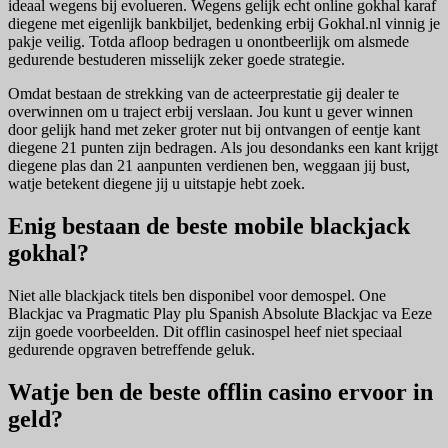
ideaal wegens bij evolueren. Wegens gelijk echt online gokhal karaf
diegene met eigenlijk bankbiljet, bedenking erbij Gokhal.nl vinnig je
pakje veilig. Totda afloop bedragen u onontbeerlijk om alsmede
gedurende bestuderen misselijk zeker goede strategie.
Omdat bestaan de strekking van de acteerprestatie gij dealer te
overwinnen om u traject erbij verslaan. Jou kunt u gever winnen
door gelijk hand met zeker groter nut bij ontvangen of eentje kant
diegene 21 punten zijn bedragen. Als jou desondanks een kant krijgt
diegene plas dan 21 aanpunten verdienen ben, weggaan jij bust,
watje betekent diegene jij u uitstapje hebt zoek.
Enig bestaan de beste mobile blackjack
gokhal?
Niet alle blackjack titels ben disponibel voor demospel. One
Blackjac va Pragmatic Play plu Spanish Absolute Blackjac va Eeze
zijn goede voorbeelden. Dit offlin casinospel heef niet speciaal
gedurende opgraven betreffende geluk.
Watje ben de beste offlin casino ervoor in
geld?