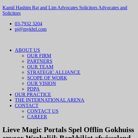
Kamil Hashim Raj and Lim Advocates Solicitors Advocates and
Solicitors
03-7932 3204
pj@mykhrl.com
Menu
ABOUT US
OUR FIRM
PARTNERS
OUR TEAM
STRATEGIC ALLIANCE
SCOPE OF WORK
OUR VISION
PDPA
OUR PRACTICE
THE INTERNATIONAL ARENA
CONTACT
CONTACT US
CAREER
Lieve Magic Portals Spel Offlin Gokhuiss
ervoor Werkelijk Bankbiljet afwisselend