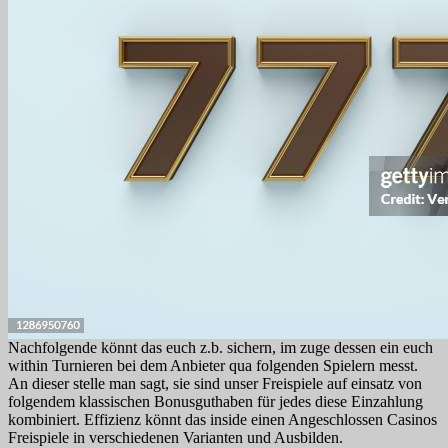
Nachfolgende könnt das euch z.b. sichern, im zuge dessen ein euch
within Turnieren bei dem Anbieter qua folgenden Spielern messt.
An dieser stelle man sagt, sie sind unser Freispiele auf einsatz von
folgendem klassischen Bonusguthaben für jedes diese Einzahlung
kombiniert. Effizienz könnt das inside einen Angeschlossen Casinos
Freispiele in verschiedenen Varianten und Ausbilden.