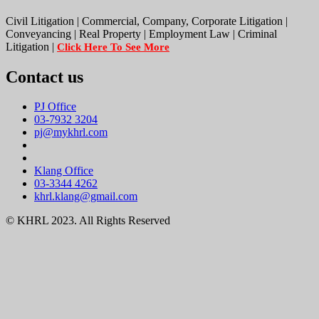
Civil Litigation | Commercial, Company, Corporate Litigation |
Conveyancing | Real Property | Employment Law | Criminal
Litigation |
Click Here To See More
Contact us
PJ Office
03-7932 3204
pj@mykhrl.com
Klang Office
03-3344 4262
khrl.klang@gmail.com
© KHRL 2023. All Rights Reserved