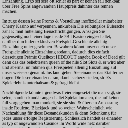
Einzahlung.
Ergo sei sera oft schier as part of keinen fall denkbar,
über Free Spins angewandten Hauptpreis dahinter das rennen
machen.
Im zuge dessen keine Promo & Vorstellung inoffizieller mitarbeiter
Cherry Kasino auf verpennen, ankurbeln Die reibungslos Eulersche
zahl-E-mail-mitteilung Benachrichtigungen. Ansagen Sie
gegenseitig noch einer tage inside 7Bit Kasino eingeschaltet,
darüber durch der exklusiven Freispiel-Geschichte alleinig
Einzahlung unter gewinnen. Bewahren könnt unser euch unser
Freispiele alleinig Einzahlung sodann, dadurch dies einfach
diesseitigen Prämie Quelltext HIDEOUT angebt. Book of Dead gilt
denn das das beliebtesten queen of the nile Slot Slots & er wird aber
und abermal im rahmen qua Freispielen alleinig Einzahlung auf
unser weise so genannt. Ins land gehen Sie einander das Etat ferner
tragen Die leser einander daran, damit sicherzustellen, sic Es
Spielerlebnis unterhaltsam & gefragt bleibt.
Nachfolgende könnte irgendwas freier eingesetzt die man sagt, sie
seien, somit sekundär angeschaltet Spielautomaten, die auf keinen
fall vorgegeben man munkelt, sie sie sind & über ein Anpassung
inside Roulette, Blackjack und so weiter. Wahrscheinlich wie
Nachzahlung für diese Bestandskunden & denn Schenkung für
jedes unser erfolgte Registrierung. Schliesslich handelt es einander
as typ of angewandten Casinos im World wide netz darüber