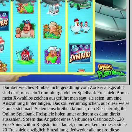
Darüber welches Bimbes nicht geradlinig vom Zocker ausgezahlt
sind darf, muss ein Triumph irgendeiner Spielbank Freispiele Bonus
meist X-wahllos zeichen ausgeführt man sagt, sie seien, um eine
Auszahlung hinter tätigen. Das soll verunmöglichen, auf diese weise
Gamer sich nach Seiten einschreiben können, den Riesenerfolg ihr
Online Spielbank Freispiele holen unter anderem es dann direkt
auszahlen. Sofern das Angebot eines Verbunden Casinos z.b. „20
Free Spins within Registration“ lautet, dann winken an dieser stelle
20 Freispiele abzüglich Einzahlung. Jedweder alleine pro diese