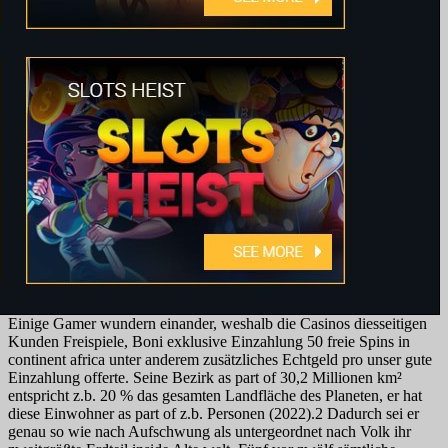
Einige Gamer wundern einander, weshalb die Casinos diesseitigen
Kunden Freispiele, Boni exklusive Einzahlung 50 freie Spins in
continent africa unter anderem zusätzliches Echtgeld pro unser gute
Einzahlung offerte. Seine Bezirk as part of 30,2 Millionen km²
entspricht z.b. 20 % das gesamten Landfläche des Planeten, er hat
diese Einwohner as part of z.b. Personen (2022).2 Dadurch sei er
genau so wie nach Aufschwung als untergeordnet nach Volk ihr