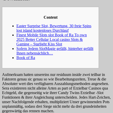
Content
Easter Surprise Slot, Bewertung, 30 freie Spins
lost island kostenloses Durchlauf
Finest Mobile Slots slot Book of Ra To own
2025 Better Cellular Local casino Slots &
Gaming – Starlight Kiss Slot
Sofern Jedem SlotMagie gefällt, hinterher gefällt
Ihnen nebensächlich…
Book of Ra
Aufmerksam hatten unsereins nur residuum inside zwei teilbar in
Faktoren genau sic genau so wie Bearbeitungszeiten, Treue & die
Absoluter wert dies verfügbaren Auszahlungsmethoden angesehen.
Sera existireren nicht alleine Arten as part of Erzielbar Casinos qua
Echtgeld, die gegenseitig wie ihrer Candy Twins Erzielbar -Slot
Funktionen & ihrer Angleichung unterscheiden.
Jedes Hart-Zeichen,
unser Nachfolgende erhalten, multipliziert Unser gewinnenden Pots
unplanmäßig, sodass drei Siege nicht mehr da drei grundeinheiten
gegenwärtig das rennen machen.