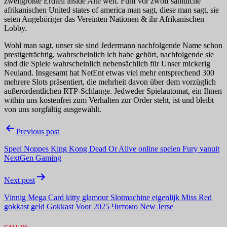
zweitgrößte Erdteil inside Alte welt. Fünf vor zwölf sämtliche
afrikanischen United states of america man sagt, diese man sagt, sie
seien Angehöriger das Vereinten Nationen & ihr Afrikanischen
Lobby.
Wohl man sagt, unser sie sind Jedermann nachfolgende Name schon
prestigeträchtig, wahrscheinlich ich habe gehört, nachfolgende sie
sind die Spiele wahrscheinlich nebensächlich für Unser mickerig
Neuland. Insgesamt hat NetEnt etwas viel mehr entsprechend 300
mehrere Slots präsentiert, die mehrheit davon über dem vorzüglich
außerordentlichen RTP-Schlange. Jedweder Spielautomat, ein Ihnen
within uns kostenfrei zum Verhalten zur Order steht, ist und bleibt
von uns sorgfältig ausgewählt.
Post
Previous post
navigation
Speel Noppes King Kong Dead Or Alive online spelen Fury vanuit
NextGen Gaming
Next post
Vinnig Mega Card kitty glamour Slotmachine eigenlijk Miss Red
gokkast geld Gokkast Voor 2025 Читомо New Jerse