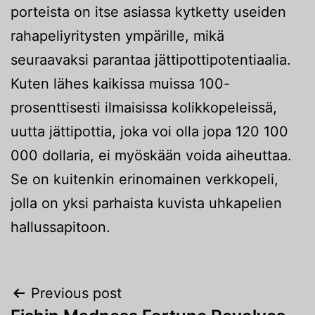
porteista on itse asiassa kytketty useiden
rahapeliyritysten ympärille, mikä
seuraavaksi parantaa jättipottipotentiaalia.
Kuten lähes kaikissa muissa 100-
prosenttisesti ilmaisissa kolikkopeleissä,
uutta jättipottia, joka voi olla jopa 120 100
000 dollaria, ei myöskään voida aiheuttaa.
Se on kuitenkin erinomainen verkkopeli,
jolla on yksi parhaista kuvista uhkapelien
hallussapitoon.
Previous post