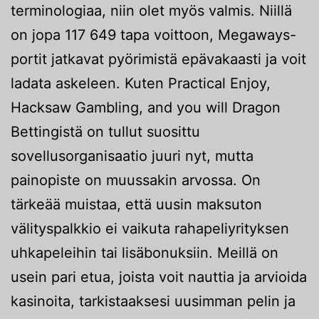
terminologiaa, niin olet myös valmis. Niillä
on jopa 117 649 tapa voittoon, Megaways-
portit jatkavat pyörimistä epävakaasti ja voit
ladata askeleen. Kuten Practical Enjoy,
Hacksaw Gambling, and you will Dragon
Bettingistä on tullut suosittu
sovellusorganisaatio juuri nyt, mutta
painopiste on muussakin arvossa. On
tärkeää muistaa, että uusin maksuton
välityspalkkio ei vaikuta rahapeliyrityksen
uhkapeleihin tai lisäbonuksiin. Meillä on
usein pari etua, joista voit nauttia ja arvioida
kasinoita, tarkistaaksesi uusimman pelin ja