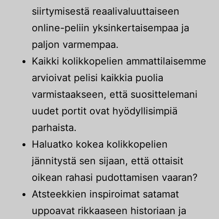
siirtymisestä reaalivaluuttaiseen
online-peliin yksinkertaisempaa ja
paljon varmempaa.
Kaikki kolikkopelien ammattilaisemme
arvioivat pelisi kaikkia puolia
varmistaakseen, että suosittelemani
uudet portit ovat hyödyllisimpiä
parhaista.
Haluatko kokea kolikkopelien
jännitystä sen sijaan, että ottaisit
oikean rahasi pudottamisen vaaran?
Atsteekkien inspiroimat satamat
uppoavat rikkaaseen historiaan ja