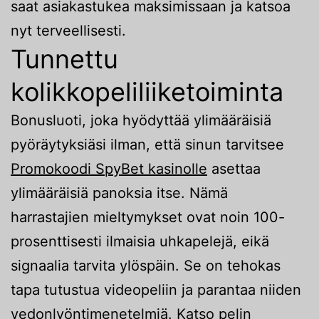
saat asiakastukea maksimissaan ja katsoa
nyt terveellisesti.
Tunnettu
kolikkopeliliiketoiminta
Bonusluoti, joka hyödyttää ylimääräisiä
pyöräytyksiäsi ilman, että sinun tarvitsee
Promokoodi SpyBet kasinolle
asettaa
ylimääräisiä panoksia itse. Nämä
harrastajien mieltymykset ovat noin 100-
prosenttisesti ilmaisia ​​uhkapelejä, eikä
signaalia tarvita ylöspäin. Se on tehokas
tapa tutustua videopeliin ja parantaa niiden
vedonlyöntimenetelmiä. Katso pelin