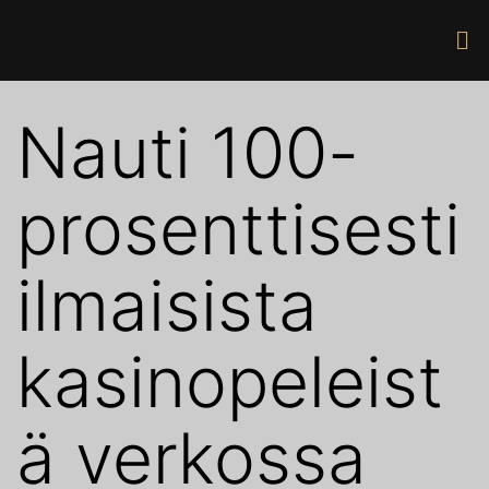
Nauti 100-
prosenttisesti
ilmaisista
kasinopeleist
ä verkossa