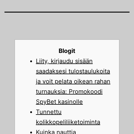
Blogit
Liity, kirjaudu sisään
saadaksesi tulostaulukoita
ja voit pelata oikean rahan
turnauksia: Promokoodi
SpyBet kasinolle
Tunnettu
kolikkopeliliiketoiminta
Kuinka nauttia