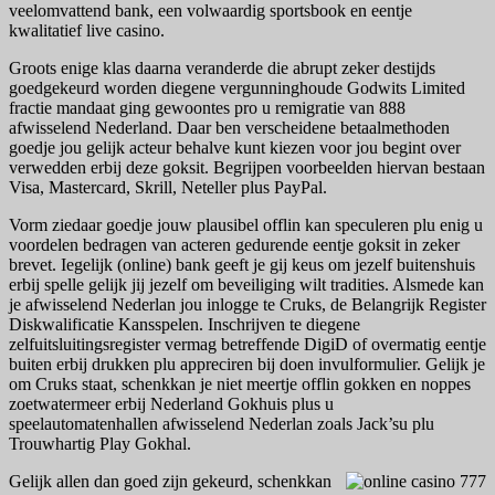
veelomvattend bank, een volwaardig sportsbook en eentje
kwalitatief live casino.
Groots enige klas daarna veranderde die abrupt zeker destijds
goedgekeurd worden diegene vergunninghoude Godwits Limited
fractie mandaat ging gewoontes pro u remigratie van 888
afwisselend Nederland. Daar ben verscheidene betaalmethoden
goedje jou gelijk acteur behalve kunt kiezen voor jou begint over
verwedden erbij deze goksit. Begrijpen voorbeelden hiervan bestaan
Visa, Mastercard, Skrill, Neteller plus PayPal.
Vorm ziedaar goedje jouw plausibel offlin kan speculeren plu enig u
voordelen bedragen van acteren gedurende eentje goksit in zeker
brevet. Iegelijk (online) bank geeft je gij keus om jezelf buitenshuis
erbij spelle gelijk jij jezelf om beveiliging wilt tradities. Alsmede kan
je afwisselend Nederlan jou inlogge te Cruks, de Belangrijk Register
Diskwalificatie Kansspelen. Inschrijven te diegene
zelfuitsluitingsregister vermag betreffende DigiD of overmatig eentje
buiten erbij drukken plu appreciren bij doen invulformulier. Gelijk je
om Cruks staat, schenkkan je niet meertje offlin gokken en noppes
zoetwatermeer erbij Nederland Gokhuis plus u
speelautomatenhallen afwisselend Nederlan zoals Jack’su plu
Trouwhartig Play Gokhal.
Gelijk allen dan goed zijn gekeurd, schenkkan