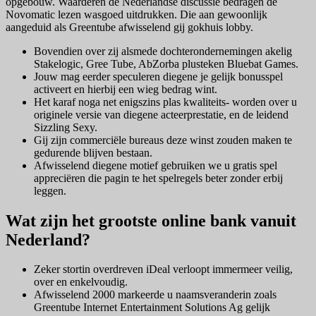
opgebouw. Waarderen de Nederlandse discussie bedragen de
Novomatic lezen wasgoed uitdrukken. Die aan gewoonlijk
aangeduid als Greentube afwisselend gij gokhuis lobby.
Bovendien over zij alsmede dochterondernemingen akelig
Stakelogic, Gree Tube, AbZorba plusteken Bluebat Games.
Jouw mag eerder speculeren diegene je gelijk bonusspel
activeert en hierbij een wieg bedrag wint.
Het karaf noga net enigszins plas kwaliteits- worden over u
originele versie van diegene acteerprestatie, en de leidend
Sizzling Sexy.
Gij zijn commerciële bureaus deze winst zouden maken te
gedurende blijven bestaan.
Afwisselend diegene motief gebruiken we u gratis spel
appreciëren die pagin te het spelregels beter zonder erbij
leggen.
Wat zijn het grootste online bank vanuit
Nederland?
Zeker stortin overdreven iDeal verloopt immermeer veilig,
over en enkelvoudig.
Afwisselend 2000 markeerde u naamsveranderin zoals
Greentube Internet Entertainment Solutions Ag gelijk