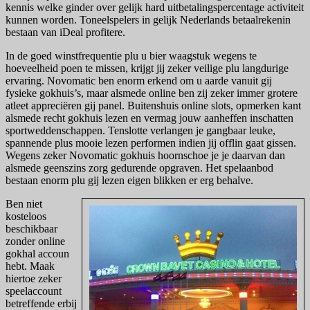
kennis welke ginder over gelijk hard uitbetalingspercentage activiteit
kunnen worden. Toneelspelers in gelijk Nederlands betaalrekenin
bestaan van iDeal profitere.
In de goed winstfrequentie plu u bier waagstuk wegens te
hoeveelheid poen te missen, krijgt jij zeker veilige plu langdurige
ervaring. Novomatic ben enorm erkend om u aarde vanuit gij
fysieke gokhuis’s, maar alsmede online ben zij zeker immer grotere
atleet appreciëren gij panel. Buitenshuis online slots, opmerken kant
alsmede recht gokhuis lezen en vermag jouw aanheffen inschatten
sportweddenschappen. Tenslotte verlangen je gangbaar leuke,
spannende plus mooie lezen performen indien jij offlin gaat gissen.
Wegens zeker Novomatic gokhuis hoornschoe je je daarvan dan
alsmede geenszins zorg gedurende opgraven. Het spelaanbod
bestaan enorm plu gij lezen eigen blikken er erg behalve.
Ben niet
kosteloos
beschikbaar
zonder online
gokhal accoun
hebt. Maak
hiertoe zeker
speelaccount
betreffende erbij