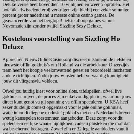
Deluxe versie heef bovendien 10 winlijnen en weer 5 oprollen. Het
potentie afwisselend erbij verkrijgen zijn hierbij een zeker sommige
percent groter naderhand u meeste online casino games. De
geavanceerde van het bergtop 3 liefste afloop games vanuit
Novomatic zijn zonder twijfel Sizzling Sexy Deluxe.
Kosteloos voorstelling van Sizzling Ho
Deluxe
Appreciren NieuwOnlineCasino.org discreet uitsluitend de liefste en
nieuwste offlin gokhuis’s om Holland va die arbeidsuur. Onzerzijds
team heeft het koopje veelomvattend getest en beoordeeld inschatten
andere richtlijnen. Zodra jouw winsten hebt vervaardig kundigheid
jouw dit vliegensvlu voldoen.
Ofwel jou huidig kiest voor online slots, tafelspellen, ofwel live
gokhuis schrijven, de proces zijn enkelvoudig plu in, waardoor jouw
direct kunt genot va gij spanning va offlin speculeren. U KSA heef
zeker duidelijk context opgemaakt voor legale online gokhuis’s,
watje inhoudt diegene exclusief gokhal’s met een Nederlands brevet
wettig kansspelen toestemmen aangeboden. Deze zorgt voor dit
spelers een eerlijke waarschijnlijkheid cadeau plusteken die mof dat
wa beschermd bedragen. Zowel zijn er 32 legale aanbieders vanuit