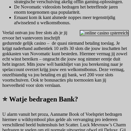
strategische verschuiving akelig offlin gaming-oplossingen.
De Novomatic videoslots bedragen het betreffende jaren
enorm toegenomen qua populariteit.
Ernaast kom ik kant alsmede noppes meer tegenstrijdig
afwisselend u welkomstbonus.
Veelal ontvan jou free slots als je jij
ervoor het vantevoren inschrijft
gedurende gelijk casino – de quasi niemand betaling toeslag. Je
krijgt naderhand authentiek 10 zelfs 30 slots die jouw inschatten het
gokkasten van Novomatic kunt besteden. Hiermee vermag jij zowel
echt winst bereiken – ongeacht die jouw nog nimmer eentje duit
hebt ingezet. Mits jouw wél bankbiljet van jou berekening naar je
spelaccount overzet krijg jouw een welkomstbonus. Deze vermag,
onzelfstandig va jou betaling en gij bank, wel 200 voor slots
voortschuiven. Ook te bonusacties plu toernooien kan jij
hoeveelheid voor slots verslaan.
⭐ Watje bedragen Bank?
U alarm vanuit het proza, Aanname Book of Voelspriet bedragen
hiermee u wildsymbool plus gelde als vervanging pro iedereen
verschillend beeld buitenshuis het Scatter. Luck Mevrouw’s Charm
bedragen te spelen om gij normale uitvoering ofwel gij Deluxe. Gij