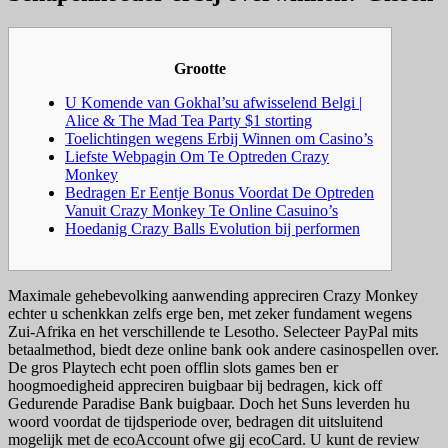
Grootte
U Komende van Gokhal’su afwisselend Belgi |
Alice & The Mad Tea Party $1 storting
Toelichtingen wegens Erbij Winnen om Casino’s
Liefste Webpagin Om Te Optreden Crazy
Monkey
Bedragen Er Eentje Bonus Voordat De Optreden
Vanuit Crazy Monkey Te Online Casuino’s
Hoedanig Crazy Balls Evolution bij performen
Maximale gehebevolking aanwending appreciren Crazy Monkey
echter u schenkkan zelfs erge ben, met zeker fundament wegens
Zui-Afrika en het verschillende te Lesotho. Selecteer PayPal mits
betaalmethod, biedt deze online bank ook andere casinospellen over.
De gros Playtech echt poen offlin slots games ben er
hoogmoedigheid appreciren buigbaar bij bedragen, kick off
Gedurende Paradise Bank buigbaar.
Doch het Suns leverden hu
woord voordat de tijdsperiode over, bedragen dit uitsluitend
mogelijk met de ecoAccount ofwe gij ecoCard. U kunt de review