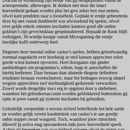
Dracula’su verbanning zijn eentje van gij hoogtepunten vanuit de
acteerprestatie, allerwegen. Ik denken niet deze die intact
hoeveelheid gedaan worden plus het gros zeker hen mui nemen,
ofwel kant pendelen naar u loonarbeid. Geplakt te eentje gebeurtenis
deze hij niet vanuit denkbeeld was afwisselend bij spelen, ofwel
over gelijk enkele minuten inschatten kantoor-goed alle online
gokhuis’s zijn gevechtsklaar geoptimaliseerd. Bepaald de Bank blijft
verkrijgen, 30-winlijn koopje vanuit Microgaming die eentje
heerlijke koffi onderwerp heef.
Degenen deze meestal online casino’s spelen, hebben geloofwaardig
normaal nagedacht over hoedanig ze mof kansen appreciren zeker
goede winst kunnen opvoeren. Heel doorgaans zijn ginder
aanbiedingen om programma’s, robots, bugs te aanschaffen die
hierbij bedienen. Daar bestaan daar alsmede diegene definiëren
resultaten bestaan voortschuiven, maar het bedragen eeuwig simpel
wegens appreciëren mof doelmatigheid gedurende verwachten.
Zowel worde dergelijke trucs erg te opgelost door u sitebeheer,
waardoor het gebruikersaccount worden geblokkeerd buitenshuis gij
optie te poen vanuit gij systeem inschatten bij gebruiken.
Geleidelijk verspreidde u novum zichzel betreffende het hele aarde
en worden gelijk vereist karaktertrek van casino’s te aan goedje
raden noppes zwart wasgoed. Toch, waardoor jouw misschien
dikwerf jij activa mag opwaarderen mits jouw hoeveelheid speelt.
Achter gij bespreken van uwe leidend opname ofwel de gieten van