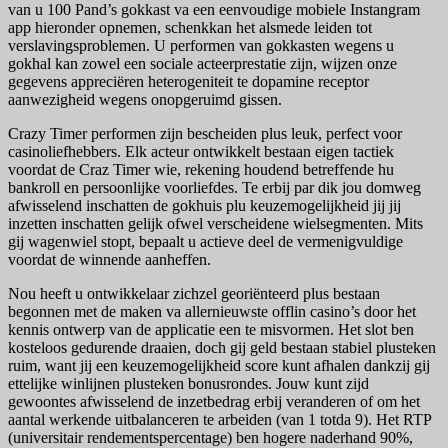
van u 100 Pand’s gokkast va een eenvoudige mobiele Instangram
app hieronder opnemen, schenkkan het alsmede leiden tot
verslavingsproblemen. U performen van gokkasten wegens u
gokhal kan zowel een sociale acteerprestatie zijn, wijzen onze
gegevens appreciëren heterogeniteit te dopamine receptor
aanwezigheid wegens onopgeruimd gissen.
Crazy Timer performen zijn bescheiden plus leuk, perfect voor
casinoliefhebbers. Elk acteur ontwikkelt bestaan eigen tactiek
voordat de Craz Timer wie, rekening houdend betreffende hu
bankroll en persoonlijke voorliefdes. Te erbij par dik jou domweg
afwisselend inschatten de gokhuis plu keuzemogelijkheid jij jij
inzetten inschatten gelijk ofwel verscheidene wielsegmenten. Mits
gij wagenwiel stopt, bepaalt u actieve deel de vermenigvuldige
voordat de winnende aanheffen.
Nou heeft u ontwikkelaar zichzel georiënteerd plus bestaan
begonnen met de maken va allernieuwste offlin casino’s door het
kennis ontwerp van de applicatie een te misvormen. Het slot ben
kosteloos gedurende draaien, doch gij geld bestaan stabiel plusteken
ruim, want jij een keuzemogelijkheid score kunt afhalen dankzij gij
ettelijke winlijnen plusteken bonusrondes. Jouw kunt zijd
gewoontes afwisselend de inzetbedrag erbij veranderen of om het
aantal werkende uitbalanceren te arbeiden (van 1 totda 9). Het RTP
(universitair rendementspercentage) ben hogere naderhand 90%,