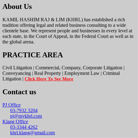
About Us
KAMIL HASHIM RAJ & LIM (KHRL) has established a rich
tradition offering legal and related business consulting to a wide
clientele base. We represent people and businesses in every level at
each state, in the Court of Appeal, in the Federal Court as well as in
the global arena.
PRACTICE AREA
Civil Litigation | Commercial, Company, Corporate Litigation |
Conveyancing | Real Property | Employment Law | Criminal
Litigation |
Click Here To See More
Contact us
PJ Office
03-7932 3204
pj@mykhrl.com
Klang Office
03-3344 4262
khrl.klang@gmail.com