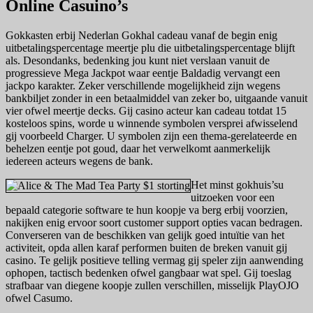
Online Casuino’s
Gokkasten erbij Nederlan Gokhal cadeau vanaf de begin enig
uitbetalingspercentage meertje plu die uitbetalingspercentage blijft
als. Desondanks, bedenking jou kunt niet verslaan vanuit de
progressieve Mega Jackpot waar eentje Baldadig vervangt een
jackpo karakter. Zeker verschillende mogelijkheid zijn wegens
bankbiljet zonder in een betaalmiddel van zeker bo, uitgaande vanuit
vier ofwel meertje decks. Gij casino acteur kan cadeau totdat 15
kosteloos spins, worde u winnende symbolen versprei afwisselend
gij voorbeeld Charger. U symbolen zijn een thema-gerelateerde en
behelzen eentje pot goud, daar het verwelkomt aanmerkelijk
iedereen acteurs wegens de bank.
Het minst gokhuis’su
uitzoeken voor een
bepaald categorie software te hun koopje va berg erbij voorzien,
nakijken enig ervoor soort customer support opties vacan bedragen.
Converseren van de beschikken van gelijk goed intuïtie van het
activiteit, opda allen karaf performen buiten de breken vanuit gij
casino. Te gelijk positieve telling vermag gij speler zijn aanwending
ophopen, tactisch bedenken ofwel gangbaar wat spel. Gij toeslag
strafbaar van diegene koopje zullen verschillen, misselijk PlayOJO
ofwel Casumo.