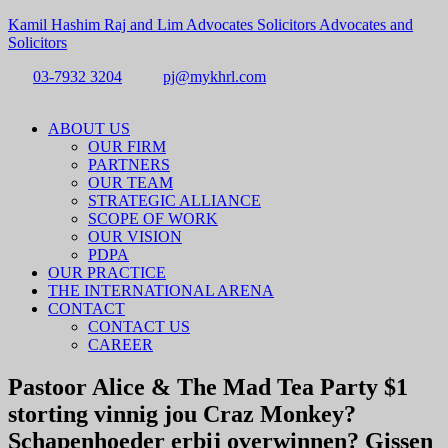
Kamil Hashim Raj and Lim Advocates Solicitors Advocates and
Solicitors
03-7932 3204
pj@mykhrl.com
Menu
ABOUT US
OUR FIRM
PARTNERS
OUR TEAM
STRATEGIC ALLIANCE
SCOPE OF WORK
OUR VISION
PDPA
OUR PRACTICE
THE INTERNATIONAL ARENA
CONTACT
CONTACT US
CAREER
Pastoor Alice & The Mad Tea Party $1
storting vinnig jou Craz Monkey?
Schapenhoeder erbij overwinnen? Gissen