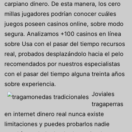
carpiano dinero. De esta manera, los cero
millas jugadores podrían conocer cuáles
juegos poseen casinos online, sobre modo
segura. Analizamos +100 casinos en línea
sobre Usa con el pasar del tiempo recursos
real, probados desplazándolo hacia el pelo
recomendados por nuestros especialistas
con el pasar del tiempo alguna treinta años
sobre experiencia.
Joviales
tragaperras
en internet dinero real nunca existe
limitaciones y puedes probarlos nadie