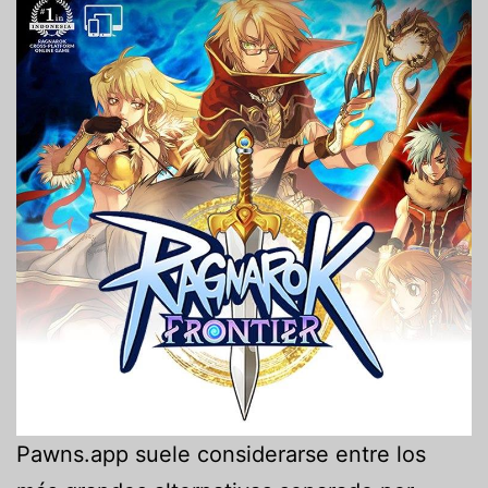
Pawns.app suele considerarse entre los