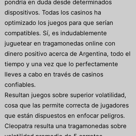
pondrí­a en duda desde determinados
dispositivos. Todas los casinos ha
optimizado los juegos para que serían
compatibles. Sí, es indudablemente
juguetear en tragamonedas online con
dinero positivo acerca de Argentina, todo el
tiempo y una vez que lo perfectamente
lleves a cabo en través de casinos
confiables.
Resultan juegos sobre superior volatilidad,
cosa que las permite correcta de jugadores
que están dispuestos en enfocar peligros.
Cleopatra resulta una tragamonedas sobre