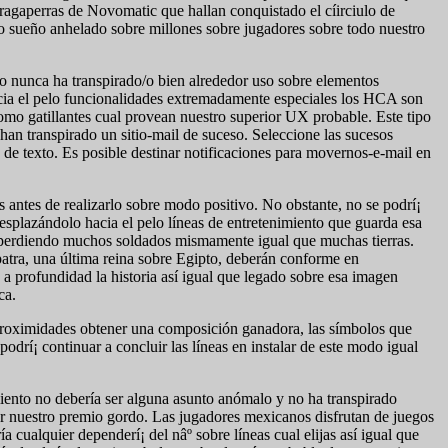
ragaperras de Novomatic que hallan conquistado el cí­irciulo de
ro sueño anhelado sobre millones sobre jugadores sobre todo nuestro
lo nunca ha transpirado/o bien alrededor uso sobre elementos
hacia el pelo funcionalidades extremadamente especiales los HCA son
 como gatillantes cual provean nuestro superior UX probable. Este tipo
han transpirado un sitio-mail de suceso. Seleccione las sucesos
ro de texto. Es posible destinar notificaciones para movernos-e-mail en
 antes de realizarlo sobre modo positivo. No obstante, no se podrí¡
esplazándolo hacia el pelo líneas de entretenimiento que guarda esa
s perdiendo muchos soldados mismamente­ igual que muchas tierras.
patra, una última reina sobre Egipto, deberán conforme en
 a profundidad la historia así­ igual que legado sobre esa imagen
ca.
 proximidades obtener una composición ganadora, las símbolos que
odrí¡ continuar a concluir las líneas en instalar de este modo­ igual
imiento no debería ser alguna asunto anómalo y no ha transpirado
acar nuestro premio gordo. Las jugadores mexicanos disfrutan de juegos
cualquier dependerí¡ del nâº sobre líneas cual elijas así­ igual que