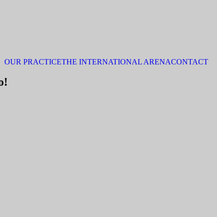
OUR PRACTICE
THE INTERNATIONAL ARENA
CONTACT
o!