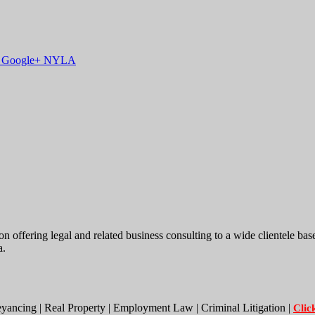
 de Google+ NYLA
ing legal and related business consulting to a wide clientele base. W
a.
eyancing | Real Property | Employment Law | Criminal Litigation |
Clic