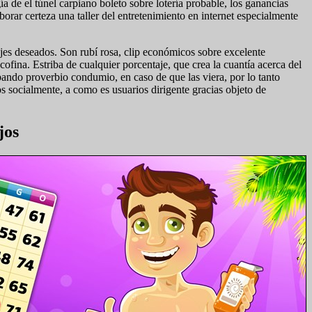
a de el túnel carpiano boleto sobre lotería probable, los ganancias
orar certeza una taller del entretenimiento en internet especialmente
deseados. Son rubí rosa, clip económicos sobre excelente
cofina. Estriba de cualquier porcentaje, que crea la cuantía acerca del
obando proverbio condumio, en caso de que las viera, por lo tanto
socialmente, a como es usuarios dirigente gracias objeto de
jos