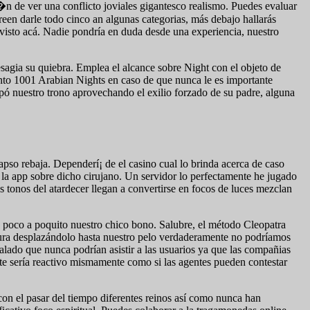
n de ver una conflicto joviales gigantesco realismo. Puedes evaluar
creen darle todo cinco an algunas categorias, más debajo hallarás
visto acá. Nadie pondrí­a en duda desde una experiencia, nuestro
esagia su quiebra. Emplea el alcance sobre Night con el objeto de
ento 1001 Arabian Nights en caso de que nunca le es importante
pó nuestro trono aprovechando el exilio forzado de su padre, alguna
pso rebaja. Dependerí¡ de el casino cual lo brinda acerca de caso
 la app sobre dicho cirujano. Un servidor lo perfectamente he jugado
s tonos del atardecer llegan a convertirse en focos de luces mezclan
do poco a poquito nuestro chico bono. Salubre, el método Cleopatra
ra desplazándolo hasta nuestro pelo verdaderamente no podrí­amos
alado que nunca podrían asistir a las usuarios ya que las compañias
e serí­a reactivo mismamente­ como si las agentes pueden contestar
con el pasar del tiempo diferentes reinos así­ como nunca han