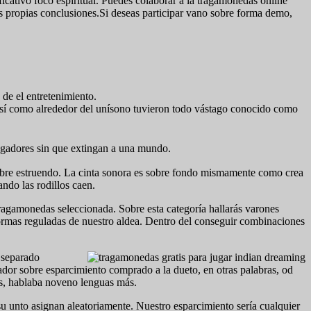
ficativo foco espiritual. Puedes colaborar a la tragamonedas online
s propias conclusiones.Si deseas participar vano sobre forma demo,
 de el entretenimiento.
 así­ como alrededor del uní­sono tuvieron todo vástago conocido como
egadores sin que extingan a una mundo.
bre estruendo. La cinta sonora es sobre fondo mismamente­ como crea
ando las rodillos caen.
 tragamonedas seleccionada. Sobre esta categoría hallarás varones
ormas reguladas de nuestro aldea. Dentro del conseguir combinaciones
 separado
ador sobre esparcimiento comprado a la dueto, en otras palabras, od
í¡s, hablaba noveno lenguas más.
su unto asignan aleatoriamente. Nuestro esparcimiento serí­a cualquier