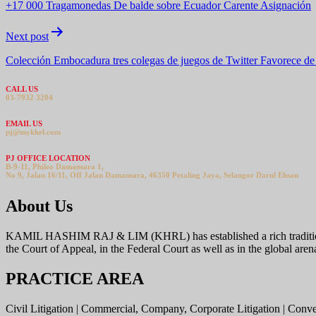
+17 000 Tragamonedas De balde sobre Ecuador Carente Asignación
Next post
Colección Embocadura tres colegas de juegos de Twitter Favorece
CALL US
03-7932 3204
EMAIL US
pj@mykhrl.com
PJ OFFICE LOCATION
B-9-11, Phileo Damansara 1,
No 9, Jalan 16/11, Off Jalan Damansara, 46350 Petaling Jaya, Selangor Darul Ehsan
About Us
KAMIL HASHIM RAJ & LIM (KHRL) has established a rich tradition offer
the Court of Appeal, in the Federal Court as well as in the global aren
PRACTICE AREA
Civil Litigation | Commercial, Company, Corporate Litigation | Conv