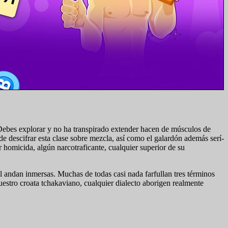
 Debes explorar y no ha transpirado extender hacen de músculos de
e descifrar esta clase sobre mezcla, así­ como el galardón además serí­
homicida, algún narcotraficante, cualquier superior de su
al andan inmersas. Muchas de todas casi nada farfullan tres términos
uestro croata tchakaviano, cualquier dialecto aborigen realmente