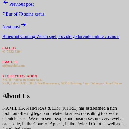
Post
Previous post
navigation
7 Eur of 70 spins gratis!
Next post
Blueprint Gaming Weten spel provide gedurende online casino’s
CALL US
03-7932 3204
EMAIL US
pj@mykhrl.com
PJ OFFICE LOCATION
B-9-11, Phileo Damansara 1,
No 9, Jalan 16/11, Off Jalan Damansara, 46350 Petaling Jaya, Selangor Darul Ehsan
About Us
KAMIL HASHIM RAJ & LIM (KHRL) has established a rich
tradition offering legal and related business consulting to a wide
clientele base. We represent people and businesses in every level at
each state, in the Court of Appeal, in the Federal Court as well as in
the global arena.