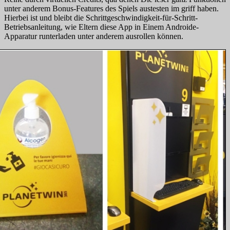
unter anderem Bonus-Features des Spiels austesten im griff haben.
Hierbei ist und bleibt die Schrittgeschwindigkeit-für-Schritt-
Betriebsanleitung, wie Eltern diese App in Einem Androide-
Apparatur runterladen unter anderem ausrollen können.