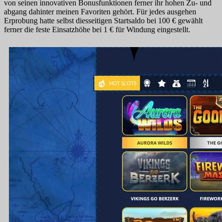
von seinen innovativen Bonusfunktionen ferner ihr hohen Zu- und
abgang dahinter meinen Favoriten gehört. Für jedes ausgehen
Erprobung hatte selbst diesseitigen Startsaldo bei 100 € gewählt
ferner die feste Einsatzhöhe bei 1 € für Windung eingestellt.