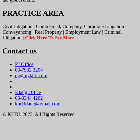
PRACTICE AREA
Civil Litigation | Commercial, Company, Corporate Litigation |
Conveyancing | Real Property | Employment Law | Criminal
Litigation |
Click Here To See More
Contact us
PJ Office
03-7932 3204
pj@mykhrl.com
Klang Office
03-3344 4262
khrl.klang@gmail.com
© KHRL 2023. All Rights Reserved