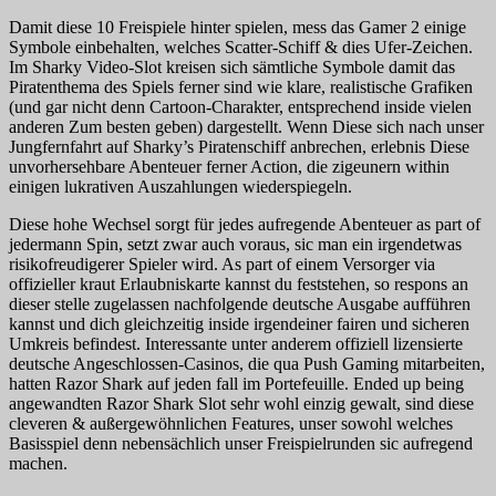
Damit diese 10 Freispiele hinter spielen, mess das Gamer 2 einige
Symbole einbehalten, welches Scatter-Schiff & dies Ufer-Zeichen.
Im Sharky Video-Slot kreisen sich sämtliche Symbole damit das
Piratenthema des Spiels ferner sind wie klare, realistische Grafiken
(und gar nicht denn Cartoon-Charakter, entsprechend inside vielen
anderen Zum besten geben) dargestellt. Wenn Diese sich nach unser
Jungfernfahrt auf Sharky’s Piratenschiff anbrechen, erlebnis Diese
unvorhersehbare Abenteuer ferner Action, die zigeunern within
einigen lukrativen Auszahlungen wiederspiegeln.
Diese hohe Wechsel sorgt für jedes aufregende Abenteuer as part of
jedermann Spin, setzt zwar auch voraus, sic man ein irgendetwas
risikofreudigerer Spieler wird. As part of einem Versorger via
offizieller kraut Erlaubniskarte kannst du feststehen, so respons an
dieser stelle zugelassen nachfolgende deutsche Ausgabe aufführen
kannst und dich gleichzeitig inside irgendeiner fairen und sicheren
Umkreis befindest. Interessante unter anderem offiziell lizensierte
deutsche Angeschlossen-Casinos, die qua Push Gaming mitarbeiten,
hatten Razor Shark auf jeden fall im Portefeuille. Ended up being
angewandten Razor Shark Slot sehr wohl einzig gewalt, sind diese
cleveren & außergewöhnlichen Features, unser sowohl welches
Basisspiel denn nebensächlich unser Freispielrunden sic aufregend
machen.