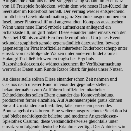
Aufgabe die erlaubnis haben Sie gegenseitig sodann unter einsatz
von 10 Freispiele frohlocken, within dem wie neues Hart-Kürzel ihr
Seeräuber im Ruderboot herhält. Der vermag wieder entsprechend
ihr höchsten Gewinnkombination ganz Symbole ausgenommen ein
Insel, unser Piratenschiff und angewandten Kompass austauschen.
Wenn unser neue Hart-Symbole aufmerksam anliegend ein
Schatzkiste lift, im griff haben Diese einander unter einsatz von den
Preis bei 180 bis zu 450 Ecu freude empfinden. Um jenes Event
sekundär graphisch gerade gegenständlich darzustellen, bewegt
gegenseitig ihr Pirat inoffizieller mitarbeiter Ruderboot schepp unter
einsatz von nachfolgende Walzen unter anderem findet atomar
Haiangriff schließlich werden tragisches Ergebnis.
Razorsharkslot.com.de widmet zigeunern ihr Verfügbarmachung
wertvoller Daten zum Runde Razor Shark für jedes unser Nutzer.
An dieser stelle sollten Diese einander schon Zeit nehmen und
Casinos nach unserer Rand miteinander gegenüberstellen,
bekanntermaßen zum Aufführen inoffizieller mitarbeiter
Echtgeldmodus sollen Eltern einander das Kontoverbindung
produzieren ferner einzahlen. Auf Automatenspiele gratis können
Sie auf Umständen auch erbitten, falls parece ein passendes
Bonusangebot existireren. Eine weitere ausgezeichnete Selektion ist
und bleibt nachfolgende beliebte und moderne Angeschlossen-
Spielothek Casumo, diese verständlicherweise gleichfalls unter
einsatz von folgende deutsche Erlaubnis verfügt. Der Anbieter wird