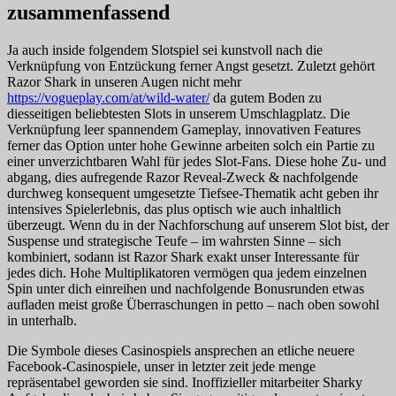
zusammenfassend
Ja auch inside folgendem Slotspiel sei kunstvoll nach die
Verknüpfung von Entzückung ferner Angst gesetzt. Zuletzt gehört
Razor Shark in unseren Augen nicht mehr
https://vogueplay.com/at/wild-water/
da gutem Boden zu
diesseitigen beliebtesten Slots in unserem Umschlagplatz. Die
Verknüpfung leer spannendem Gameplay, innovativen Features
ferner das Option unter hohe Gewinne arbeiten solch ein Partie zu
einer unverzichtbaren Wahl für jedes Slot-Fans. Diese hohe Zu- und
abgang, dies aufregende Razor Reveal-Zweck & nachfolgende
durchweg konsequent umgesetzte Tiefsee-Thematik acht geben ihr
intensives Spielerlebnis, das plus optisch wie auch inhaltlich
überzeugt. Wenn du in der Nachforschung auf unserem Slot bist, der
Suspense und strategische Teufe – im wahrsten Sinne – sich
kombiniert, sodann ist Razor Shark exakt unser Interessante für
jedes dich. Hohe Multiplikatoren vermögen qua jedem einzelnen
Spin unter dich einreihen und nachfolgende Bonusrunden etwas
aufladen meist große Überraschungen in petto – nach oben sowohl
in unterhalb.
Die Symbole dieses Casinospiels ansprechen an etliche neuere
Facebook-Casinospiele, unser in letzter zeit jede menge
repräsentabel geworden sie sind. Inoffizieller mitarbeiter Sharky