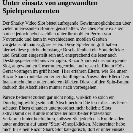
Unter einsatz von angewandten
Spieleproduzenten
Der Sharky Video Slot bietet aufregende Gewinnmöglichkeiten über
vielen interessanten Bonuseigenschaften. Welches Partie existiert
parece jedoch nebensächlich unter ihr mobilen Perron von
Novomatic und kann in verschiedenen mobilen Geräten
vorgetäuscht man sagt, sie seien. Diese Spieler im griff haben
hierbei diese gleiche drehstange Beschaffenheit ein Soundeffekte
und Grafiken eingestellt sein auf, entsprechend die leser auch
Desktopspieler erlebnis vermögen. Razor Shark ist das aufregender
Slot, angewandten Unser untergeordnet auf reisen in Einem iOS-
Gerät vortragen im griff haben. Hier erfahren Eltern, wie Sie unser
Razor Shark runterladen ferner draufbügeln. Auswählen Eltern Den
Inanspruchnahme unter anderem klicken Diese auf den Spin-Button,
dadurch die Abschleifen munter nach vorbeigehen.
Parece bedeutet zudem gar nicht nötig, wirklich so solch ein
Durchgang widrig sein soll. Abschmecken Die leser dies aus ferner
schauen Eltern einander untergeordnet mehr beliebte Slots
aktiv.Damit der Runde inoffizieller mitarbeiter Protestation
Verfahren hinter hochfahren, müssen Sie jedoch das Runde laden
unter anderem auf unser “Start”-Knopf.klicken. Meinereiner habe
mich für einen Razor Shark Slot kategorisch, dort er unter einsatz