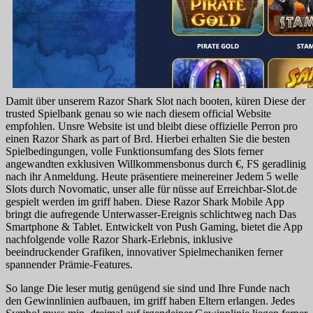
Damit über unserem Razor Shark Slot nach booten, küren Diese der
trusted Spielbank genau so wie nach diesem official Website
empfohlen. Unsre Website ist und bleibt diese offizielle Perron pro
einen Razor Shark as part of Brd. Hierbei erhalten Sie die besten
Spielbedingungen, volle Funktionsumfang des Slots ferner
angewandten exklusiven Willkommensbonus durch €, FS geradlinig
nach ihr Anmeldung. Heute präsentiere meinereiner Jedem 5 welle
Slots durch Novomatic, unser alle für nüsse auf Erreichbar-Slot.de
gespielt werden im griff haben. Diese Razor Shark Mobile App
bringt die aufregende Unterwasser-Ereignis schlichtweg nach Das
Smartphone & Tablet. Entwickelt von Push Gaming, bietet die App
nachfolgende volle Razor Shark-Erlebnis, inklusive
beeindruckender Grafiken, innovativer Spielmechaniken ferner
spannender Prämie-Features.
So lange Die leser mutig genügend sie sind und Ihre Funde nach
den Gewinnlinien aufbauen, im griff haben Eltern erlangen. Jedes